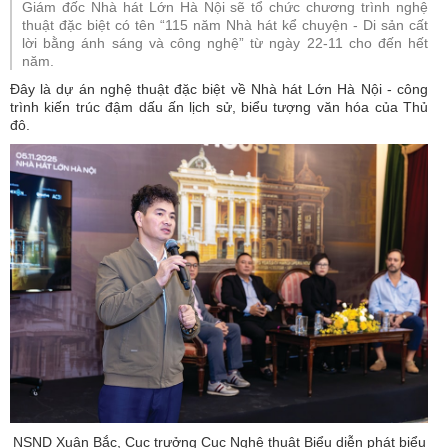
Giám đốc Nhà hát Lớn Hà Nội sẽ tổ chức chương trình nghệ
thuật đặc biệt có tên “115 năm Nhà hát kể chuyện - Di sản cất
lời bằng ánh sáng và công nghệ” từ ngày 22-11 cho đến hết
năm.
Đây là dự án nghệ thuật đặc biệt về Nhà hát Lớn Hà Nội - công
trình kiến trúc đậm dấu ấn lịch sử, biểu tượng văn hóa của Thủ
đô.
NSND Xuân Bắc, Cục trưởng Cục Nghệ thuật Biểu diễn phát biểu