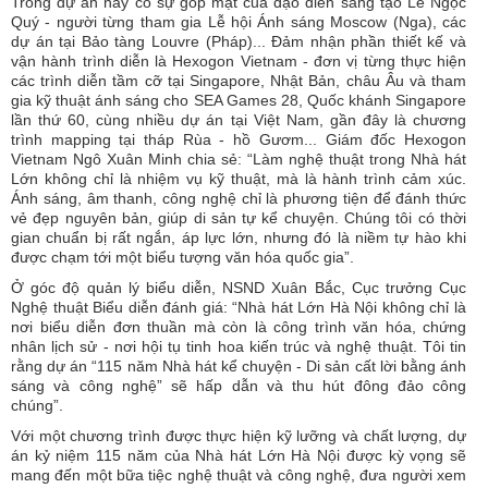
Trong dự án này có sự góp mặt của đạo diễn sáng tạo Lê Ngọc
Quý - người từng tham gia Lễ hội Ánh sáng Moscow (Nga), các
dự án tại Bảo tàng Louvre (Pháp)... Đảm nhận phần thiết kế và
vận hành trình diễn là Hexogon Vietnam - đơn vị từng thực hiện
các trình diễn tầm cỡ tại Singapore, Nhật Bản, châu Âu và tham
gia kỹ thuật ánh sáng cho SEA Games 28, Quốc khánh Singapore
lần thứ 60, cùng nhiều dự án tại Việt Nam, gần đây là chương
trình mapping tại tháp Rùa - hồ Gươm... Giám đốc Hexogon
Vietnam Ngô Xuân Minh chia sẻ: “Làm nghệ thuật trong Nhà hát
Lớn không chỉ là nhiệm vụ kỹ thuật, mà là hành trình cảm xúc.
Ánh sáng, âm thanh, công nghệ chỉ là phương tiện để đánh thức
vẻ đẹp nguyên bản, giúp di sản tự kể chuyện. Chúng tôi có thời
gian chuẩn bị rất ngắn, áp lực lớn, nhưng đó là niềm tự hào khi
được chạm tới một biểu tượng văn hóa quốc gia”.
Ở góc độ quản lý biểu diễn, NSND Xuân Bắc, Cục trưởng Cục
Nghệ thuật Biểu diễn đánh giá: “Nhà hát Lớn Hà Nội không chỉ là
nơi biểu diễn đơn thuần mà còn là công trình văn hóa, chứng
nhân lịch sử - nơi hội tụ tinh hoa kiến trúc và nghệ thuật. Tôi tin
rằng dự án “115 năm Nhà hát kể chuyện - Di sản cất lời bằng ánh
sáng và công nghệ” sẽ hấp dẫn và thu hút đông đảo công
chúng”.
Với một chương trình được thực hiện kỹ lưỡng và chất lượng, dự
án kỷ niệm 115 năm của Nhà hát Lớn Hà Nội được kỳ vọng sẽ
mang đến một bữa tiệc nghệ thuật và công nghệ, đưa người xem