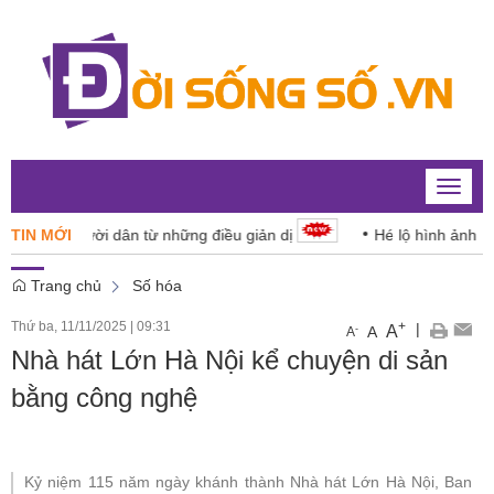
Toggle
naviga
 cho người dân từ những điều giản dị
TIN MỚI
Hé lộ hình ảnh Mặt trời
Trang chủ
Số hóa
Thứ ba, 11/11/2025
|
09:31
+
|
A
-
A
A
Nhà hát Lớn Hà Nội kể chuyện di sản
bằng công nghệ
Kỷ niệm 115 năm ngày khánh thành Nhà hát Lớn Hà Nội, Ban