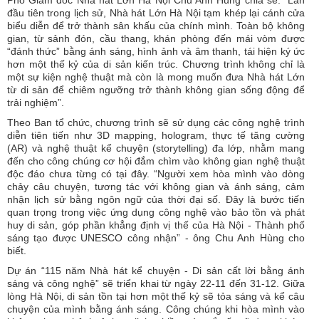
đầu tiên trong lịch sử, Nhà hát Lớn Hà Nội tạm khép lại cánh cửa
biểu diễn để trở thành sân khấu của chính mình. Toàn bộ không
gian, từ sảnh đón, cầu thang, khán phòng đến mái vòm được
“đánh thức” bằng ánh sáng, hình ảnh và âm thanh, tái hiện ký ức
hơn một thế kỷ của di sản kiến trúc. Chương trình không chỉ là
một sự kiện nghệ thuật mà còn là mong muốn đưa Nhà hát Lớn
từ di sản để chiêm ngưỡng trở thành không gian sống động để
trải nghiệm”.
Theo Ban tổ chức, chương trình sẽ sử dụng các công nghệ trình
diễn tiên tiến như 3D mapping, hologram, thực tế tăng cường
(AR) và nghệ thuật kể chuyện (storytelling) đa lớp, nhằm mang
đến cho công chúng cơ hội đắm chìm vào không gian nghệ thuật
độc đáo chưa từng có tại đây. “Người xem hòa mình vào dòng
chảy câu chuyện, tương tác với không gian và ánh sáng, cảm
nhận lịch sử bằng ngôn ngữ của thời đại số. Đây là bước tiến
quan trọng trong việc ứng dụng công nghệ vào bảo tồn và phát
huy di sản, góp phần khẳng định vị thế của Hà Nội - Thành phố
sáng tạo được UNESCO công nhận” - ông Chu Anh Hùng cho
biết.
Dự án “115 năm Nhà hát kể chuyện - Di sản cất lời bằng ánh
sáng và công nghệ” sẽ triển khai từ ngày 22-11 đến 31-12. Giữa
lòng Hà Nội, di sản tồn tại hơn một thế kỷ sẽ tỏa sáng và kể câu
chuyện của mình bằng ánh sáng. Công chúng khi hòa mình vào