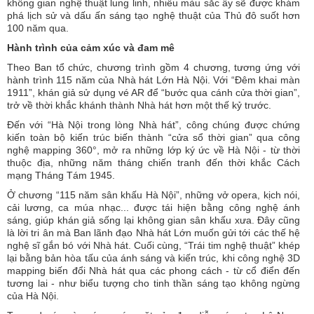
không gian nghệ thuật lung linh, nhiều màu sắc ấy sẽ được khám
phá lịch sử và dấu ấn sáng tạo nghệ thuật của Thủ đô suốt hơn
100 năm qua.
Hành trình của cảm xúc và đam mê
Theo Ban tổ chức, chương trình gồm 4 chương, tương ứng với
hành trình 115 năm của Nhà hát Lớn Hà Nội. Với “Đêm khai màn
1911”, khán giả sử dụng vé AR để “bước qua cánh cửa thời gian”,
trở về thời khắc khánh thành Nhà hát hơn một thế kỷ trước.
Đến với “Hà Nội trong lòng Nhà hát”, công chúng được chứng
kiến toàn bộ kiến trúc biến thành “cửa sổ thời gian” qua công
nghệ mapping 360°, mở ra những lớp ký ức về Hà Nội - từ thời
thuộc địa, những năm tháng chiến tranh đến thời khắc Cách
mạng Tháng Tám 1945.
Ở chương “115 năm sân khấu Hà Nội”, những vở opera, kịch nói,
cải lương, ca múa nhạc... được tái hiện bằng công nghệ ánh
sáng, giúp khán giả sống lại không gian sân khấu xưa. Đây cũng
là lời tri ân mà Ban lãnh đạo Nhà hát Lớn muốn gửi tới các thế hệ
nghệ sĩ gắn bó với Nhà hát. Cuối cùng, “Trái tim nghệ thuật” khép
lại bằng bản hòa tấu của ánh sáng và kiến trúc, khi công nghệ 3D
mapping biến đổi Nhà hát qua các phong cách - từ cổ điển đến
tương lai - như biểu tượng cho tinh thần sáng tạo không ngừng
của Hà Nội.