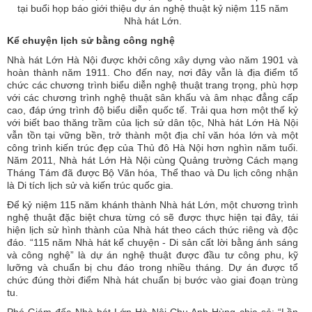
tại buổi họp báo giới thiệu dự án nghệ thuật kỷ niệm 115 năm
Nhà hát Lớn.
Kể chuyện lịch sử bằng công nghệ
Nhà hát Lớn Hà Nội được khởi công xây dựng vào năm 1901 và
hoàn thành năm 1911. Cho đến nay, nơi đây vẫn là địa điểm tổ
chức các chương trình biểu diễn nghệ thuật trang trọng, phù hợp
với các chương trình nghệ thuật sân khấu và âm nhạc đẳng cấp
cao, đáp ứng trình độ biểu diễn quốc tế. Trải qua hơn một thế kỷ
với biết bao thăng trầm của lịch sử dân tộc, Nhà hát Lớn Hà Nội
vẫn tồn tại vững bền, trở thành một địa chỉ văn hóa lớn và một
công trình kiến trúc đẹp của Thủ đô Hà Nội hơn nghìn năm tuổi.
Năm 2011, Nhà hát Lớn Hà Nội cùng Quảng trường Cách mạng
Tháng Tám đã được Bộ Văn hóa, Thể thao và Du lịch công nhận
là Di tích lịch sử và kiến trúc quốc gia.
Để kỷ niệm 115 năm khánh thành Nhà hát Lớn, một chương trình
nghệ thuật đặc biệt chưa từng có sẽ được thực hiện tại đây, tái
hiện lịch sử hình thành của Nhà hát theo cách thức riêng và độc
đáo. “115 năm Nhà hát kể chuyện - Di sản cất lời bằng ánh sáng
và công nghệ” là dự án nghệ thuật được đầu tư công phu, kỹ
lưỡng và chuẩn bị chu đáo trong nhiều tháng. Dự án được tổ
chức đúng thời điểm Nhà hát chuẩn bị bước vào giai đoạn trùng
tu.
Phó Giám đốc Nhà hát Lớn Hà Nội Chu Anh Hùng chia sẻ: “Lần