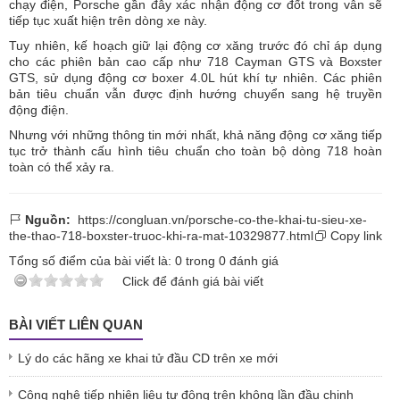
chạy điện, Porsche gần đây xác nhận động cơ đốt trong vẫn sẽ
tiếp tục xuất hiện trên dòng xe này.
Tuy nhiên, kế hoạch giữ lại động cơ xăng trước đó chỉ áp dụng
cho các phiên bản cao cấp như 718 Cayman GTS và Boxster
GTS, sử dụng động cơ boxer 4.0L hút khí tự nhiên. Các phiên
bản tiêu chuẩn vẫn được định hướng chuyển sang hệ truyền
động điện.
Nhưng với những thông tin mới nhất, khả năng động cơ xăng tiếp
tục trở thành cấu hình tiêu chuẩn cho toàn bộ dòng 718 hoàn
toàn có thể xảy ra.
Nguồn:
https://congluan.vn/porsche-co-the-khai-tu-sieu-xe-
the-thao-718-boxster-truoc-khi-ra-mat-10329877.html
Copy link
Tổng số điểm của bài viết là:
0
trong
0
đánh giá
Click để đánh giá bài viết
BÀI VIẾT LIÊN QUAN
Lý do các hãng xe khai tử đầu CD trên xe mới
Công nghệ tiếp nhiên liệu tự động trên không lần đầu chinh