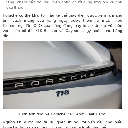
tăng, chậm tiến độ, sau biến động chuỗi cung ứng pin và nhu
cầu thấp.
Porsche có thể khai tử mẫu xe thể thao điện được xem là mang
tính cách mạng của hãng ngay trước thềm ra mắt. Theo
Bloomberg, tân CEO của hãng đang bày tỏ sự do dự về triển
vọng của bộ đôi 718 Boxster và Cayman chạy hoàn toàn bằng
điện.
Hình ảnh đuôi xe Porsche 718. Ảnh: Gear Patrol
Nguồn tin được mô tả là “quen thuộc với vấn đề” cho biết,
Porsche đang gặp nhiều trở ngại trong quá trình phát triển.