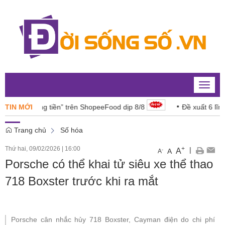
Toggle
naviga
on “đáng tiền” trên ShopeeFood dịp 8/8
TIN MỚI
Đề xuất 6 lĩnh vực
Trang chủ
Số hóa
Thứ hai, 09/02/2026
|
16:00
+
|
A
-
A
A
Porsche có thể khai tử siêu xe thể thao
718 Boxster trước khi ra mắt
Porsche cân nhắc hủy 718 Boxster, Cayman điện do chi phí