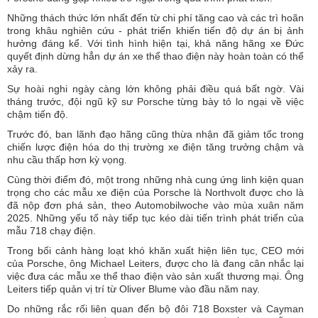
Những thách thức lớn nhất đến từ chi phí tăng cao và các trì hoãn
trong khâu nghiên cứu - phát triển khiến tiến độ dự án bị ảnh
hưởng đáng kể. Với tình hình hiện tại, khả năng hãng xe Đức
quyết định dừng hẳn dự án xe thể thao điện này hoàn toàn có thể
xảy ra.
Sự hoài nghi ngày càng lớn không phải điều quá bất ngờ. Vài
tháng trước, đội ngũ kỹ sư Porsche từng bày tỏ lo ngại về việc
chậm tiến độ.
Trước đó, ban lãnh đạo hãng cũng thừa nhận đã giảm tốc trong
chiến lược điện hóa do thị trường xe điện tăng trưởng chậm và
nhu cầu thấp hơn kỳ vọng.
Cùng thời điểm đó, một trong những nhà cung ứng linh kiện quan
trọng cho các mẫu xe điện của Porsche là Northvolt được cho là
đã nộp đơn phá sản, theo Automobilwoche vào mùa xuân năm
2025. Những yếu tố này tiếp tục kéo dài tiến trình phát triển của
mẫu 718 chạy điện.
Trong bối cảnh hàng loạt khó khăn xuất hiện liên tục, CEO mới
của Porsche, ông Michael Leiters, được cho là đang cân nhắc lại
việc đưa các mẫu xe thể thao điện vào sản xuất thương mại. Ông
Leiters tiếp quản vị trí từ Oliver Blume vào đầu năm nay.
Do những rắc rối liên quan đến bộ đôi 718 Boxster và Cayman