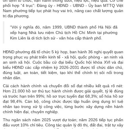
ổn định tổ chức, vận hành thông suốt, hiệu lực, hiệu quả. Cơ chế
phối hợp “4 trục”: Đảng ủy - HĐND - UBND - Ủy ban MTTQ Việt
Nam phường tiếp tục phát huy vai trò, nâng cao chất lượng quản
trị địa phương.
“Với ý nghĩa đó, năm 1999, UBND thành phố Hà Nội đã
xếp hạng Nhà lưu niệm Chủ tịch Hồ Chí Minh tại phường
Kim Liên là di tích lịch sử - văn hóa cấp thành phố.
HĐND phường đã tổ chức 5 kỳ họp, ban hành 36 nghị quyết quan
trọng phục vụ phát triển kinh tế - xã hội, quốc phòng - an ninh và
an sinh xã hội. Cuộc bầu cử đại biểu Quốc hội khóa XVI và đại
biểu HĐND các cấp nhiệm kỳ 2026-2031 được tổ chức dân chủ,
đúng luật, an toàn, tiết kiệm, tạo khí thế chính trị sôi nổi trong
nhân dân.
Cải cách hành chính và chuyển đổi số đạt nhiều kết quả rõ nét:
Hơn 21.000 hồ sơ thủ tục hành chính được giải quyết, tỷ lệ đúng
và trước hạn trên 99%; hồ sơ trực tuyến đạt 68,3%; số hóa hồ sơ
đạt 98,4%. Cán bộ, công chức được tập huấn ứng dụng trí tuệ
nhân tạo trong xử lý công việc, từng bước xây dựng nền hành
chính hiện đại, chuyên nghiệp.
Thu ngân sách năm 2025 vượt dự toán; năm 2026 tiếp tục phấn
đấu vượt 10% chỉ tiêu. Công tác quản lý đô thị, đất đai, trật tự xây