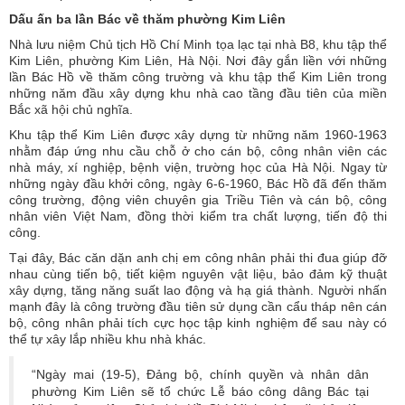
Dấu ấn ba lần Bác về thăm phường Kim Liên
Nhà lưu niệm Chủ tịch Hồ Chí Minh tọa lạc tại nhà B8, khu tập thể
Kim Liên, phường Kim Liên, Hà Nội. Nơi đây gắn liền với những
lần Bác Hồ về thăm công trường và khu tập thể Kim Liên trong
những năm đầu xây dựng khu nhà cao tầng đầu tiên của miền
Bắc xã hội chủ nghĩa.
Khu tập thể Kim Liên được xây dựng từ những năm 1960-1963
nhằm đáp ứng nhu cầu chỗ ở cho cán bộ, công nhân viên các
nhà máy, xí nghiệp, bệnh viện, trường học của Hà Nội. Ngay từ
những ngày đầu khởi công, ngày 6-6-1960, Bác Hồ đã đến thăm
công trường, động viên chuyên gia Triều Tiên và cán bộ, công
nhân viên Việt Nam, đồng thời kiểm tra chất lượng, tiến độ thi
công.
Tại đây, Bác căn dặn anh chị em công nhân phải thi đua giúp đỡ
nhau cùng tiến bộ, tiết kiệm nguyên vật liệu, bảo đảm kỹ thuật
xây dựng, tăng năng suất lao động và hạ giá thành. Người nhấn
mạnh đây là công trường đầu tiên sử dụng cần cẩu tháp nên cán
bộ, công nhân phải tích cực học tập kinh nghiệm để sau này có
thể tự xây lắp nhiều khu nhà khác.
“Ngày mai (19-5), Đảng bộ, chính quyền và nhân dân
phường Kim Liên sẽ tổ chức Lễ báo công dâng Bác tại