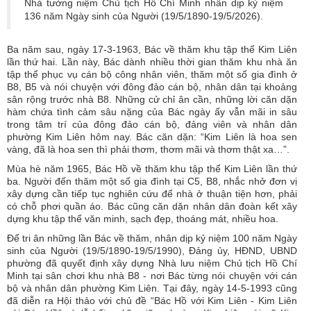
Nhà tưởng niệm Chủ tịch Hồ Chí Minh nhân dịp kỷ niệm
136 năm Ngày sinh của Người (19/5/1890-19/5/2026).
Ba năm sau, ngày 17-3-1963, Bác về thăm khu tập thể Kim Liên
lần thứ hai. Lần này, Bác dành nhiều thời gian thăm khu nhà ăn
tập thể phục vụ cán bộ công nhân viên, thăm một số gia đình ở
B8, B5 và nói chuyện với đông đảo cán bộ, nhân dân tại khoảng
sân rộng trước nhà B8. Những cử chỉ ân cần, những lời căn dặn
hàm chứa tình cảm sâu nặng của Bác ngày ấy vẫn mãi in sâu
trong tâm trí của đông đảo cán bộ, đảng viên và nhân dân
phường Kim Liên hôm nay. Bác căn dặn: “Kim Liên là hoa sen
vàng, đã là hoa sen thì phải thơm, thơm mãi và thơm thật xa…”.
Mùa hè năm 1965, Bác Hồ về thăm khu tập thể Kim Liên lần thứ
ba. Người đến thăm một số gia đình tại C5, B8, nhắc nhở đơn vị
xây dựng cần tiếp tục nghiên cứu để nhà ở thuận tiện hơn, phải
có chỗ phơi quần áo. Bác cũng căn dặn nhân dân đoàn kết xây
dựng khu tập thể văn minh, sạch đẹp, thoáng mát, nhiều hoa.
Để tri ân những lần Bác về thăm, nhân dịp kỷ niệm 100 năm Ngày
sinh của Người (19/5/1890-19/5/1990), Đảng ủy, HĐND, UBND
phường đã quyết định xây dựng Nhà lưu niệm Chủ tịch Hồ Chí
Minh tại sân chơi khu nhà B8 - nơi Bác từng nói chuyện với cán
bộ và nhân dân phường Kim Liên. Tại đây, ngày 14-5-1993 cũng
đã diễn ra Hội thảo với chủ đề “Bác Hồ với Kim Liên - Kim Liên