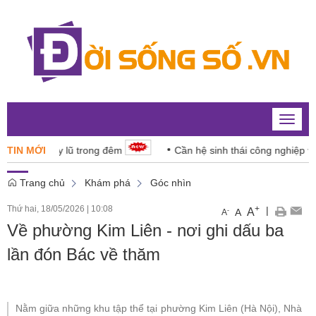
Toggle
naviga
ân chạy lũ trong đêm
TIN MỚI
Cần hệ sinh thái công nghiệp văn h
Trang chủ
Khám phá
Góc nhìn
Thứ hai, 18/05/2026
|
10:08
+
|
A
-
A
A
Về phường Kim Liên - nơi ghi dấu ba
lần đón Bác về thăm
Nằm giữa những khu tập thể tại phường Kim Liên (Hà Nội), Nhà