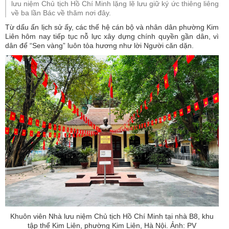
lưu niệm Chủ tịch Hồ Chí Minh lặng lẽ lưu giữ ký ức thiêng liêng
về ba lần Bác về thăm nơi đây.
Từ dấu ấn lịch sử ấy, các thế hệ cán bộ và nhân dân phường Kim
Liên hôm nay tiếp tục nỗ lực xây dựng chính quyền gần dân, vì
dân để “Sen vàng” luôn tỏa hương như lời Người căn dặn.
Khuôn viên Nhà lưu niệm Chủ tịch Hồ Chí Minh tại nhà B8, khu
tập thể Kim Liên, phường Kim Liên, Hà Nội. Ảnh: PV