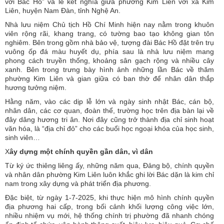
với Bác Hồ” và lễ kết nghĩa giữa phường Kim Liên với xã Kim
Liên, huyện Nam Đàn, tỉnh Nghệ An.
Nhà lưu niệm Chủ tịch Hồ Chí Minh hiện nay nằm trong khuôn
viên rộng rãi, khang trang, có tường bao tạo không gian tôn
nghiêm. Bên trong gồm nhà bảo vệ, tượng đài Bác Hồ đặt trên trụ
vuông ốp đá màu huyết dụ, phía sau là nhà lưu niệm mang
phong cách truyền thống, khoảng sân gạch rộng và nhiều cây
xanh. Bên trong trưng bày hình ảnh những lần Bác về thăm
phường Kim Liên và gian giữa có ban thờ để nhân dân thắp
hương tưởng niệm.
Hằng năm, vào các dịp lễ lớn và ngày sinh nhật Bác, cán bộ,
nhân dân, các cơ quan, đoàn thể, trường học trên địa bàn lại về
đây dâng hương tri ân. Nơi đây cũng trở thành địa chỉ sinh hoạt
văn hóa, là “địa chỉ đỏ” cho các buổi học ngoại khóa của học sinh,
sinh viên…
X
ây dựng một chính quyền gần dân, vì dân
Từ ký ức thiêng liêng ấy, những năm qua, Đảng bộ, chính quyền
và nhân dân phường Kim Liên luôn khắc ghi lời Bác dặn là kim chỉ
nam trong xây dựng và phát triển địa phương.
Đặc biệt, từ ngày 1-7-2025, khi thực hiện mô hình chính quyền
địa phương hai cấp, trong bối cảnh khối lượng công việc lớn,
nhiều nhiệm vụ mới, hệ thống chính trị phường đã nhanh chóng