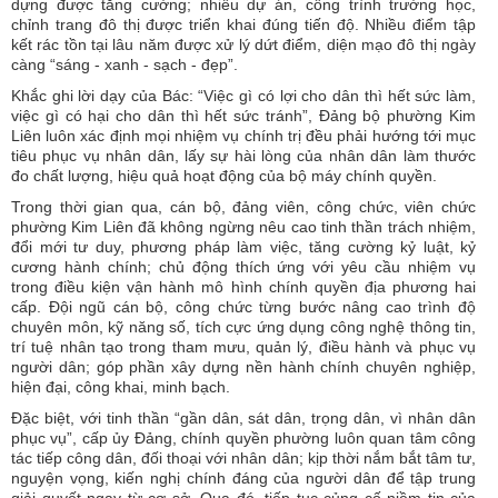
dựng được tăng cường; nhiều dự án, công trình trường học,
chỉnh trang đô thị được triển khai đúng tiến độ. Nhiều điểm tập
kết rác tồn tại lâu năm được xử lý dứt điểm, diện mạo đô thị ngày
càng “sáng - xanh - sạch - đẹp”.
Khắc ghi lời dạy của Bác: “Việc gì có lợi cho dân thì hết sức làm,
việc gì có hại cho dân thì hết sức tránh”, Đảng bộ phường Kim
Liên luôn xác định mọi nhiệm vụ chính trị đều phải hướng tới mục
tiêu phục vụ nhân dân, lấy sự hài lòng của nhân dân làm thước
đo chất lượng, hiệu quả hoạt động của bộ máy chính quyền.
Trong thời gian qua, cán bộ, đảng viên, công chức, viên chức
phường Kim Liên đã không ngừng nêu cao tinh thần trách nhiệm,
đổi mới tư duy, phương pháp làm việc, tăng cường kỷ luật, kỷ
cương hành chính; chủ động thích ứng với yêu cầu nhiệm vụ
trong điều kiện vận hành mô hình chính quyền địa phương hai
cấp. Đội ngũ cán bộ, công chức từng bước nâng cao trình độ
chuyên môn, kỹ năng số, tích cực ứng dụng công nghệ thông tin,
trí tuệ nhân tạo trong tham mưu, quản lý, điều hành và phục vụ
người dân; góp phần xây dựng nền hành chính chuyên nghiệp,
hiện đại, công khai, minh bạch.
Đặc biệt, với tinh thần “gần dân, sát dân, trọng dân, vì nhân dân
phục vụ”, cấp ủy Đảng, chính quyền phường luôn quan tâm công
tác tiếp công dân, đối thoại với nhân dân; kịp thời nắm bắt tâm tư,
nguyện vọng, kiến nghị chính đáng của người dân để tập trung
giải quyết ngay từ cơ sở. Qua đó, tiếp tục củng cố niềm tin của