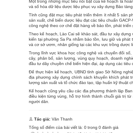
Một trong những mục tiêu nổi bật của kế hoạch là hoàn 
và số hóa dữ liệu dược liệu phục vụ xây dựng Bảo tàng 
Tỉnh cũng đặt mục tiêu phát triển thêm ít nhất 5 sản
sản xuất, chế biến dược liệu đạt các tiêu chuẩn GACP-
công nghệ theo cơ chế đặt hàng về bảo tồn, phát triển 
Theo kế hoạch, Lào Cai sẽ khảo sát, đầu tư xây dựng v
kiến tại phường Sa Pa nhằm bảo tồn, lưu giữ và phát 
và cơ sở ươm, nhân giống tại các khu vực trồng dược li
Trong lĩnh vực khoa học công nghệ và chuyển đổi số, t
cây, phân bố, sản lượng, vùng quy hoạch, doanh nghiệp
đầu tư dây chuyền chế biến hiện đại, áp dụng các tiê
Để thực hiện kế hoạch, UBND tỉnh giao Sở Nông nghiệp 
địa phương xây dựng chính sách khuyến khích phát tri
lượng sản xuất và tổ chức đào tạo, tập huấn kỹ thuật 
Kế hoạch cũng yêu cầu các địa phương thành lập Ban c
điều kiện từng vùng, hỗ trợ hình thành chuỗi giá trị 
người dân.
Tác giả:
Văn Thanh
Tổng số điểm của bài viết là:
0
trong
0
đánh giá