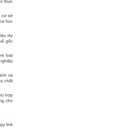
an thực
c cơ sở
hoa học
liệu dự
quế gốc
ồm loài
 nghiệp
gành và
ra chất
phù hợp
ững cho
y link