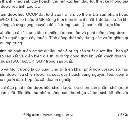
thành khảo sát, quy hoạch, thu hút xúc tiến đầu tư, thiết kế không gi
dược liệu tỉnh Lào Cai.
 phẩm dược liệu OCOP đạt từ 3 sao trở lên; có thêm 1-2 sản phẩm hoặ
WHO, hữu cơ hoặc GMP. Đồng thời triển khai ít nhất 1 đề tài, dự án k
giống và ứng dụng chuyển đổi số trong quản lý, sản xuất dược liệu.
à nâng cấp 1 trung tâm nghiên cứu bảo tồn và phát triển giống dược 
triển nguồn gen cây thuốc. Tỉnh đồng thời xây dựng các vườn giống 
ệu tập trung.
ỉnh sẽ phát triển cơ sở dữ liệu số về vùng sản xuất dược liệu, bao g
 liên kết và diễn biến giá thị trường; đồng thời khuyến khích doanh
u chuẩn ISO, HACCP, GMP trong sản xuất.
và Môi trường là cơ quan chủ trì triển khai, phối hợp với các sở, n
ển dược liệu chiến lược, rà soát quy hoạch vùng nguyên liệu, kiểm t
cho người dân, hợp tác xã, doanh nghiệp.
hỉ đạo phát triển dược liệu chiến lược, lựa chọn sản phẩm chủ lực 
từ sản xuất đến tiêu thụ nhằm nâng cao thu nhập và tạo sinh kế bền v
Nguồn:
www.congluan.vn
Cop