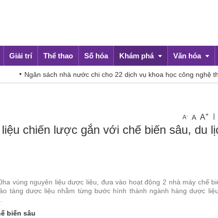
Giải trí
Thể thao
Số hóa
Khám phá
Văn hóa
Ngân sách nhà nước chi cho 22 dịch vụ khoa học công nghệ theo
Du lịch
Đời sống
+
|
A
-
A
A
liệu chiến lược gắn với chế biến sâu, du lị
00ha vùng nguyên liệu dược liệu, đưa vào hoạt động 2 nhà máy chế b
ảo tàng dược liệu nhằm từng bước hình thành ngành hàng dược liệu
.
hế biến sâu