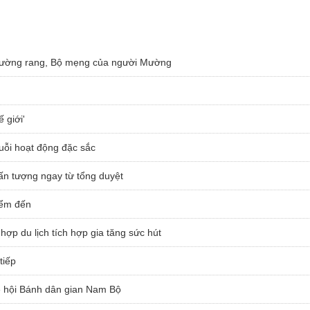
hường rang, Bộ mẹng của người Mường
 giới'
huỗi hoạt động đặc sắc
n tượng ngay từ tổng duyệt
iểm đến
hợp du lịch tích hợp gia tăng sức hút
tiếp
ễ hội Bánh dân gian Nam Bộ