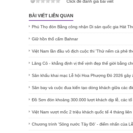
Click để đánh giá bài viết
BÀI VIẾT LIÊN QUAN
Phú Thọ đón Bằng công nhận Di sản quốc gia Hát T
Giữ hồn thổ cẩm Bahnar
Việt Nam lần đầu vô địch cuộc thi 'Thử nếm cà phê thế
Lăng Cô - khẳng định vị thế vịnh đẹp thế giới bằng c
Sân khấu khai mạc Lễ hội Hoa Phượng Đỏ 2026 gây ấ
Sân bay và cuộc đua kiến tạo dòng khách giữa các đ
Đồ Sơn đón khoảng 300.000 lượt khách dịp lễ, các tổ 
Việt Nam vượt mốc 2 triệu khách quốc tế 4 tháng liên 
Chương trình 'Sông nước Tây Đô' - điểm nhấn của L