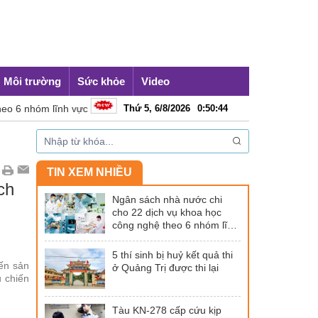
Môi trường
Sức khỏe
Video
 6 nhóm lĩnh vực
Thứ 5, 6/8/2026
5 thí sinh bị huỷ kết quả thi ở Quảng Trị đượ
0
:
50
:
45
TIN XEM NHIỀU
ch
Ngân sách nhà nước chi
cho 22 dịch vụ khoa học
công nghệ theo 6 nhóm lĩnh
vực
5 thí sinh bị huỷ kết quả thi
iến sản
ở Quảng Trị được thi lại
 chiến
Tàu KN-278 cấp cứu kịp