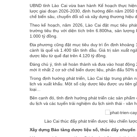
UBND tỉnh Lào Cai vừa ban hành Kế hoạch thực hiện 
lược giai đoạn 2026-2030, định hướng đến năm 2050 tr
chế biến sâu, chuyển đổi số và xây dựng thương hiệu 
Theo kế hoạch, năm 2026, Lào Cai đặt mục tiêu phát 
trường tiêu thụ với diện tích trên 6.800ha, sản lượng
1.000 tỷ đồng.
Địa phương cũng đặt mục tiêu duy trì ổn định khoảng 
cành lá quế và 1.400 tấn tinh dầu. Giá trị sản xuất n
dược liệu từ quế đạt trên 4.120 tỷ đồng.
Đáng chú ý, tỉnh sẽ hoàn thành và đưa vào hoạt động 
mới ít nhất 2 cơ sở chế biến dược liệu, phấn đấu 50% 
Trong định hướng phát triển, Lào Cai tập trung phân 
lịch và xuất khẩu. Một số cây dược liệu được ưu tiên 
loại…
Bên cạnh đó, tỉnh định hướng phát triển các sản phẩm
du lịch và các tuyến trải nghiệm du lịch sinh thái - văn
Lào Cai thúc đẩy phát triển dược liệu chiến lượ
Xây dựng Bảo tàng dược liệu số, thúc đẩy chuyển 