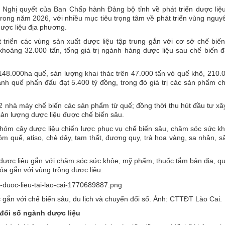
Nghị quyết của Ban Chấp hành Đảng bộ tỉnh về phát triển dược liệu
ong năm 2026, với nhiều mục tiêu trọng tâm về phát triển vùng nguyê
dược liệu địa phương.
triển các vùng sản xuất dược liệu tập trung gắn với cơ sở chế biến
 khoảng 32.000 tấn, tổng giá trị ngành hàng dược liệu sau chế biến đ
148.000ha quế, sản lượng khai thác trên 47.000 tấn vỏ quế khô, 210.
gành quế phấn đấu đạt 5.400 tỷ đồng, trong đó giá trị các sản phẩm c
2 nhà máy chế biến các sản phẩm từ quế; đồng thời thu hút đầu tư x
sản lượng dược liệu được chế biến sâu.
nhóm cây dược liệu chiến lược phục vụ chế biến sâu, chăm sóc sức k
gồm quế, atiso, chè dây, tam thất, đương quy, trà hoa vàng, sa nhân, 
 dược liệu gắn với chăm sóc sức khỏe, mỹ phẩm, thuốc tắm bản địa, q
 hóa gắn với vùng trồng dược liệu.
c gắn với chế biến sâu, du lịch và chuyển đổi số. Ảnh: CTTĐT Lào Cai.
đổi số ngành dược liệu