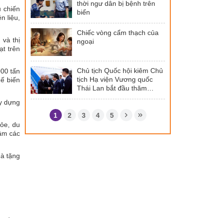
thời ngư dân bị bệnh trên
 chiến
biển
n liệu,
Chiếc vòng cẩm thạch của
 và thị
ngoại
ạt trên
Chủ tịch Quốc hội kiêm Chủ
000 tấn
tịch Hạ viện Vương quốc
hế biến
Thái Lan bắt đầu thăm
chính thức Việt Nam
ây dựng
1
2
3
4
5
hỏe, du
sâm các
uà tặng