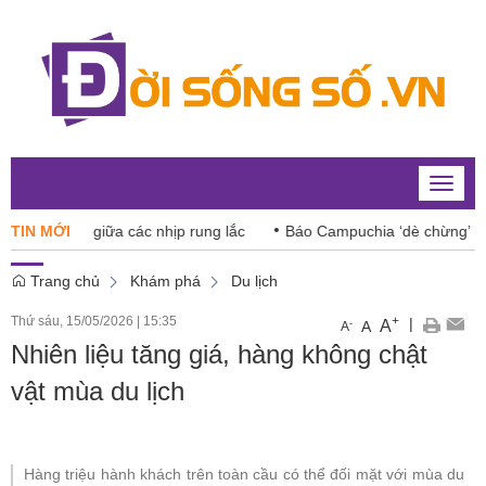
Toggle
naviga
x tăng giữa các nhịp rung lắc
TIN MỚI
Báo Campuchia ‘dè chừng’ Xuân
Trang chủ
Khám phá
Du lịch
Thứ sáu, 15/05/2026
|
15:35
+
|
A
-
A
A
Nhiên liệu tăng giá, hàng không chật
vật mùa du lịch
Hàng triệu hành khách trên toàn cầu có thể đối mặt với mùa du