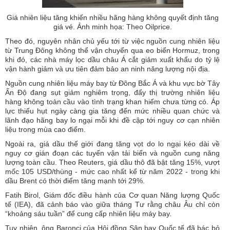
Giá nhiên liệu tăng khiến nhiều hãng hàng không quyết định tăng
giá vé. Ảnh minh họa: Theo Oilprice.
Theo đó, nguyên nhân chủ yếu tới từ việc nguồn cung nhiên liệu
từ Trung Đông không thể vận chuyển qua eo biển Hormuz, trong
khi đó, các nhà máy lọc dầu châu Á cắt giảm xuất khẩu do tỷ lệ
vận hành giảm và ưu tiên đảm bảo an ninh năng lượng nội địa.
Nguồn cung nhiên liệu máy bay từ Đông Bắc Á và khu vực bờ Tây
Ấn Độ đang sụt giảm nghiêm trọng, đẩy thị trường nhiên liệu
hàng không toàn cầu vào tình trạng khan hiếm chưa từng có. Áp
lực thiếu hụt ngày càng gia tăng đến mức nhiều quan chức và
lãnh đạo hãng bay lo ngại mỗi khi đề cập tới nguy cơ cạn nhiên
liệu trong mùa cao điểm.
Ngoài ra, giá dầu thế giới đang tăng vọt do lo ngại kéo dài về
nguy cơ gián đoạn các tuyến vận tải biển và nguồn cung năng
lượng toàn cầu. Theo Reuters, giá dầu thô đã bật tăng 15%, vượt
mốc 105 USD/thùng - mức cao nhất kể từ năm 2022 - trong khi
dầu Brent có thời điểm tăng mạnh tới 29%.
Fatih Birol, Giám đốc điều hành của Cơ quan Năng lượng Quốc
tế (IEA), đã cảnh báo vào giữa tháng Tư rằng châu Âu chỉ còn
“khoảng sáu tuần” để cung cấp nhiên liệu máy bay.
Tuy nhiên, ông Baronci của Hội đồng Sân bay Quốc tế đã bác bỏ