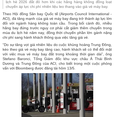
lịch hè 2026 đắt đỏ hơn khi các hãng hàng không đồng loạt
chuyển áp lực chi phí nhiên liệu leo thang vào giá vé máy bay.
Theo Hội đồng Sân bay Quốc tế (Airports Council International -
ACI), đà tăng mạnh của giá vé máy bay đang trở thành áp lực lớn
đối với ngành hàng không toàn cầu. Trong bối cảnh đó, nhiều
hãng bay đứng trước nguy cơ phải cắt giảm thêm chuyến trong
mùa du lịch hè năm nay, đồng thời chuyển phần lớn gánh nặng
chi phí sang hành khách thông qua việc tăng giá vé.
“Do sự tăng vọt giá nhiên liệu do cuộc khủng hoảng Trung Đông,
kéo theo giá vé máy bay tăng cao, hành khách sẽ có thể đối mặt
với việc mua vé máy bay đắt trong khoảng thời gian dài”, ông
Stefano Baronci, Tổng Giám đốc khu vực châu Á Thái Bình
Dương và Trung Đông của ACI, cho biết trong một cuộc phỏng
vấn với Bloomberg được đăng tải hôm 13/5.