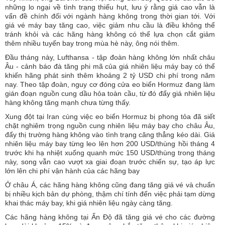
những lo ngại về tình trạng thiếu hụt, lưu ý rằng giá cao vẫn là
vấn đề chính đối với ngành hàng không trong thời gian tới. Với
giá vé máy bay tăng cao, việc giảm nhu cầu là điều không thể
tránh khỏi và các hãng hàng không có thể lựa chọn cắt giảm
thêm nhiều tuyến bay trong mùa hè này, ông nói thêm.
Đầu tháng này, Lufthansa - tập đoàn hàng không lớn nhất châu
Âu - cảnh báo đà tăng phi mã của giá nhiên liệu máy bay có thể
khiến hãng phát sinh thêm khoảng 2 tỷ USD chi phí trong năm
nay. Theo tập đoàn, nguy cơ đóng cửa eo biển Hormuz đang làm
gián đoạn nguồn cung dầu hỏa toàn cầu, từ đó đẩy giá nhiên liệu
hàng không tăng mạnh chưa từng thấy.
Xung đột tại Iran cùng việc eo biển Hormuz bị phong tỏa đã siết
chặt nghiêm trọng nguồn cung nhiên liệu máy bay cho châu Âu,
đẩy thị trường hàng không vào tình trạng căng thẳng kéo dài. Giá
nhiên liệu máy bay từng leo lên hơn 200 USD/thùng hồi tháng 4
trước khi hạ nhiệt xuống quanh mức 150 USD/thùng trong tháng
này, song vẫn cao vượt xa giai đoạn trước chiến sự, tạo áp lực
lớn lên chi phí vận hành của các hãng bay
Ở châu Á, các hãng hàng không cũng đang tăng giá vé và chuẩn
bị nhiều kịch bản dự phòng, thậm chí tính đến việc phải tạm dừng
khai thác máy bay, khi giá nhiên liệu ngày càng tăng.
Các hãng hàng không tại Ấn Độ đã tăng giá vé cho các đường