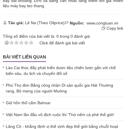
bay dài khoảng 15% và đang cân nhắc tăng thêm khi giá nhiên
liệu máy bay leo thang.
Tác giả:
Lê Na (Theo Oilprice)
Nguồn:
www.congluan.vn
Copy link
Tổng số điểm của bài viết là:
0
trong
0
đánh giá
Click để đánh giá bài viết
BÀI VIẾT LIÊN QUAN
Lào Cai thúc đẩy phát triển dược liệu chiến lược gắn với chế
biến sâu, du lịch và chuyển đổi số
Phú Thọ đón Bằng công nhận Di sản quốc gia Hát Thường
rang, Bộ mẹng của người Mường
Giữ hồn thổ cẩm Bahnar
Việt Nam lần đầu vô địch cuộc thi 'Thử nếm cà phê thế giới'
Lăng Cô - khẳng định vị thế vịnh đẹp thế giới bằng chuỗi hoạt