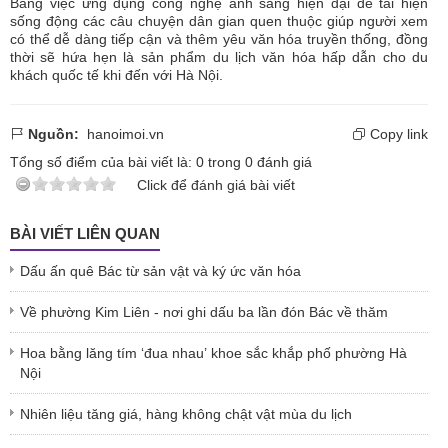
Bằng việc ứng dụng công nghệ ánh sáng hiện đại để tái hiện
sống động các câu chuyện dân gian quen thuộc giúp người xem
có thể dễ dàng tiếp cận và thêm yêu văn hóa truyền thống, đồng
thời sẽ hứa hẹn là sản phẩm du lịch văn hóa hấp dẫn cho du
khách quốc tế khi đến với Hà Nội.
Nguồn:
hanoimoi.vn
Copy link
Tổng số điểm của bài viết là:
0
trong
0
đánh giá
Click để đánh giá bài viết
BÀI VIẾT LIÊN QUAN
Dấu ấn quê Bác từ sản vật và ký ức văn hóa
Về phường Kim Liên - nơi ghi dấu ba lần đón Bác về thăm
Hoa bằng lăng tím ‘đua nhau’ khoe sắc khắp phố phường Hà
Nội
Nhiên liệu tăng giá, hàng không chật vật mùa du lịch