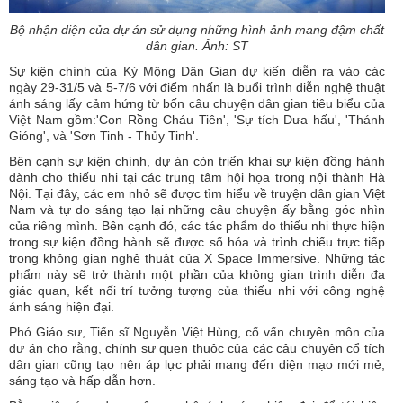
Bộ nhận diện của dự án sử dụng những hình ảnh mang đậm chất
dân gian. Ảnh: ST
Sự kiện chính của Kỳ Mộng Dân Gian dự kiến diễn ra vào các
ngày 29-31/5 và 5-7/6 với điểm nhấn là buổi trình diễn nghệ thuật
ánh sáng lấy cảm hứng từ bốn câu chuyện dân gian tiêu biểu của
Việt Nam gồm:'Con Rồng Cháu Tiên', 'Sự tích Dưa hấu', 'Thánh
Gióng', và 'Sơn Tinh - Thủy Tinh'.
Bên cạnh sự kiện chính, dự án còn triển khai sự kiện đồng hành
dành cho thiếu nhi tại các trung tâm hội họa trong nội thành Hà
Nội. Tại đây, các em nhỏ sẽ được tìm hiểu về truyện dân gian Việt
Nam và tự do sáng tạo lại những câu chuyện ấy bằng góc nhìn
của riêng mình. Bên cạnh đó, các tác phẩm do thiếu nhi thực hiện
trong sự kiện đồng hành sẽ được số hóa và trình chiếu trực tiếp
trong không gian nghệ thuật của X Space Immersive. Những tác
phẩm này sẽ trở thành một phần của không gian trình diễn đa
giác quan, kết nối trí tưởng tượng của thiếu nhi với công nghệ
ánh sáng hiện đại.
Phó Giáo sư, Tiến sĩ Nguyễn Việt Hùng, cố vấn chuyên môn của
dự án cho rằng, chính sự quen thuộc của các câu chuyện cổ tích
dân gian cũng tạo nên áp lực phải mang đến diện mạo mới mẻ,
sáng tạo và hấp dẫn hơn.