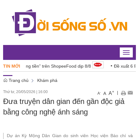
Toggle
naviga
gon “đáng tiền” trên ShopeeFood dịp 8/8
TIN MỚI
Đề xuất 6 lĩnh vự
Trang chủ
Khám phá
Thứ tư, 20/05/2026
|
16:00
+
|
A
-
A
A
Đưa truyện dân gian đến gần độc giả
bằng công nghệ ánh sáng
Dự án Kỳ Mộng Dân Gian do sinh viên Học viện Báo chí và