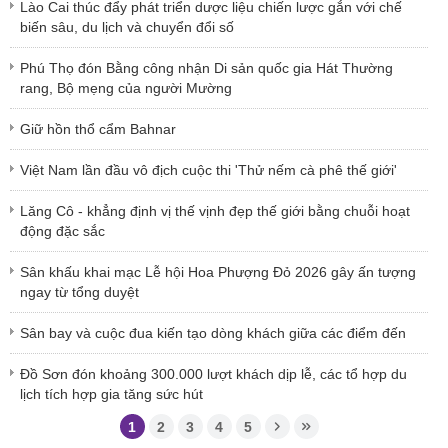
Lào Cai thúc đẩy phát triển dược liệu chiến lược gắn với chế
biến sâu, du lịch và chuyển đổi số
Phú Thọ đón Bằng công nhận Di sản quốc gia Hát Thường
rang, Bộ mẹng của người Mường
Giữ hồn thổ cẩm Bahnar
Việt Nam lần đầu vô địch cuộc thi 'Thử nếm cà phê thế giới'
Lăng Cô - khẳng định vị thế vịnh đẹp thế giới bằng chuỗi hoạt
động đặc sắc
Sân khấu khai mạc Lễ hội Hoa Phượng Đỏ 2026 gây ấn tượng
ngay từ tổng duyệt
Sân bay và cuộc đua kiến tạo dòng khách giữa các điểm đến
Đồ Sơn đón khoảng 300.000 lượt khách dịp lễ, các tổ hợp du
lịch tích hợp gia tăng sức hút
1
2
3
4
5