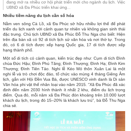
đang mở ra nhiều cơ hội phát triển mới cho ngành du lịch. Việc
UBND xã Đa Phúc triển khai ứng...
Nhiều tiềm năng du lịch cần số hóa
Nằm ven sông Cà Lồ, xã Đa Phúc sở hữu nhiều lợi thế để phát
triển du lịch xanh với cảnh quan tự nhiên và không gian sinh thái
đặc trưng. Chủ tịch UBND xã Đa Phúc Đỗ Thu Nga cho biết: Hiện
trên địa bàn xã có 92 di tích lịch sử văn hóa và nơi thờ tự. Trong
đó, có 6 di tích được xếp hạng Quốc gia, 17 di tích được xếp
hạng thành phố.
Một số di tích có cảnh quan, kiến trúc đẹp như: Cụm di tích Đình
chùa Đức Hậu; Đình Phú Tăng; Đình Thượng; Đình Hạ; Đình Kim
Thượng; Đình Tiên Tảo. Nghi lễ Kéo Mỏ thôn Xuân Lai là một
nghi lễ và trò chơi độc đáo, tổ chức vào mùng 4 tháng Giêng Âm
lịch, gắn với Hội Đền Vua Bà, được UNESCO vinh danh là Di sản
Văn hóa phi vật thể nhân loại vào năm 2015. “Xã Đa Phúc đã xác
định đến năm 2030 hình thành ít nhất 2 khu, điểm du lịch trọng
điểm. Qua đó, mỗi năm xã Đa Phúc đón khoảng trên 10.000 lượt
khách du lịch, trong đó 15–20% là khách lưu trú”, bà Đỗ Thu Nga
chia sẻ.