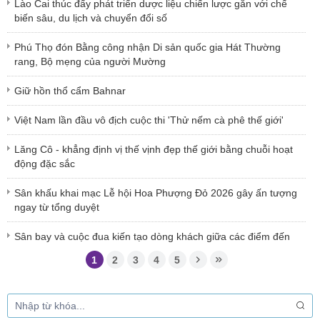
Lào Cai thúc đẩy phát triển dược liệu chiến lược gắn với chế
biến sâu, du lịch và chuyển đổi số
Phú Thọ đón Bằng công nhận Di sản quốc gia Hát Thường
rang, Bộ mẹng của người Mường
Giữ hồn thổ cẩm Bahnar
Việt Nam lần đầu vô địch cuộc thi 'Thử nếm cà phê thế giới'
Lăng Cô - khẳng định vị thế vịnh đẹp thế giới bằng chuỗi hoạt
động đặc sắc
Sân khấu khai mạc Lễ hội Hoa Phượng Đỏ 2026 gây ấn tượng
ngay từ tổng duyệt
Sân bay và cuộc đua kiến tạo dòng khách giữa các điểm đến
1
2
3
4
5