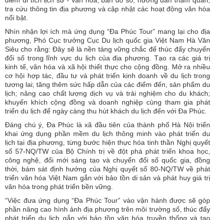
điểm di tích lịch sử - văn hóa, bản đồ số, hướng dẫn tham quan,
tra cứu thông tin địa phương và cập nhật các hoạt động văn hóa
nổi bật.
Nhìn nhận lợi ích mà ứng dụng “Đa Phúc Tour” mang lại cho địa
phương, Phó Cục trưởng Cục Du lịch quốc gia Việt Nam Hà Văn
Siêu cho rằng: Đây sẽ là nền tảng vững chắc để thúc đẩy chuyển
đổi số trong lĩnh vực du lịch của địa phương. Tạo ra các giá trị
kinh tế, văn hóa và xã hội thiết thực cho cộng đồng. Mở ra nhiều
cơ hội hợp tác, đầu tư và phát triển kinh doanh về du lịch trong
tương lai; tăng thêm sức hấp dẫn của các điểm đến, sản phẩm du
lịch; nâng cao chất lượng dịch vụ và trải nghiệm cho du khách;
khuyến khích cộng đồng và doanh nghiệp cùng tham gia phát
triển du lịch để ngày càng thu hút khách du lịch đến với Đa Phúc.
Đáng chú ý, Đa Phúc là xã đầu tiên của thành phố Hà Nội triển
khai ứng dụng phần mềm du lịch thông minh vào phát triển du
lịch tại địa phương, từng bước hiện thực hóa tinh thần Nghị quyết
số 57-NQ/TW của Bộ Chính trị về đột phá phát triển khoa học,
công nghệ, đổi mới sáng tạo và chuyển đổi số quốc gia, đồng
thời, bám sát định hướng của Nghị quyết số 80-NQ/TW về phát
triển văn hóa Việt Nam gắn với bảo tồn di sản và phát huy giá trị
văn hóa trong phát triển bền vững.
“Việc đưa ứng dụng “Đa Phúc Tour” vào vận hành được sẽ góp
phần nâng cao hình ảnh địa phương trên môi trường số, thúc đẩy
phát triển du lịch gắn với bảo tồn văn hóa truyền thống và tạo