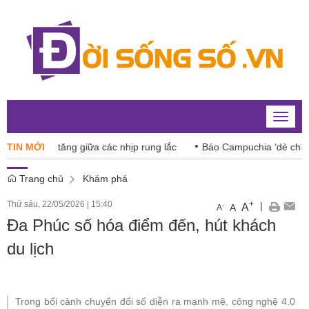
Toggle
naviga
ndex tăng giữa các nhịp rung lắc
TIN MỚI
Báo Campuchia ‘dè chừng’ Xu
Trang chủ
Khám phá
Thứ sáu, 22/05/2026
|
15:40
+
|
A
-
A
A
Đa Phúc số hóa điểm đến, hút khách
du lịch
Trong bối cảnh chuyển đổi số diễn ra mạnh mẽ, công nghệ 4.0