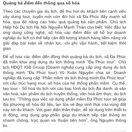
Quảng bá điểm đến thông qua số hóa
Theo các chuyên gia du lịch, để thu hút du khách bên cạnh việc
xây dựng tour, tuyến mới còn đòi hỏi xã Đa Phúc đẩy mạnh số
hóa, qua đó nâng cao hiệu quả quảng bá sản phẩm. Chủ tịch
Hiệp hội Du lịch Hà Nội Nguyễn Mạnh Thản cho biết: Việc đầu tư
ứng dụng công nghệ, số hóa các điểm đến sẽ hỗ trợ doanh
nghiệp du lịch có thể tiếp cận đối tượng khách hàng tiềm năng và
giải đáp bài toán về nhân lực, chi phí vận hành, tiết kiệm thời
gian.
Để số hóa các điểm đến đồng thời quảng bá du lịch, xã Đa Phúc
đã triển khai ứng dụng du lịch thông minh “Đa Phúc tour”. Chủ
tịch HĐQT IGB Group (Doanh nghiệp cung cấp ứng dụng du lịch
thông minh “Đa Phúc tour) Vũ Xuân Nguyên chia sẻ: Doanh
nghiệp đã cung cấp “Phần mềm du lịch thông minh Đa Phúc tour”
với cấu trúc hạng mục số hóa của hệ thống phần mềm. Cụ thể,
tạo tour - Số hoá du lịch với các loại hình du lịch địa danh, di sản
văn hoá, sản phẩm du lịch truyền thống, văn hoá ẩm thực, du lịch
lưu trú. “Thông qua việc sử dụng phần mềm Đa Phúc tour sẽ giúp
địa phương số hóa dữ liệu, lan tỏa vẻ đẹp sinh thái của vùng đất
này tới du khách. Với giao diện thân thiện, dễ sử dụng trên thiết bị
di động, ứng dụng góp phần giúp du khách tiếp cận thông tin
nhanh chóng, trực quan và thuận tiện hơn”, ông Nguyên thông
tin.