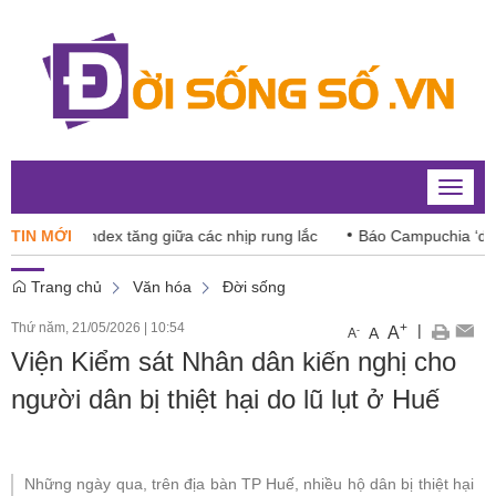
Toggle
naviga
: VN-Index tăng giữa các nhịp rung lắc
TIN MỚI
Báo Campuchia ‘dè chừ
Trang chủ
Văn hóa
Đời sống
Thứ năm, 21/05/2026
|
10:54
+
|
A
-
A
A
Viện Kiểm sát Nhân dân kiến nghị cho
người dân bị thiệt hại do lũ lụt ở Huế
Những ngày qua, trên địa bàn TP Huế, nhiều hộ dân bị thiệt hại