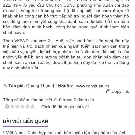
122/KN-VKS yêu cầu Chủ tịch UBND phường Phú Xuân chỉ đạo
rà soát, thống kê bổ sung các hộ dân bị thiệt hại chưa được kê
khai; phân công cán bộ trực tiếp hỗ trợ người dân hoàn thiện hồ
sơ; đồng thời niêm yết công khai danh sách dự kiến hỗ trợ nhằm
bảo đảm tính minh bạch, công bằng trong quá trình thực hiện
chính sách.
Theo VKSND khu vực 2 – Huế, việc ban hành kiến nghị lần này
thể hiện vai trò, trách nhiệm của ngành Kiểm sát nhân dân trong
việc bảo vệ quyền, lợi ích hợp pháp của Nhân dân, đặc biệt là các
nhóm yếu thế bị ảnh hưởng bởi thiên tai; góp phần bảo đảm các
chính sách an sinh xã hội được thực hiện đầy đủ, kịp thời và đúng
quy định pháp luật.
Tác giả:
Quang Thạnh
Nguồn:
www.congluan.vn
Copy link
Tổng số điểm của bài viết là:
0
trong
0
đánh giá
Click để đánh giá bài viết
BÀI VIẾT LIÊN QUAN
Việt Nam - Cuba hợp tác xuất bản tuyển tập tác phẩm của lãnh