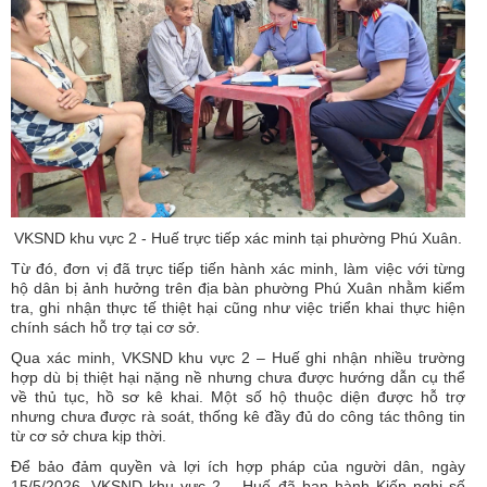
VKSND khu vực 2 - Huế trực tiếp xác minh tại phường Phú Xuân.
Từ đó, đơn vị đã trực tiếp tiến hành xác minh, làm việc với từng
hộ dân bị ảnh hưởng trên địa bàn phường Phú Xuân nhằm kiểm
tra, ghi nhận thực tế thiệt hại cũng như việc triển khai thực hiện
chính sách hỗ trợ tại cơ sở.
Qua xác minh, VKSND khu vực 2 – Huế ghi nhận nhiều trường
hợp dù bị thiệt hại nặng nề nhưng chưa được hướng dẫn cụ thể
về thủ tục, hồ sơ kê khai. Một số hộ thuộc diện được hỗ trợ
nhưng chưa được rà soát, thống kê đầy đủ do công tác thông tin
từ cơ sở chưa kịp thời.
Để bảo đảm quyền và lợi ích hợp pháp của người dân, ngày
15/5/2026, VKSND khu vực 2 – Huế đã ban hành Kiến nghị số