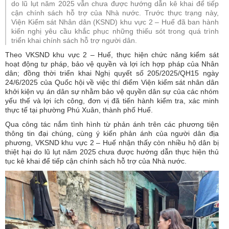
do lũ lụt năm 2025 vẫn chưa được hướng dẫn kê khai để tiếp
cận chính sách hỗ trợ của Nhà nước. Trước thực trạng này,
Viện Kiểm sát Nhân dân (KSND) khu vực 2 – Huế đã ban hành
kiến nghị yêu cầu khắc phục những thiếu sót trong quá trình
triển khai chính sách hỗ trợ người dân.
Theo VKSND khu vực 2 – Huế, thực hiện chức năng kiểm sát
hoạt động tư pháp, bảo vệ quyền và lợi ích hợp pháp của Nhân
dân; đồng thời triển khai Nghị quyết số 205/2025/QH15 ngày
24/6/2025 của Quốc hội về việc thí điểm Viện kiểm sát nhân dân
khởi kiện vụ án dân sự nhằm bảo vệ quyền dân sự của các nhóm
yếu thế và lợi ích công, đơn vị đã tiến hành kiểm tra, xác minh
thực tế tại phường Phú Xuân, thành phố Huế.
Qua công tác nắm tình hình từ phản ánh trên các phương tiện
thông tin đại chúng, cùng ý kiến phản ánh của người dân địa
phương, VKSND khu vực 2 – Huế nhận thấy còn nhiều hộ dân bị
thiệt hại do lũ lụt năm 2025 chưa được hướng dẫn thực hiện thủ
tục kê khai để tiếp cận chính sách hỗ trợ của Nhà nước.