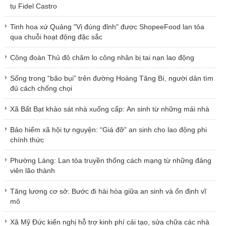
tụ Fidel Castro
Tinh hoa xứ Quảng "Vị đúng đỉnh" được ShopeeFood lan tỏa
qua chuỗi hoạt động đặc sắc
Công đoàn Thủ đô chăm lo công nhân bị tai nạn lao động
Sống trong “bão bụi” trên đường Hoàng Tăng Bí, người dân tìm
đủ cách chống chọi
Xã Bất Bạt khảo sát nhà xuống cấp: An sinh từ những mái nhà
Bảo hiểm xã hội tự nguyện: “Giá đỡ” an sinh cho lao động phi
chính thức
Phường Láng: Lan tỏa truyền thống cách mạng từ những đảng
viên lão thành
Tăng lương cơ sở: Bước đi hài hòa giữa an sinh và ổn định vĩ
mô
Xã Mỹ Đức kiến nghị hỗ trợ kinh phí cải tạo, sửa chữa các nhà