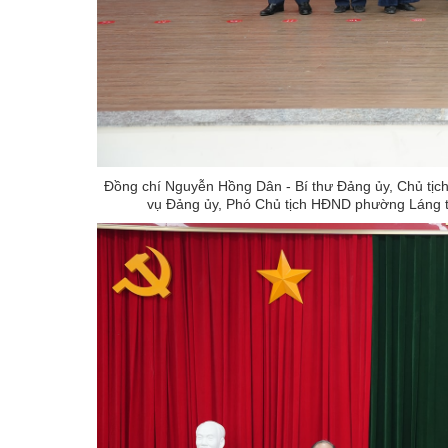
Đồng chí Nguyễn Hồng Dân - Bí thư Đảng ủy, Chủ tị
vụ Đảng ủy, Phó Chủ tịch HĐND phường Láng t