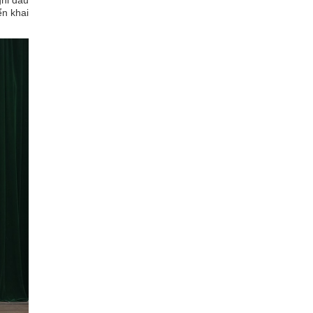
ghi dấu
ển khai