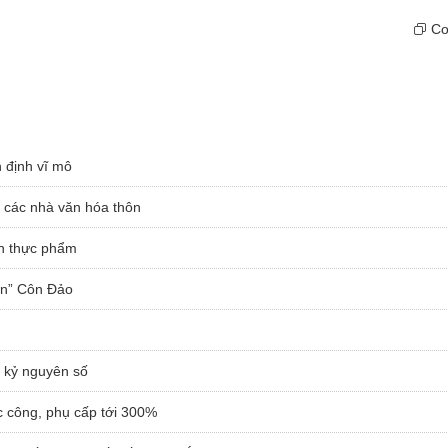
Cop
 định vĩ mô
a các nhà văn hóa thôn
àn thực phẩm
ian” Côn Đảo
o kỷ nguyên số
c công, phụ cấp tới 300%