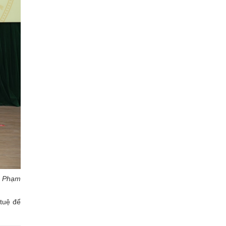
: Phạm
 tuệ để