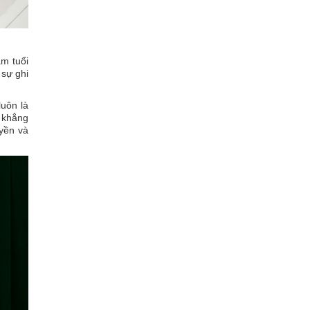
m tuổi
 sự ghi
luôn là
í khẳng
uyền và