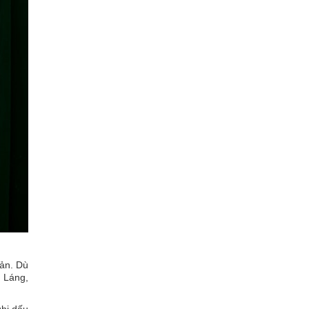
sản. Dù
g Láng,