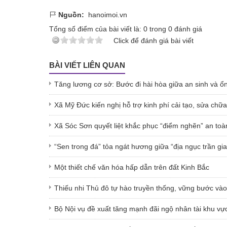
Nguồn:
hanoimoi.vn
Tổng số điểm của bài viết là:
0
trong
0
đánh giá
Click để đánh giá bài viết
BÀI VIẾT LIÊN QUAN
Tăng lương cơ sở: Bước đi hài hòa giữa an sinh và ổn
Xã Mỹ Đức kiến nghị hỗ trợ kinh phí cải tạo, sửa chữ
Xã Sóc Sơn quyết liệt khắc phục “điểm nghẽn” an to
“Sen trong đá” tỏa ngát hương giữa “địa ngục trần g
Một thiết chế văn hóa hấp dẫn trên đất Kinh Bắc
Thiếu nhi Thủ đô tự hào truyền thống, vững bước và
Bộ Nội vụ đề xuất tăng mạnh đãi ngộ nhân tài khu vự