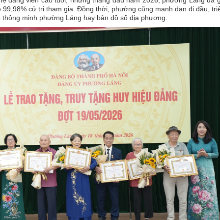
 hệ đảng viên cao tuổi, những tháng đầu năm 2026, phường Láng đã 
lệ 99,98% cử tri tham gia. Đồng thời, phường cũng mạnh dạn đi đầu, tri
pp thông minh phường Láng hay bản đồ số địa phương.