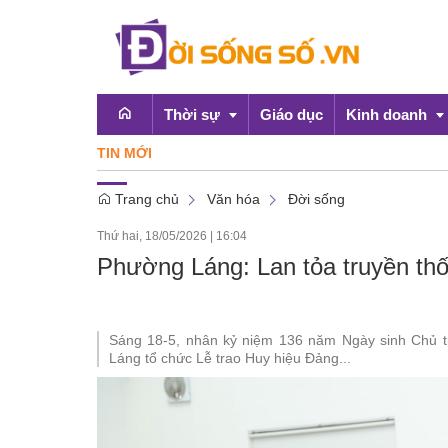
Thời sự
Giáo dục
Kinh doanh
TIN MỚI
Điểm dan
Trang chủ
Văn hóa
Đời sống
Emagazine
OCOP
Thứ hai, 18/05/2026
|
16:04
Chính sách
Phường Láng: Lan tỏa truyền th
Doanh nghiệp
Sáng 18-5, nhân kỷ niệm 136 năm Ngày sinh Chủ t
Láng tổ chức Lễ trao Huy hiệu Đảng...