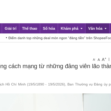
Giải trí
Thể thao
Số hóa
Khám phá
Văn hóa
h top những deal món ngon “đáng tiền” trên ShopeeFood dịp 8/8
Du lịch
Đời sống
+
|
A
-
A
A
ống cách mạng từ những đảng viên lão thà
ịch Hồ Chí Minh (19/5/1890 - 19/5/2026), Ban Thường vụ Đảng ủy 