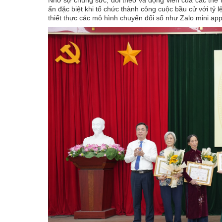
Nhờ sự chung sức, dõi theo và động viên của các thế
ấn đặc biệt khi tổ chức thành công cuộc bầu cử với tỷ 
thiết thực các mô hình chuyển đổi số như Zalo mini a