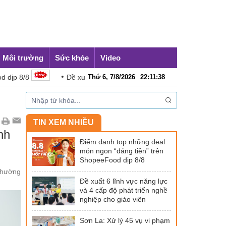
Môi trường
Sức khỏe
Video
Đề xuất 6 lĩnh vực năng lực và 4 cấp độ phát triển nghề nghiệp
Thứ 6, 7/8/2026
22
:
11
:
39
TIN XEM NHIỀU
nh
Điểm danh top những deal
món ngon “đáng tiền” trên
ShopeeFood dịp 8/8
phường
Đề xuất 6 lĩnh vực năng lực
và 4 cấp độ phát triển nghề
nghiệp cho giáo viên
Sơn La: Xử lý 45 vụ vi phạm