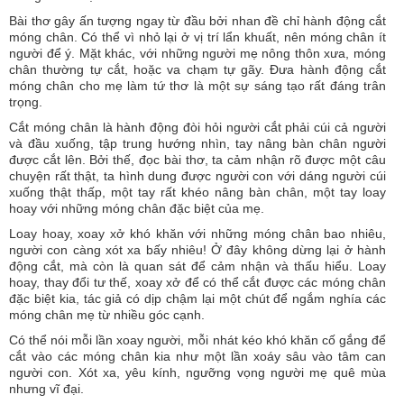
Bài thơ gây ấn tượng ngay từ đầu bởi nhan đề chỉ hành động cắt
móng chân. Có thể vì nhỏ lại ở vị trí lẩn khuất, nên móng chân ít
người để ý. Mặt khác, với những người mẹ nông thôn xưa, móng
chân thường tự cắt, hoặc va chạm tự gãy. Đưa hành động cắt
móng chân cho mẹ làm tứ thơ là một sự sáng tạo rất đáng trân
trọng.
Cắt móng chân là hành động đòi hỏi người cắt phải cúi cả người
và đầu xuống, tập trung hướng nhìn, tay nâng bàn chân người
được cắt lên. Bởi thế, đọc bài thơ, ta cảm nhận rõ được một câu
chuyện rất thật, ta hình dung được người con với dáng người cúi
xuống thật thấp, một tay rất khéo nâng bàn chân, một tay loay
hoay với những móng chân đặc biệt của mẹ.
Loay hoay, xoay xở khó khăn với những móng chân bao nhiêu,
người con càng xót xa bấy nhiêu! Ở đây không dừng lại ở hành
động cắt, mà còn là quan sát để cảm nhận và thấu hiểu. Loay
hoay, thay đổi tư thế, xoay xở để có thể cắt được các móng chân
đặc biệt kia, tác giả có dịp chậm lại một chút để ngắm nghía các
móng chân mẹ từ nhiều góc cạnh.
Có thể nói mỗi lần xoay người, mỗi nhát kéo khó khăn cố gắng để
cắt vào các móng chân kia như một lần xoáy sâu vào tâm can
người con. Xót xa, yêu kính, ngưỡng vọng người mẹ quê mùa
nhưng vĩ đại.