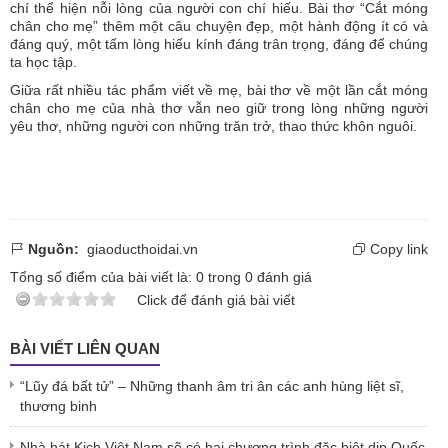
chí thể hiện nỗi lòng của người con chí hiếu. Bài thơ “Cắt móng
chân cho mẹ” thêm một câu chuyện đẹp, một hành động ít có và
đáng quý, một tấm lòng hiếu kính đáng trân trọng, đáng để chúng
ta học tập.
Giữa rất nhiều tác phẩm viết về mẹ, bài thơ về một lần cắt móng
chân cho mẹ của nhà thơ vẫn neo giữ trong lòng những người
yêu thơ, những người con những trăn trở, thao thức khôn nguôi.
Nguồn:
giaoducthoidai.vn
Copy link
Tổng số điểm của bài viết là:
0
trong
0
đánh giá
Click để đánh giá bài viết
BÀI VIẾT LIÊN QUAN
“Lũy đá bất tử” – Những thanh âm tri ân các anh hùng liệt sĩ,
thương binh
Nhà hát Kịch Việt Nam sẽ có hai chương trình đặc biệt dịp Quốc