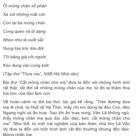
Ôi móng chân số phận
Xa xót những mất còn
Còn lại ba móng chân
Cong queo và dị dạng
Nhọn như là vuốt sắc
Nung lửa trời, lửa đời
Tôi băng giá cõi người
Kéo đụng vào cong lưỡi.
(Tập thơ “Thưa mẹ”, NXB Hội Nhà văn)
Bài thơ “Cắt móng chân cho mẹ” đưa ta đến với những hình ảnh
rất thật, rất đời về những móng chân của mẹ, từ đó ta thấm thía
bài học của đạo làm con.
Về hoàn cảnh ra đời bài thơ, tác giả kể rằng: “Trên đường đưa
mẹ đi chơi, từ Huế về Hà Tĩnh, mấy chị em dừng lại đèo Con, đèo
Ngang nghỉ và ăn trưa. Sau khi ăn trưa xong, Văn Lê không ngủ,
thấy móng chân mẹ quá dài, sẵn dao, kéo, cắt móng chân cho
mẹ”. Như thế, từ một trải nghiệm của bản thân, nhà thơ Lê Văn
Vỵ đưa ta đến với một hình ảnh rất đời thường nhưng độc đáo:
Móng chân mẹ.