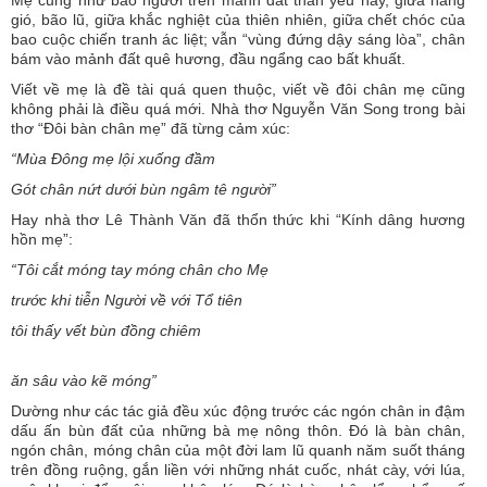
Mẹ cũng như bao người trên mảnh đất thân yêu này, giữa nắng
gió, bão lũ, giữa khắc nghiệt của thiên nhiên, giữa chết chóc của
bao cuộc chiến tranh ác liệt; vẫn “vùng đứng dậy sáng lòa”, chân
bám vào mảnh đất quê hương, đầu ngẩng cao bất khuất.
Viết về mẹ là đề tài quá quen thuộc, viết về đôi chân mẹ cũng
không phải là điều quá mới. Nhà thơ Nguyễn Văn Song trong bài
thơ “Đôi bàn chân mẹ” đã từng cảm xúc:
“Mùa Đông mẹ lội xuống đầm
Gót chân nứt dưới bùn ngâm tê người”
Hay nhà thơ Lê Thành Văn đã thổn thức khi “Kính dâng hương
hồn mẹ”:
“Tôi cắt móng tay móng chân cho Mẹ
trước khi tiễn Người về với Tổ tiên
tôi thấy vết bùn đồng chiêm
ăn sâu vào kẽ móng”
Dường như các tác giả đều xúc động trước các ngón chân in đậm
dấu ấn bùn đất của những bà mẹ nông thôn. Đó là bàn chân,
ngón chân, móng chân của một đời lam lũ quanh năm suốt tháng
trên đồng ruộng, gắn liền với những nhát cuốc, nhát cày, với lúa,