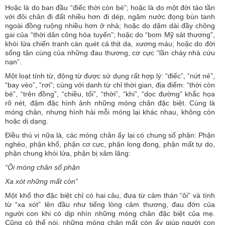
Hoặc là do ban đầu “điếc thời còn bé”; hoặc là do một đời tảo tần
với đôi chân đi đất nhiều hơn đi dép, ngâm nước đọng bùn tanh
ngoài đồng ruộng nhiều hơn ở nhà; hoặc do dặm dài đầy chông
gai của “thời dân công hỏa tuyến”; hoặc do “bom Mỹ sát thương”,
khói lửa chiến tranh càn quét cả thịt da, xương máu; hoặc do đời
sống tận cùng của những đau thương, cơ cực “lần cháy nhà cứu
nạn”.
Một loạt tính từ, động từ được sử dụng rất hợp lý: “điếc”, “nứt nẻ”,
“bay vèo”, “rơi”; cùng với danh từ chỉ thời gian, địa điểm: “thời còn
bé”, “trên đồng”, “chiều, tối”, “thời”, “khi”, “dọc đường” khắc họa
rõ nét, đậm đặc hình ảnh những móng chân đặc biệt. Cùng là
móng chân, nhưng hình hài mỗi móng lại khác nhau, không còn
hoặc dị dạng.
Điều thú vị nữa là, các móng chân ấy lại có chung số phận: Phận
nghèo, phận khổ, phận cơ cực, phận long đong, phận mất tự do,
phận chung khói lửa, phận bị xâm lăng:
“Ôi móng chân số phận
Xa xót những mất còn”
Một khổ thơ đặc biệt chỉ có hai câu, đưa từ cảm thán “ôi” và tính
từ “xa xót” lên đầu như tiếng lòng cảm thương, đau đớn của
người con khi có dịp nhìn những móng chân đặc biệt của mẹ.
Cũng có thể nói, những móng chân mất còn ấy giúp người con