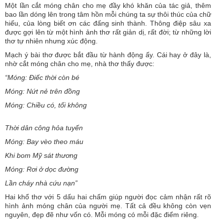
Một lần cắt móng chân cho mẹ đầy khó khăn của tác giả, thêm
bao lần dóng lên trong tâm hồn mỗi chúng ta sự thôi thúc của chữ
hiếu, của lòng biết ơn các đấng sinh thành. Thông điệp sâu xa
được gợi lên từ một hình ảnh thơ rất giản dị, rất đời; từ những lời
thơ tự nhiên nhưng xúc động.
Mạch ý bài thơ được bắt đầu từ hành động ấy. Cái hay ở đây là,
nhờ cắt móng chân cho mẹ, nhà thơ thấy được:
“Móng: Điếc thời còn bé
Móng: Nứt nẻ trên đồng
Móng: Chiều có, tối không
Thời dân công hỏa tuyến
Móng: Bay vèo theo máu
Khi bom Mỹ sát thương
Móng: Rơi ở dọc đường
Lần cháy nhà cứu nạn”
Hai khổ thơ với 5 dấu hai chấm giúp người đọc cảm nhận rất rõ
hình ảnh móng chân của người mẹ. Tất cả đều không còn vẹn
nguyên, đẹp đẽ như vốn có. Mỗi móng có mỗi đặc điểm riêng.