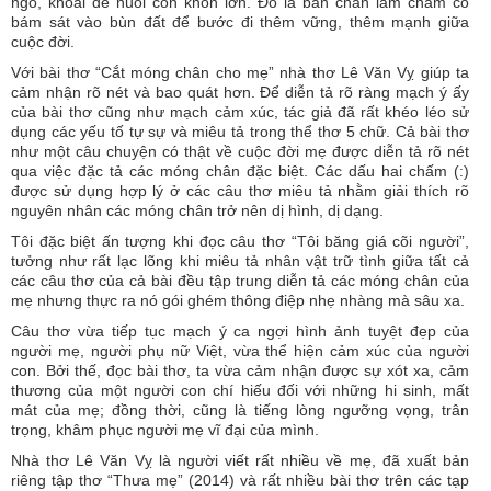
ngô, khoai để nuôi con khôn lớn. Đó là bàn chân lẩm chẩm cố
bám sát vào bùn đất để bước đi thêm vững, thêm mạnh giữa
cuộc đời.
Với bài thơ “Cắt móng chân cho mẹ” nhà thơ Lê Văn Vỵ giúp ta
cảm nhận rõ nét và bao quát hơn. Để diễn tả rõ ràng mạch ý ấy
của bài thơ cũng như mạch cảm xúc, tác giả đã rất khéo léo sử
dụng các yếu tố tự sự và miêu tả trong thể thơ 5 chữ. Cả bài thơ
như một câu chuyện có thật về cuộc đời mẹ được diễn tả rõ nét
qua việc đặc tả các móng chân đặc biệt. Các dấu hai chấm (:)
được sử dụng hợp lý ở các câu thơ miêu tả nhằm giải thích rõ
nguyên nhân các móng chân trở nên dị hình, dị dạng.
Tôi đặc biệt ấn tượng khi đọc câu thơ “Tôi băng giá cõi người”,
tưởng như rất lạc lõng khi miêu tả nhân vật trữ tình giữa tất cả
các câu thơ của cả bài đều tập trung diễn tả các móng chân của
mẹ nhưng thực ra nó gói ghém thông điệp nhẹ nhàng mà sâu xa.
Câu thơ vừa tiếp tục mạch ý ca ngợi hình ảnh tuyệt đẹp của
người mẹ, người phụ nữ Việt, vừa thể hiện cảm xúc của người
con. Bởi thế, đọc bài thơ, ta vừa cảm nhận được sự xót xa, cảm
thương của một người con chí hiếu đối với những hi sinh, mất
mát của mẹ; đồng thời, cũng là tiếng lòng ngưỡng vọng, trân
trọng, khâm phục người mẹ vĩ đại của mình.
Nhà thơ Lê Văn Vỵ là người viết rất nhiều về mẹ, đã xuất bản
riêng tập thơ “Thưa mẹ” (2014) và rất nhiều bài thơ trên các tạp