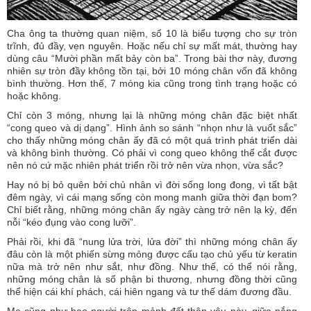
Cha ông ta thường quan niệm, số 10 là biểu tượng cho sự tròn
trĩnh, đủ đầy, vẹn nguyên. Hoặc nếu chỉ sự mất mát, thường hay
dùng câu “Mười phần mất bảy còn ba”. Trong bài thơ này, đương
nhiên sự tròn đầy không tồn tại, bởi 10 móng chân vốn đã không
bình thường. Hơn thế, 7 móng kia cũng trong tình trạng hoặc có
hoặc không.
Chỉ còn 3 móng, nhưng lại là những móng chân đặc biệt nhất
“cong queo và dị dạng”. Hình ảnh so sánh “nhọn như là vuốt sắc”
cho thấy những móng chân ấy đã có một quá trình phát triển dài
và không bình thường. Có phải vì cong queo không thể cắt được
nên nó cứ mặc nhiên phát triển rồi trở nên vừa nhọn, vừa sắc?
Hay nó bị bỏ quên bởi chủ nhân vì đời sống long đong, vì tất bật
đêm ngày, vì cái mạng sống còn mong manh giữa thời đạn bom?
Chỉ biết rằng, những móng chân ấy ngày càng trở nên lạ kỳ, đến
nỗi “kéo đụng vào cong lưỡi”.
Phải rồi, khi đã “nung lửa trời, lửa đời” thì những móng chân ấy
đâu còn là một phiến sừng mỏng được cấu tạo chủ yếu từ keratin
nữa mà trở nên như sắt, như đồng. Như thế, có thể nói rằng,
những móng chân là số phận bi thương, nhưng đồng thời cũng
thể hiện cái khí phách, cái hiên ngang và tư thế dám đương đầu.