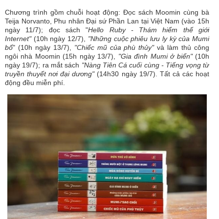
Chương trình gồm chuỗi hoạt động: Đọc sách Moomin cùng bà
Teija Norvanto, Phu nhân Đại sứ Phần Lan tại Việt Nam (vào 15h
ngày 11/7); đọc sách "
Hello Ruby - Thám hiểm thế giới
Internet"
(10h ngày 12/7),
"Những cuộc phiêu lưu ly kỳ của Mumi
bố
" (10h ngày 13/7),
"Chiếc mũ của phù thủy"
và làm thủ công
ngôi nhà Moomin (15h ngày 13/7),
"Gia đình Mumi ở biển"
(10h
ngày 19/7); ra mắt sách
"Nàng Tiên Cá cuối cùng - Tiếng vọng từ
truyền thuyết nơi đại dương"
(14h30 ngày 19/7). Tất cả các hoạt
động đều miễn phí.