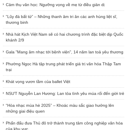
Cảm thụ văn học: Ngưỡng vọng về mẹ từ điều giản dị
“Lũy đá bất tử” – Những thanh âm tri ân các anh hùng liệt sĩ,
thương binh
Nhà hát Kịch Việt Nam sẽ có hai chương trình đặc biệt dịp Quốc
khánh 2/9
Gala "Mang âm nhạc tới bệnh viện", 14 năm lan toả yêu thương
Phường Ngọc Hà tập trung phát triển giá trị văn hóa Thập Tam
trại
Khát vọng vươn tầm của ballet Việt
NSƯT Nguyễn Lan Hương: Lan tỏa tình yêu múa rối đến giới trẻ
“Hòa nhạc mùa hè 2025” – Khoác màu sắc giao hưởng lên
những giai điệu quen
Phấn đấu đưa Thủ đô trở thành trung tâm công nghiệp văn hóa
của khu vực