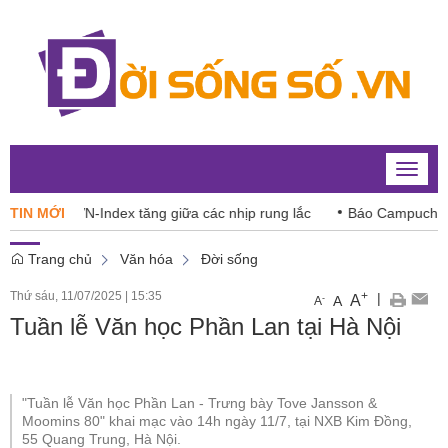
Toggle
naviga
026: VN-Index tăng giữa các nhịp rung lắc
TIN MỚI
Báo Campuchia ‘dè 
Trang chủ
Văn hóa
Đời sống
Thứ sáu, 11/07/2025
|
15:35
+
|
A
-
A
A
Tuần lễ Văn học Phần Lan tại Hà Nội
"Tuần lễ Văn học Phần Lan - Trưng bày Tove Jansson &
Moomins 80" khai mạc vào 14h ngày 11/7, tại NXB Kim Đồng,
55 Quang Trung, Hà Nội.