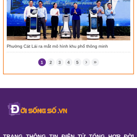
Phường Cát Lái ra mắt mô hình khu phố thông minh
1
2
3
4
5
TRANG THÔNG TIN ĐIỆN TỬ TỔNG HỢP ĐỜI