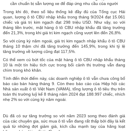
cần chuẩn bị sẵn lượng xe để đáp ứng nhu cầu của người
Trong khi đó, theo số liệu thống kê đầy đủ của Tổng cục Hải
quan, lượng ô tô CBU nhập khẩu trong tháng 9/2024 đạt 15.061
chiếc và giá trị kim ngạch đạt 298 triệu USD. Như vậy, so với
tháng liền trước, mặt hàng ô tô CBU nhập khẩu đã tăng trưởng
đến 21,3%, trong khi giá trị kim ngạch cũng vượt lên đến 26,8%.
So với cùng kỳ năm ngoái, giá trị kim ngạch nhập khẩu ô tô CBU
tháng 10 thậm chí đã tăng trưởng đến 145,9%, trong khi tỷ lệ
tăng trưởng về lượng cũng đạt 117,5%.
Có thể xem cú bứt tốc của mặt hàng ô tô CBU nhập khẩu tháng
10 là một tín hiệu tích cực trong bối cảnh thị trường vẫn đang
chìm trong khó khăn.
Tính đến thời điểm này, các doanh nghiệp ô tô vẫn chưa công bố
báo cáo bán hàng tháng 9. Còn theo báo cáo của Hiệp hội các
Nhà sản xuất ô tô Việt Nam (VAMA), tổng lượng ô tô tiêu thụ trên
toàn thị trường luỹ kế 8 tháng năm 2024 đạt 188.997 chiếc, nhích
nhẹ 2% so với cùng kỳ năm ngoái.
Dù đã có sự tăng trưởng so với năm 2023 song theo đánh giá
của các chuyên gia, sức mua ô tô vẫn đang rất thấp bởi đây là kết
quả từ những đợt giảm giá, kích cầu mạnh tay của hãng loạt