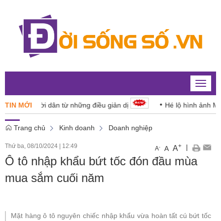
Toggle
naviga
cho người dân từ những điều giản dị
TIN MỚI
Hé lộ hình ảnh Mặt trời
Trang chủ
Kinh doanh
Doanh nghiệp
Thứ ba, 08/10/2024
|
12:49
+
|
A
-
A
A
Ô tô nhập khẩu bứt tốc đón đầu mùa
mua sắm cuối năm
Mặt hàng ô tô nguyên chiếc nhập khẩu vừa hoàn tất cú bứt tốc