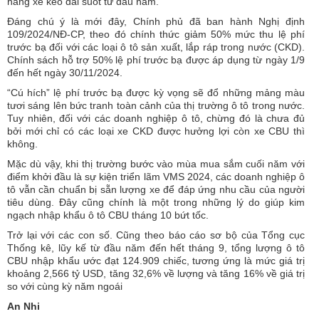
hãng xe kéo dài suốt từ đầu năm.
Đáng chú ý là mới đây, Chính phủ đã ban hành Nghị định
109/2024/NĐ-CP, theo đó chính thức giảm 50% mức thu lệ phí
trước bạ đối với các loại ô tô sản xuất, lắp ráp trong nước (CKD).
Chính sách hỗ trợ 50% lệ phí trước bạ được áp dụng từ ngày 1/9
đến hết ngày 30/11/2024.
“Cú hích” lệ phí trước bạ được kỳ vọng sẽ đổ những mảng màu
tươi sáng lên bức tranh toàn cảnh của thị trường ô tô trong nước.
Tuy nhiên, đối với các doanh nghiệp ô tô, chừng đó là chưa đủ
bởi mới chỉ có các loại xe CKD được hưởng lợi còn xe CBU thì
không.
Mặc dù vậy, khi thị trường bước vào mùa mua sắm cuối năm với
điểm khởi đầu là sự kiện triển lãm VMS 2024, các doanh nghiệp ô
tô vẫn cần chuẩn bị sẵn lượng xe để đáp ứng nhu cầu của người
tiêu dùng. Đây cũng chính là một trong những lý do giúp kim
ngạch nhập khẩu ô tô CBU tháng 10 bứt tốc.
Trở lại với các con số. Cũng theo báo cáo sơ bộ của Tổng cục
Thống kê, lũy kế từ đầu năm đến hết tháng 9, tổng lượng ô tô
CBU nhập khẩu ước đạt 124.909 chiếc, tương ứng là mức giá trị
khoảng 2,566 tỷ USD, tăng 32,6% về lượng và tăng 16% về giá trị
so với cùng kỳ năm ngoái
An Nhi