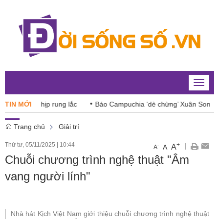
Toggle
naviga
ữa các nhịp rung lắc
TIN MỚI
Báo Campuchia ‘dè chừng’ Xuân Son
A
Trang chủ
Giải trí
Thứ tư, 05/11/2025
|
10:44
+
|
A
-
A
A
Chuỗi chương trình nghệ thuật "Âm
vang người lính"
Nhà hát Kịch Việt Nam giới thiệu chuỗi chương trình nghệ thuật