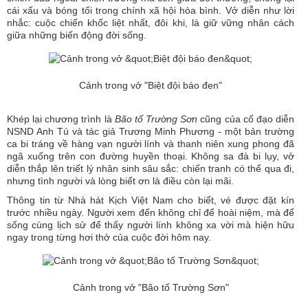
cái xấu và bóng tối trong chính xã hội hòa bình. Vở diễn như lời
nhắc: cuộc chiến khốc liệt nhất, đôi khi, là giữ vững nhân cách
giữa những biến động đời sống.
Cảnh trong vở "Biệt đội báo đen"
Khép lại chương trình là
Bão tố Trường Sơn
cũng của cố đạo diễn
NSND Anh Tú và tác giả Trương Minh Phương - một bản trường
ca bi tráng về hàng vạn người lính và thanh niên xung phong đã
ngã xuống trên con đường huyền thoại. Không sa đà bi lụy, vở
diễn thắp lên triết lý nhân sinh sâu sắc: chiến tranh có thể qua đi,
nhưng tình người và lòng biết ơn là điều còn lại mãi.
Thông tin từ Nhà hát Kịch Việt Nam cho biết, vé được đặt kín
trước nhiều ngày. Người xem đến không chỉ để hoài niệm, mà để
sống cùng lịch sử để thấy người lính không xa vời mà hiện hữu
ngay trong từng hơi thở của cuộc đời hôm nay.
Cảnh trong vở "Bão tố Trường Sơn"