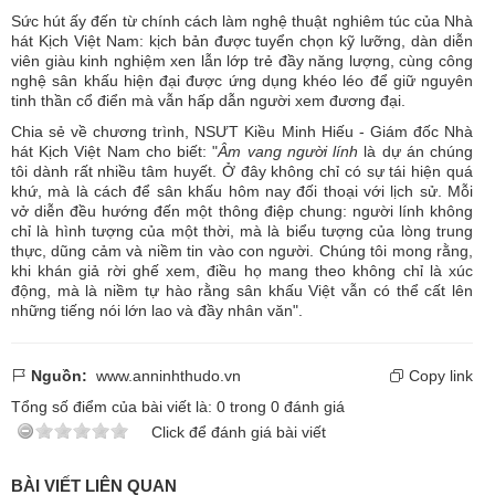
Sức hút ấy đến từ chính cách làm nghệ thuật nghiêm túc của Nhà
hát Kịch Việt Nam: kịch bản được tuyển chọn kỹ lưỡng, dàn diễn
viên giàu kinh nghiệm xen lẫn lớp trẻ đầy năng lượng, cùng công
nghệ sân khấu hiện đại được ứng dụng khéo léo để giữ nguyên
tinh thần cổ điển mà vẫn hấp dẫn người xem đương đại.
Chia sẻ về chương trình, NSƯT Kiều Minh Hiếu - Giám đốc Nhà
hát Kịch Việt Nam cho biết: "
Âm vang người lính
là dự án chúng
tôi dành rất nhiều tâm huyết. Ở đây không chỉ có sự tái hiện quá
khứ, mà là cách để sân khấu hôm nay đối thoại với lịch sử. Mỗi
vở diễn đều hướng đến một thông điệp chung: người lính không
chỉ là hình tượng của một thời, mà là biểu tượng của lòng trung
thực, dũng cảm và niềm tin vào con người. Chúng tôi mong rằng,
khi khán giả rời ghế xem, điều họ mang theo không chỉ là xúc
động, mà là niềm tự hào rằng sân khấu Việt vẫn có thể cất lên
những tiếng nói lớn lao và đầy nhân văn".
Nguồn:
www.anninhthudo.vn
Copy link
Tổng số điểm của bài viết là:
0
trong
0
đánh giá
Click để đánh giá bài viết
BÀI VIẾT LIÊN QUAN