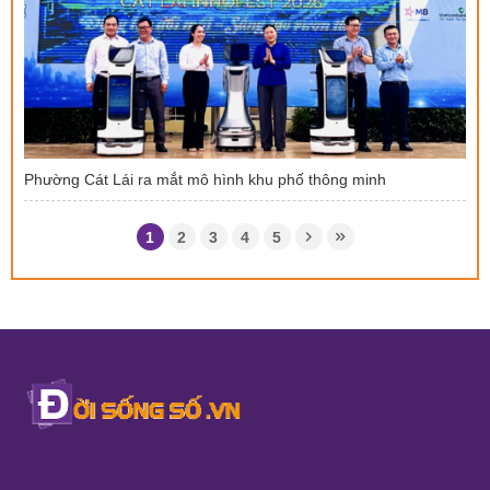
Phường Cát Lái ra mắt mô hình khu phố thông minh
1
2
3
4
5