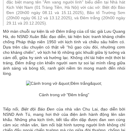
đặc biệt mang tên "Âm vang người lính" biểu diễn tại Nhà hát
Kịch Việt Nam (01 Tràng Tiền, Hà Nội) với các vở: Biệt đội Báo
Đen (20h00 ngày 08.11 và 15.11.2025), Bão tố Trường Sơn
(20h00 ngày 06.12 và 13.12.2025), và Đêm trắng (20h00 ngày
29.11 và 20.12.2025).
Mở màn chuỗi sự kiện là vở
Đêm trắng
của cố tác giả Lưu Quang
Hà, do NSND Xuân Bắc đạo diễn, tái hiện bức tranh kháng chiến
chống Pháp thập niên 1950 với kịch tính và chiều sâu hiếm có.
Dựa trên câu chuyện có thật về “hũ gạo cứu đói, nhường cơm
cho kháng chiến”, vở kịch hé lộ những góc khuất giữa lý tưởng và
cám dỗ, giữa hy sinh và hưởng lạc. Không chỉ tái hiện một thời bi
tráng,
Đêm trắng
còn khiến người xem tự soi lại mình rằng giữa
ánh sáng và bóng tối, ranh giới niềm tin mong manh đến nhói
lòng.
Cảnh trong vở "Đêm trắng"
Tiếp nối,
Biệt đội Báo Đen
của nhà văn Chu Lai, đạo diễn bởi
NSND Anh Tú, mang hơi thở của điện ảnh hành động lên sân
khấu. Những pha kịch tính, tiết tấu dồn dập được đan xen cùng
cảm xúc nhân văn, làm nổi bật hình tượng người lính không chỉ
chiến đấu ngoài chiến trường mà còn giữa đời thường, chống lại