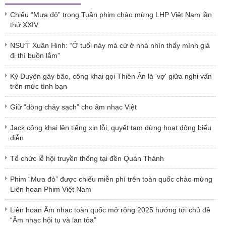
Chiếu “Mưa đỏ” trong Tuần phim chào mừng LHP Việt Nam lần
thứ XXIV
NSƯT Xuân Hinh: “Ở tuổi này mà cứ ở nhà nhìn thấy mình già
đi thì buồn lắm”
Kỳ Duyên gây bão, công khai gọi Thiên Ân là 'vợ' giữa nghi vấn
trên mức tình bạn
Giữ “dòng chảy sạch” cho âm nhạc Việt
Jack công khai lên tiếng xin lỗi, quyết tạm dừng hoạt động biểu
diễn
Tổ chức lễ hội truyền thống tại đền Quán Thánh
Phim “Mưa đỏ” được chiếu miễn phí trên toàn quốc chào mừng
Liên hoan Phim Việt Nam
Liên hoan Âm nhạc toàn quốc mở rộng 2025 hướng tới chủ đề
“Âm nhạc hội tụ và lan tỏa”