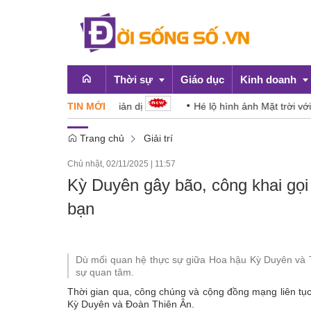
Thời sự
Giáo dục
Kinh doanh
ừ những điều giản dị
TIN MỚI
Hé lộ hình ảnh Mặt trời với độ chi tiết
Trang chủ
Giải trí
Emagazine
OCOP
Chủ nhật, 02/11/2025
|
11:57
Chính sách
Kỳ Duyên gây bão, công khai gọi 
Doanh nghiệp
bạn
Dù mối quan hệ thực sự giữa Hoa hậu Kỳ Duyên và Th
sự quan tâm.
Thời gian qua, công chúng và cộng đồng mạng liên tụ
Kỳ Duyên và Đoàn Thiên Ân.