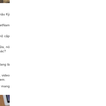
 hậu Kỳ
VietNam
 hộ cặp
nữa, nó
hác?
đang là
, video
xem.
hở mang