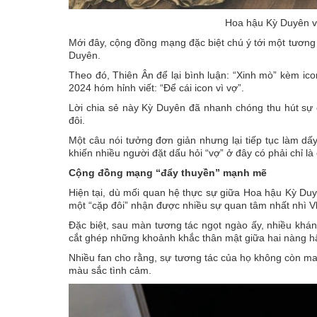
Hoa hậu Kỳ Duyên và
Mới đây, cộng đồng mạng đặc biệt chú ý tới một tương 
Duyên.
Theo đó, Thiên Ân để lại bình luận: “Xinh mò” kèm ic
2024 hóm hỉnh viết: “Để cái icon vì vợ”.
Lời chia sẻ này Kỳ Duyên đã nhanh chóng thu hút sự 
đôi.
Một câu nói tưởng đơn giản nhưng lại tiếp tục làm dấ
khiến nhiều người đặt dấu hỏi “vợ” ở đây có phải chỉ l
Cộng đồng mạng “đẩy thuyền” mạnh mẽ
Hiện tại, dù mối quan hệ thực sự giữa Hoa hậu Kỳ Duy
một “cặp đôi” nhận được nhiều sự quan tâm nhất nhì Vbi
Đặc biệt, sau màn tương tác ngọt ngào ấy, nhiều khán 
cắt ghép những khoảnh khắc thân mật giữa hai nàng hậu
Nhiều fan cho rằng, sự tương tác của họ không còn m
màu sắc tình cảm.