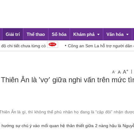
Giải trí
Thể thao
Số hóa
Khám phá
Văn hóa
 chưa từng có
Công an Sơn La hỗ trợ người dân chạy lũ tro
Du lịch
Đời sống
+
|
A
-
A
A
Thiên Ân là 'vợ' giữa nghi vấn trên mức tì
iên Ân là gì, thì không thể phủ nhận họ đang là “cặp đôi” nhận đượ
c hướng sự chú ý vào mối quan hệ thân thiết giữa 2 nàng hậu là Ngu