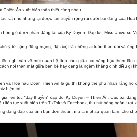
 Thiên Ân xuất hiện thân thiết cùng nhau.
tác rất nhỏ nhưng lại được lan truyền rộng rãi dưới bài đăng của Hoa
on hôn gió dưới phần đăng tải của Kỳ Duyên. Đáp lời, Miss Universe 
chú ý từ cộng đồng mạng, đặc biệt là những ai luôn theo dõi và ủng
y lên nghi vấn về mối quan hệ tình cảm giữa hai nàng hậu thêm lần 
à cách nói thân mật giữa bạn bè hay đang là ngầm khẳng định điều gì k
ên và Hoa hậu Đoàn Thiên Ân là gì, thì không thể phủ nhận rằng họ 
z hiện tại.
giả liên tục “đẩy thuyền” cặp đôi Kỳ Duyên – Thiên Ân. Các bài đăng
 liên tục xuất hiện trên TikTok và Facebook, thu hút hàng ngàn lượt 
ang dáng dấp của tình bạn đơn thuần, mà là một sự quan tâm, che c