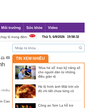
Môi trường
Sức khỏe
Video
ng đêm
Cần hệ sinh thái công nghiệp văn hoá đủ mạnh
Thứ 5, 6/8/2026
19
:
58
:
33
TIN XEM NHIỀU
nh
'Mùa hè số' trao kỹ năng số
cho người dân từ những
điều giản dị
Hé lộ hình ảnh Mặt trời với
c nhiều
độ chi tiết chưa từng có
yễn Cao
Công an Sơn La hỗ trợ