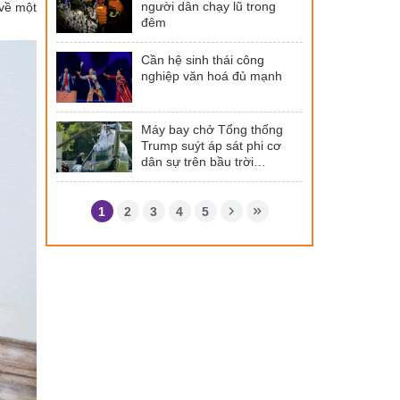
người dân chạy lũ trong
 về một
đêm
Cần hệ sinh thái công
nghiệp văn hoá đủ mạnh
Máy bay chở Tổng thống
Trump suýt áp sát phi cơ
dân sự trên bầu trời
Washington
1
2
3
4
5