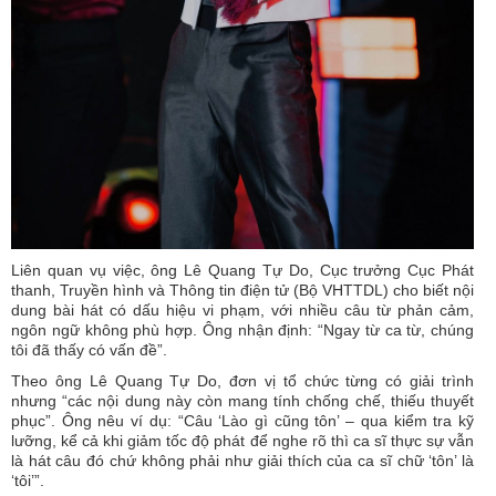
Liên quan vụ việc, ông Lê Quang Tự Do, Cục trưởng Cục Phát
thanh, Truyền hình và Thông tin điện tử (Bộ VHTTDL) cho biết nội
dung bài hát có dấu hiệu vi phạm, với nhiều câu từ phản cảm,
ngôn ngữ không phù hợp. Ông nhận định: “Ngay từ ca từ, chúng
tôi đã thấy có vấn đề”.
Theo ông Lê Quang Tự Do, đơn vị tổ chức từng có giải trình
nhưng “các nội dung này còn mang tính chống chế, thiếu thuyết
phục”. Ông nêu ví dụ: “Câu ‘Lào gì cũng tôn’ – qua kiểm tra kỹ
lưỡng, kể cả khi giảm tốc độ phát để nghe rõ thì ca sĩ thực sự vẫn
là hát câu đó chứ không phải như giải thích của ca sĩ chữ ‘tôn’ là
‘tôi’”.