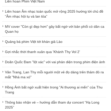
Liên hoan Phim Việt Nam
Liên hoan Âm nhạc toàn quốc mở rộng 2025 hướng tới chủ đề
“Âm nhạc hội tụ và lan tỏa”
MV cover "Còn gì đẹp hơn" gây bất ngờ với bản phối có dân ca
Quan họ
Quảng bá phim Việt tới khán giả Lào
Gợi nhắc thời thanh xuân qua 'Khánh Thy Vol 2'
Doãn Quốc Đam "lột xác" với vai phản diện trong phim điện ảnh
Vân Trang, Lan Thy mỗi người một vẻ đọ dáng trên thảm đỏ ra
mắt "Nhà ma xó"
Hồng Ánh bất ngờ xuất hiện trong "Ai thương ai mến" của Thu
Trang
Thông báo nhận vé – hướng dẫn tham dự concert “Hạ Long
2025”