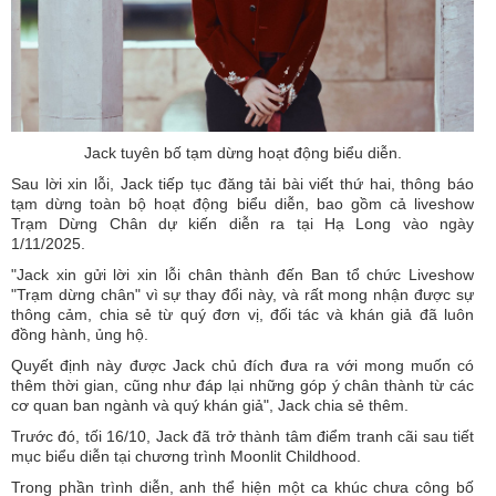
Jack tuyên bố tạm dừng hoạt động biểu diễn.
Sau lời xin lỗi, Jack tiếp tục đăng tải bài viết thứ hai, thông báo
tạm dừng toàn bộ hoạt động biểu diễn, bao gồm cả liveshow
Trạm Dừng Chân dự kiến diễn ra tại Hạ Long vào ngày
1/11/2025.
"Jack xin gửi lời xin lỗi chân thành đến Ban tổ chức Liveshow
"Trạm dừng chân" vì sự thay đổi này, và rất mong nhận được sự
thông cảm, chia sẻ từ quý đơn vị, đối tác và khán giả đã luôn
đồng hành, ủng hộ.
Quyết định này được Jack chủ đích đưa ra với mong muốn có
thêm thời gian, cũng như đáp lại những góp ý chân thành từ các
cơ quan ban ngành và quý khán giả", Jack chia sẻ thêm.
Trước đó, tối 16/10, Jack đã trở thành tâm điểm tranh cãi sau tiết
mục biểu diễn tại chương trình Moonlit Childhood.
Trong phần trình diễn, anh thể hiện một ca khúc chưa công bố