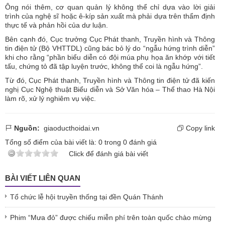
Ông nói thêm, cơ quan quản lý không thể chỉ dựa vào lời giải
trình của nghệ sĩ hoặc ê-kíp sản xuất mà phải dựa trên thẩm định
thực tế và phản hồi của dư luận.
Bên cạnh đó, Cục trưởng Cục Phát thanh, Truyền hình và Thông
tin điện tử (Bộ VHTTDL) cũng bác bỏ lý do “ngẫu hứng trình diễn”
khi cho rằng “phần biểu diễn có đội múa phụ họa ăn khớp với tiết
tấu, chứng tỏ đã tập luyện trước, không thể coi là ngẫu hứng”.
Từ đó, Cục Phát thanh, Truyền hình và Thông tin điện tử đã kiến
nghị Cục Nghệ thuật Biểu diễn và Sở Văn hóa – Thể thao Hà Nội
làm rõ, xử lý nghiêm vụ việc.
Nguồn:
giaoducthoidai.vn
Copy link
Tổng số điểm của bài viết là:
0
trong
0
đánh giá
Click để đánh giá bài viết
BÀI VIẾT LIÊN QUAN
Tổ chức lễ hội truyền thống tại đền Quán Thánh
Phim “Mưa đỏ” được chiếu miễn phí trên toàn quốc chào mừng