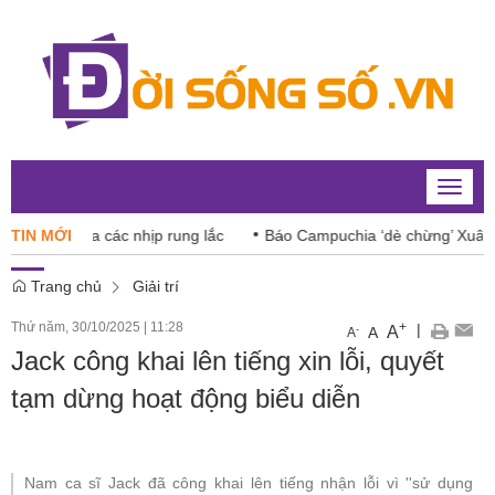
Toggle
naviga
g giữa các nhịp rung lắc
TIN MỚI
Báo Campuchia ‘dè chừng’ Xuân Son
Trang chủ
Giải trí
Thứ năm, 30/10/2025
|
11:28
+
|
A
-
A
A
Jack công khai lên tiếng xin lỗi, quyết
tạm dừng hoạt động biểu diễn
Nam ca sĩ Jack đã công khai lên tiếng nhận lỗi vì ''sử dụng