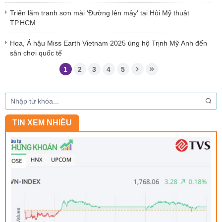
Triển lãm tranh sơn mài 'Đường lên mây' tại Hội Mỹ thuật
TP.HCM
Hoa, Á hậu Miss Earth Vietnam 2025 ủng hộ Trịnh Mỹ Anh đến
sân chơi quốc tế
1
2
3
4
5
TIN XEM NHIỀU