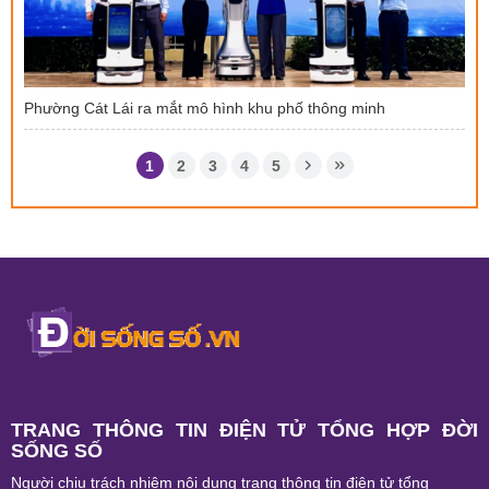
Phường Cát Lái ra mắt mô hình khu phố thông minh
1
2
3
4
5
TRANG THÔNG TIN ĐIỆN TỬ TỔNG HỢP ĐỜI
SỐNG SỐ
Người chịu trách nhiệm nội dung trang thông tin điện tử tổng