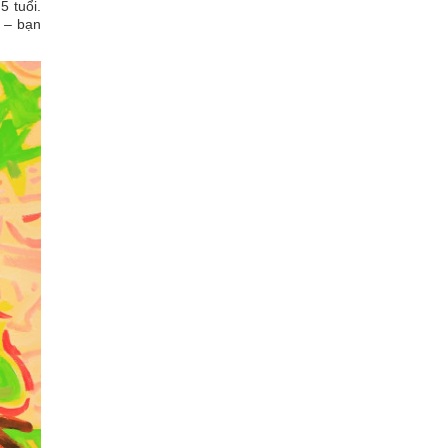
5 tuổi.
 – bạn