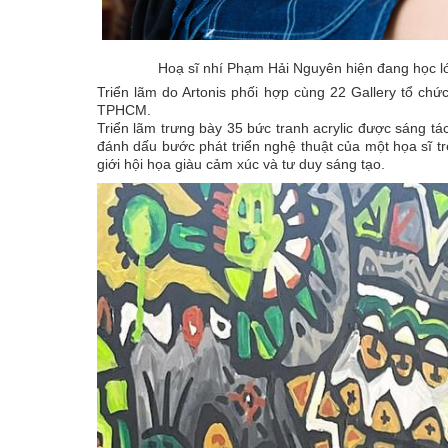
Hoạ sĩ nhí Phạm Hải Nguyên hiện đang học 
Triển lãm do Artonis phối hợp cùng 22 Gallery tổ c
TPHCM.
Triển lãm trưng bày 35 bức tranh acrylic được sáng tá
đánh dấu bước phát triển nghệ thuật của một họa sĩ trẻ
giới hội họa giàu cảm xúc và tư duy sáng tạo.