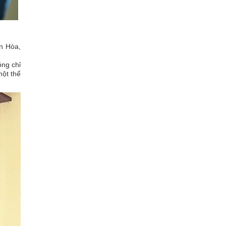
n Hòa,
ông chỉ
một thế