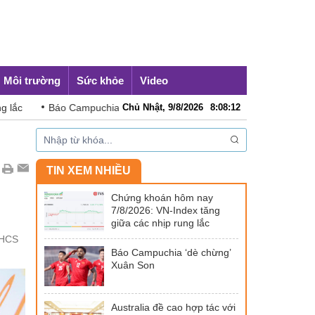
Môi trường
Sức khỏe
Video
puchia ‘dè chừng’ Xuân Son
Chủ Nhật, 9/8/2026
Australia đề cao hợp tác với Việt N
8
:
08
:
15
TIN XEM NHIỀU
Chứng khoán hôm nay
7/8/2026: VN-Index tăng
giữa các nhịp rung lắc
THCS
Báo Campuchia ‘dè chừng’
Xuân Son
Australia đề cao hợp tác với