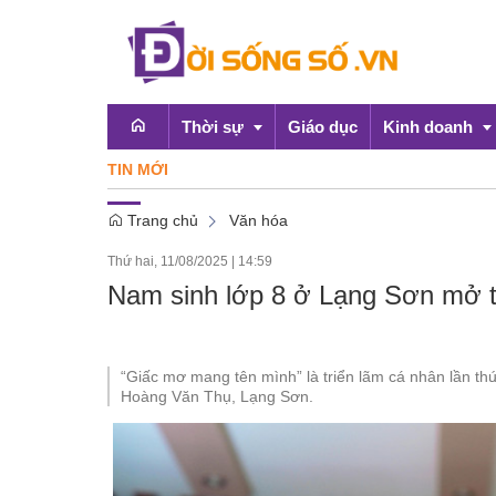
Thời sự
Giáo dục
Kinh doanh
TIN MỚI
Chứng khoán h
Trang chủ
Văn hóa
Emagazine
OCOP
Thứ hai, 11/08/2025
|
14:59
Chính sách
Nam sinh lớp 8 ở Lạng Sơn mở t
Doanh nghiệp
“Giấc mơ mang tên mình” là triển lãm cá nhân lần th
Hoàng Văn Thụ, Lạng Sơn.