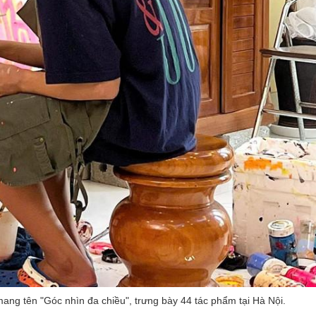
ng tên "Góc nhìn đa chiều", trưng bày 44 tác phẩm tại Hà Nội.