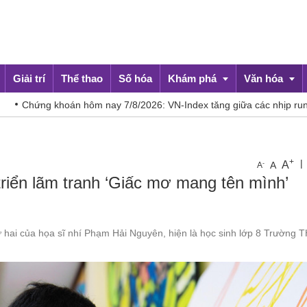
Giải trí
Thể thao
Số hóa
Khám phá
Văn hóa
ôm nay 7/8/2026: VN-Index tăng giữa các nhịp rung lắc
Báo Cam
Du lịch
Đời sống
+
|
A
-
A
A
riển lãm tranh ‘Giấc mơ mang tên mình’
ứ hai của họa sĩ nhí Phạm Hải Nguyên, hiện là học sinh lớp 8 Trường 