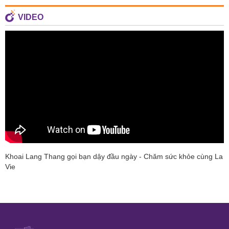
VIDEO
Khoai Lang Thang gọi bạn dậy đầu ngày - Chăm sức khỏe cùng La
Vie