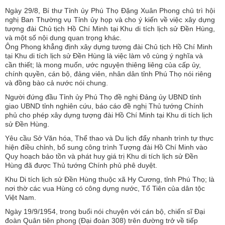
Ngày 29/8, Bí thư Tỉnh ủy Phú Thọ Đặng Xuân Phong chủ trì hội
nghị Ban Thường vụ Tỉnh ủy họp và cho ý kiến về việc xây dựng
tượng đài Chủ tịch Hồ Chí Minh tại Khu di tích lịch sử Đền Hùng,
và một số nội dung quan trọng khác.
Ông Phong khẳng định xây dựng tượng đài Chủ tịch Hồ Chí Minh
tại Khu di tích lịch sử Đền Hùng là việc làm vô cùng ý nghĩa và
cần thiết; là mong muốn, ước nguyện thiêng liêng của cấp ủy,
chính quyền, cán bộ, đảng viên, nhân dân tỉnh Phú Thọ nói riêng
và đồng bào cả nước nói chung.
Người đứng đầu Tỉnh ủy Phú Thọ đề nghị Đảng ủy UBND tỉnh
giao UBND tỉnh nghiên cứu, báo cáo đề nghị Thủ tướng Chính
phủ cho phép xây dựng tượng đài Hồ Chí Minh tại Khu di tích lịch
sử Đền Hùng.
Yêu cầu Sở Văn hóa, Thể thao và Du lịch đẩy nhanh trình tự thực
hiện điều chỉnh, bổ sung công trình Tượng đài Hồ Chí Minh vào
Quy hoạch bảo tồn và phát huy giá trị Khu di tích lịch sử Đền
Hùng đã được Thủ tướng Chính phủ phê duyệt.
Khu Di tích lịch sử Đền Hùng thuộc xã Hy Cương, tỉnh Phú Thọ; là
nơi thờ các vua Hùng có công dựng nước, Tổ Tiên của dân tộc
Việt Nam.
Ngày 19/9/1954, trong buổi nói chuyện với cán bộ, chiến sĩ Đại
đoàn Quân tiên phong (Đại đoàn 308) trên đường trở về tiếp