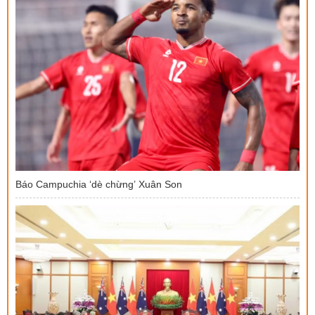
Báo Campuchia ‘dè chừng’ Xuân Son