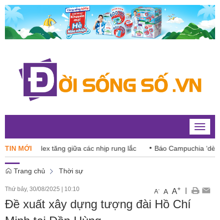
Toggle
naviga
 VN-Index tăng giữa các nhịp rung lắc
TIN MỚI
Báo Campuchia ‘dè chừn
Trang chủ
Thời sự
Thứ bảy, 30/08/2025
|
10:10
+
|
A
-
A
A
Đề xuất xây dựng tượng đài Hồ Chí