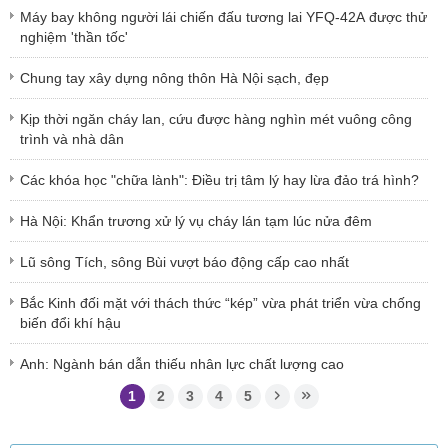
Máy bay không người lái chiến đấu tương lai YFQ-42A được thử
nghiệm 'thần tốc'
Chung tay xây dựng nông thôn Hà Nội sạch, đẹp
Kịp thời ngăn cháy lan, cứu được hàng nghìn mét vuông công
trình và nhà dân
Các khóa học "chữa lành": Điều trị tâm lý hay lừa đảo trá hình?
Hà Nội: Khẩn trương xử lý vụ cháy lán tạm lúc nửa đêm
Lũ sông Tích, sông Bùi vượt báo động cấp cao nhất
Bắc Kinh đối mặt với thách thức “kép” vừa phát triển vừa chống
biến đổi khí hậu
Anh: Ngành bán dẫn thiếu nhân lực chất lượng cao
1
2
3
4
5