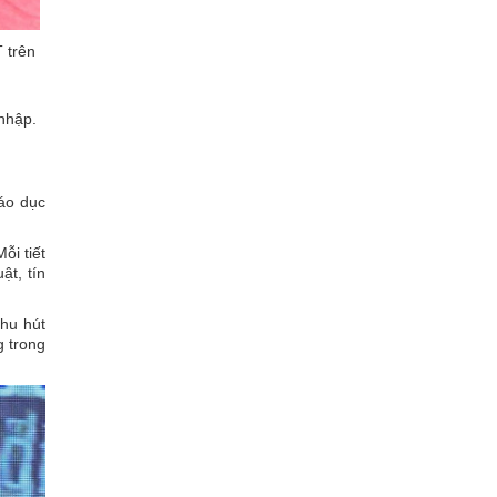
 trên
 nhập.
iáo dục
ỗi tiết
ật, tín
thu hút
g trong