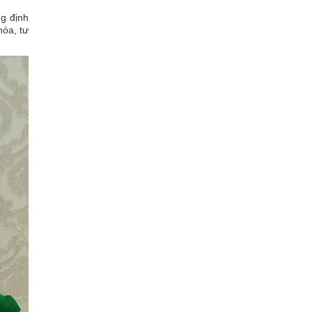
ng định
hóa, tư