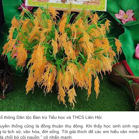
ổ thông Dân tộc Bán trú Tiểu học và THCS Liên Hội.
ruyền thống cũng là đồng thuận thụ động. Khi thấy học sinh sính ngo
 từ lịch sử, văn hóa, đời sống. Tôi giải thích để các em hiểu văn min
là chối bỏ cội nguồn.” cô nhấn mạnh.