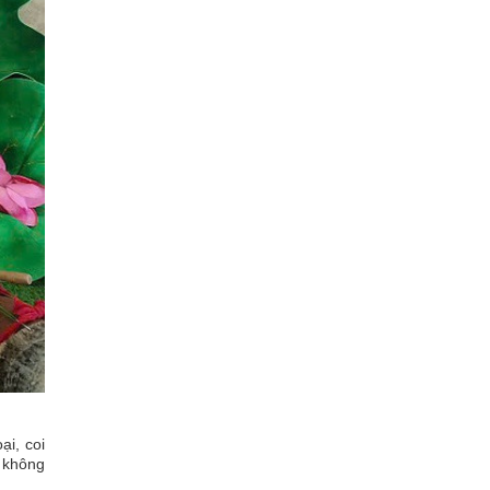
ại, coi
h không