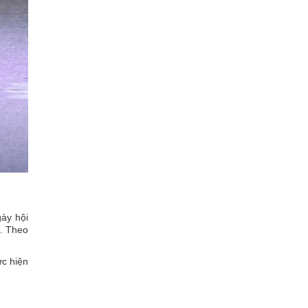
ày hội
i. Theo
ực hiện