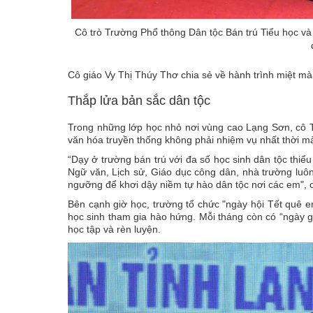
Cô trò Trường Phổ thông Dân tộc Bán trú Tiểu học v
Cô giáo Vy Thị Thúy Thơ chia sẻ về hành trình miệt mài 
Thắp lửa bản sắc dân tộc
Trong những lớp học nhỏ nơi vùng cao Lạng Sơn, cô Th
văn hóa truyền thống không phải nhiệm vụ nhất thời mà
“Dạy ở trường bán trú với đa số học sinh dân tộc thiểu 
Ngữ văn, Lịch sử, Giáo dục công dân, nhà trường luôn 
ngưỡng để khơi dậy niềm tự hào dân tộc nơi các em", 
Bên cạnh giờ học, trường tổ chức "ngày hội Tết quê em
học sinh tham gia hào hứng. Mỗi tháng còn có “ngày gi
học tập và rèn luyện.