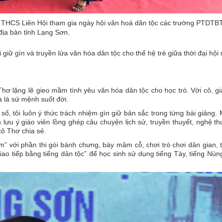
à THCS Liên Hội tham gia ngày hội văn hoá dân tộc các trường PTDTBT
địa bàn tỉnh Lạng Sơn.
giữ gìn và truyền lửa văn hóa dân tộc cho thế hệ trẻ giữa thời đại hội
ơ lặng lẽ gieo mầm tình yêu văn hóa dân tộc cho học trò. Với cô, g
 là sứ mệnh suốt đời.
số, tôi luôn ý thức trách nhiệm gìn giữ bản sắc trong từng bài giảng. M
lưu ý giáo viên lồng ghép câu chuyện lịch sử, truyền thuyết, nghệ thu
cô Thơ chia sẻ.
” với phần thi gói bánh chưng, bày mâm cỗ, chơi trò chơi dân gian, 
ao tiếp bằng tiếng dân tộc” để học sinh sử dụng tiếng Tày, tiếng Nùn