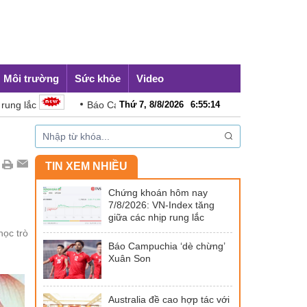
Môi trường
Sức khỏe
Video
Báo Campuchia ‘dè chừng’ Xuân Son
Thứ 7, 8/8/2026
6
:
55
:
16
Australia đề cao 
TIN XEM NHIỀU
Chứng khoán hôm nay
7/8/2026: VN-Index tăng
giữa các nhịp rung lắc
học trò
Báo Campuchia ‘dè chừng’
Xuân Son
Australia đề cao hợp tác với