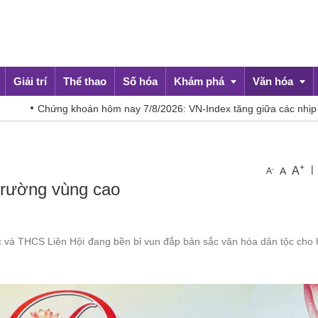
Giải trí
Thể thao
Số hóa
Khám phá
Văn hóa
hoán hôm nay 7/8/2026: VN-Index tăng giữa các nhịp rung lắc
Du lịch
Đời sống
+
|
A
-
A
A
trường vùng cao
c và THCS Liên Hội đang bền bỉ vun đắp bản sắc văn hóa dân tộc cho 