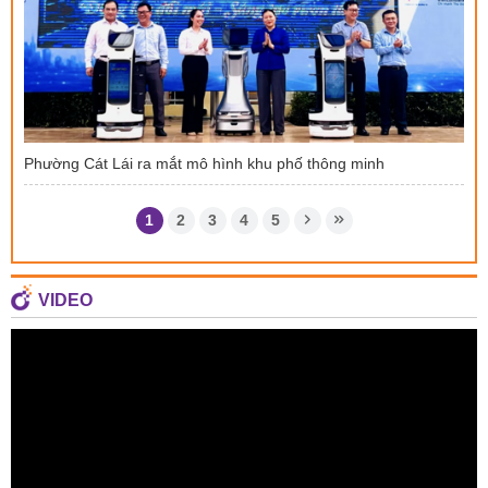
Phường Cát Lái ra mắt mô hình khu phố thông minh
1
2
3
4
5
VIDEO