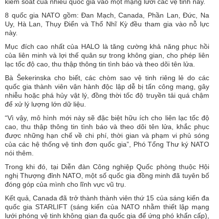
kiểm soát của nhiều quốc gia vào một mạng lưới các vệ tinh này.
8 quốc gia NATO gồm: Đan Mạch, Canada, Phần Lan, Đức, Na
Uy, Hà Lan, Thụy Điển và Thổ Nhĩ Kỳ đều tham gia vào nỗ lực
này.
Mục đích cao nhất của HALO là tăng cường khả năng phục hồi
của liên minh và lợi thế quân sự trong không gian, cho phép liên
lạc tốc độ cao, thu thập thông tin tình báo và theo dõi tên lửa.
Bà Šekerinska cho biết, các chòm sao vệ tinh riêng lẻ do các
quốc gia thành viên vận hành độc lập dễ bị tấn công mạng, gây
nhiễu hoặc phá hủy vật lý, đồng thời tốc độ truyền tải quá chậm
để xử lý lượng lớn dữ liệu.
“Vì vậy, mô hình mới này sẽ đặc biệt hữu ích cho liên lạc tốc độ
cao, thu thập thông tin tình báo và theo dõi tên lửa, khắc phục
được những hạn chế về chi phí, thời gian và phạm vi phủ sóng
của các hệ thống vệ tinh đơn quốc gia”, Phó Tổng Thư ký NATO
nói thêm.
Trong khi đó, tại Diễn đàn Công nghiệp Quốc phòng thuộc Hội
nghị Thượng đỉnh NATO, một số quốc gia đồng minh đã tuyên bố
đóng góp của mình cho lĩnh vực vũ trụ.
Kết quả, Canada đã trở thành thành viên thứ 15 của sáng kiến ​​đa
quốc gia STARLIFT (sáng kiến của NATO nhằm thiết lập mạng
lưới phóng vệ tinh không gian đa quốc gia để ứng phó khẩn cấp),