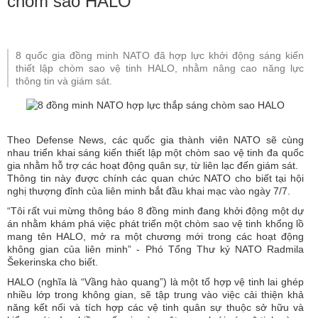
chòm sao HALO
8 quốc gia đồng minh NATO đã hợp lực khởi động sáng kiến
thiết lập chòm sao vệ tinh HALO, nhằm nâng cao năng lực
thông tin và giám sát.
Theo Defense News, các quốc gia thành viên NATO sẽ cùng
nhau triển khai sáng kiến thiết lập một chòm sao vệ tinh đa quốc
gia nhằm hỗ trợ các hoạt động quân sự, từ liên lạc đến giám sát.
Thông tin này được chính các quan chức NATO cho biết tại hội
nghị thượng đỉnh của liên minh bắt đầu khai mạc vào ngày 7/7.
“Tôi rất vui mừng thông báo 8 đồng minh đang khởi động một dự
án nhằm khám phá việc phát triển một chòm sao vệ tinh khổng lồ
mang tên HALO, mở ra một chương mới trong các hoạt động
không gian của liên minh” - Phó Tổng Thư ký NATO Radmila
Šekerinska cho biết.
HALO (nghĩa là “Vầng hào quang”) là một tổ hợp vệ tinh lai ghép
nhiều lớp trong không gian, sẽ tập trung vào việc cải thiện khả
năng kết nối và tích hợp các vệ tinh quân sự thuộc sở hữu và