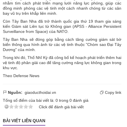
nhằm tìm cách phát triển mạng lưới năng lực phóng, giúp các
đồng minh phóng các vệ tinh một cách nhanh chóng từ các sân
bay vũ trụ trên khắp liên minh.
Còn Tây Ban Nha đã trở thành quốc gia thứ 19 tham gia sáng
kiến ​​Giám sát Liên tục từ Không gian (APSS - Alliance Persistent
Surveillance from Space) của NATO.
Tây Ban Nha sẽ đóng góp bằng cách tăng cường giám sát bờ
biển thông qua hình ảnh từ các vệ tinh thuộc "Chòm sao Đại Tây
Dương" của mình.
Trong khi đó, Thổ Nhĩ Kỳ đã công bố kế hoạch phát triển thêm hai
vệ tinh độ phân giải cao để tăng cường năng lực không gian trong
khu vực.
Theo Defense News
Nguồn:
giaoducthoidai.vn
Copy link
Tổng số điểm của bài viết là:
0
trong
0
đánh giá
Click để đánh giá bài viết
BÀI VIẾT LIÊN QUAN