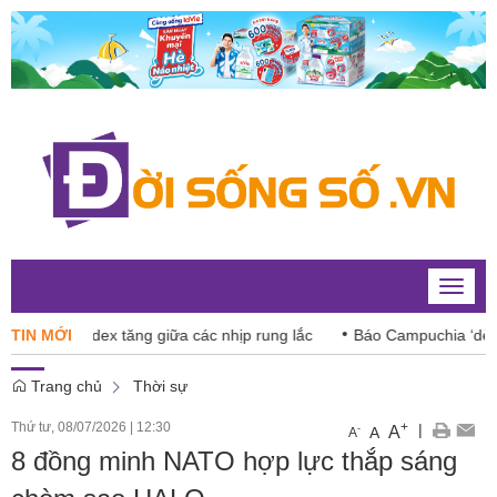
Toggle
naviga
 VN-Index tăng giữa các nhịp rung lắc
TIN MỚI
Báo Campuchia ‘dè chừn
Trang chủ
Thời sự
Thứ tư, 08/07/2026
|
12:30
+
|
A
-
A
A
8 đồng minh NATO hợp lực thắp sáng