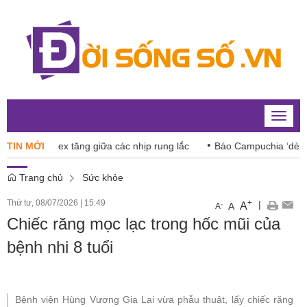
Toggle
naviga
 VN-Index tăng giữa các nhịp rung lắc
TIN MỚI
Báo Campuchia ‘dè chừng
Trang chủ
Sức khỏe
Thứ tư, 08/07/2026
|
15:49
+
|
A
-
A
A
Chiếc răng mọc lạc trong hốc mũi của
bệnh nhi 8 tuổi
Bệnh viện Hùng Vương Gia Lai vừa phẫu thuật, lấy chiếc răng