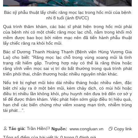
Bác sỹ phẫu thuật lấy chiếc răng mọc lạc trong hốc mũi của bệnh
nhi 8 tuổi (ảnh ĐVCC)
Quá trình thăm khám, các bác sĩ phát hiện trong hốc mũi phải
của bệnh nhi có một chiếc răng mọc lạc chỗ, nằm trong khối mô
mềm được bao bọc bởi niêm mạc nên đã tiến hành phẫu thuật
lấy chiếc răng ra khỏi hốc mũi.
Bác sĩ Dương Thanh Hoàng Thạnh (Bệnh viện Hùng Vương Gia
Lai) cho biết: "Răng mọc lạc chỗ trong vùng xoang mũi là tình
trạng rất hiếm gặp. Trường hợp này có thể là răng thừa hoặc
răng vĩnh viễn mọc sai vị trí do bất thường trong quá trình phát
triển phôi thai, chấn thương hoặc nhiều nguyên nhân khác.
Nếu trẻ bị nghẹt mũi kéo dài nhiều tháng hoặc nhiều năm, đặc
biệt chỉ xảy ra ở một bên mũi, kèm chảy dịch, có mùi hôi hoặc
điều trị nhiều lần không khỏi, phụ huynh nên đưa trẻ đến cơ sở y
tế để được thăm khám. Việc phát hiện sớm giúp điều trị hiệu quả,
hạn chế các biến chứng như viêm xoang mạn tính, nhiễm trùng
tái phát…”.
Tác giả:
Trần Hiền
Nguồn:
www.congluan.vn
Copy link
Tổng số điểm của bài viết là:
0
trong
0
đánh giá