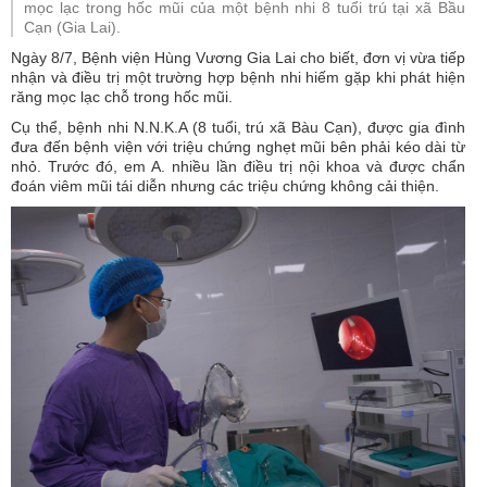
mọc lạc trong hốc mũi của một bệnh nhi 8 tuổi trú tại xã Bầu
Cạn (Gia Lai).
Ngày 8/7, Bệnh viện Hùng Vương Gia Lai cho biết, đơn vị vừa tiếp
nhận và điều trị một trường hợp bệnh nhi hiếm gặp khi phát hiện
răng mọc lạc chỗ trong hốc mũi.
Cụ thể, bệnh nhi N.N.K.A (8 tuổi, trú xã Bàu Cạn), được gia đình
đưa đến bệnh viện với triệu chứng nghẹt mũi bên phải kéo dài từ
nhỏ. Trước đó, em A. nhiều lần điều trị nội khoa và được chẩn
đoán viêm mũi tái diễn nhưng các triệu chứng không cải thiện.