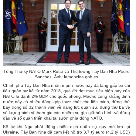
Tổng Thư ký NATO Mark Rutte và Thủ tướng Tây Ban Nha Pedro
Sanchez. Ảnh: lamoncloa.gob.es
Chính phủ Tây Ban Nha nhấn mạnh nước này đã tăng gấp ba chi
tiêu quân sự kể từ năm 2018, qua đó đạt mục tiêu hiện nay của
NATO là dành 2% GDP cho quốc phòng. Madrid cũng khẳng định
nước này có nhiều đóng góp thực chất cho liên minh, đứng thứ
bảy trong số 32 thành viên về năng lực quân sự, đứng thứ ba về
số lượng binh sĩ tham gia các nhiệm vụ gìn giữ hòa bình và đứng
đầu về số quân triển khai tại sườn phía đông NATO.
Kể từ khi Nga phát động chiến dịch quân sự quy mô lớn tại
Ukraine, Tây Ban Nha đã cam kết hỗ trợ 3,7 tỷ euro (4,2 tỷ USD)