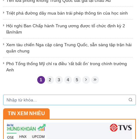
Tên lửa phòng không Trung Quốc đắt giá tại châu Âu
Triệt phá đường dây mua bán trái phép thông tin của học sinh
Hội nghị Ban Chấp hành Trung ương được tổ chức định kỳ 2
lần/năm
Xem tàu chiến Nga cập cảng Trung Quốc, sẵn sàng tập trận hải
quân chung
Phó Tổng thống Mỹ chỉ ra điều ‘rất bất ổn’ trong chính trường
Anh
1
2
3
4
5
TIN XEM NHIỀU