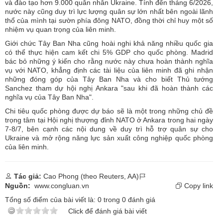
và đào tạo hơn 9.000 quân nhân Ukraine. Tính đến tháng 6/2026,
nước này cũng duy trì lực lượng quân sự lớn nhất bên ngoài lãnh
thổ của mình tại sườn phía đông NATO, đồng thời chỉ huy một số
nhiệm vụ quan trọng của liên minh.
Giới chức Tây Ban Nha cũng hoài nghi khả năng nhiều quốc gia
có thể thực hiện cam kết chi 5% GDP cho quốc phòng. Madrid
bác bỏ những ý kiến cho rằng nước này chưa hoàn thành nghĩa
vụ với NATO, khẳng định các tài liệu của liên minh đã ghi nhận
những đóng góp của Tây Ban Nha và cho biết Thủ tướng
Sanchez tham dự hội nghị Ankara "sau khi đã hoàn thành các
nghĩa vụ của Tây Ban Nha".
Chi tiêu quốc phòng được dự báo sẽ là một trong những chủ đề
trọng tâm tại Hội nghị thượng đỉnh NATO ở Ankara trong hai ngày
7-8/7, bên cạnh các nội dung về duy trì hỗ trợ quân sự cho
Ukraine và mở rộng năng lực sản xuất công nghiệp quốc phòng
của liên minh.
Tác giả:
Cao Phong (theo Reuters, AA)
Nguồn:
www.congluan.vn
Copy link
Tổng số điểm của bài viết là:
0
trong
0
đánh giá
Click để đánh giá bài viết