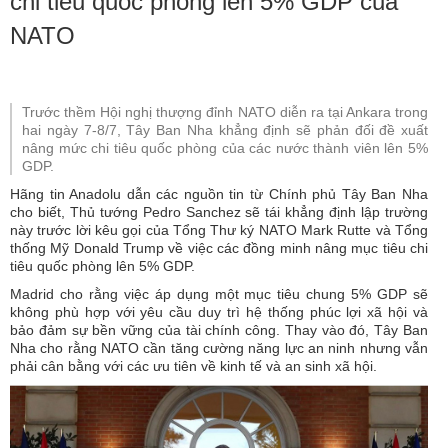
chi tiêu quốc phòng lên 5% GDP của
NATO
Trước thềm Hội nghị thượng đỉnh NATO diễn ra tại Ankara trong
hai ngày 7-8/7, Tây Ban Nha khẳng định sẽ phản đối đề xuất
nâng mức chi tiêu quốc phòng của các nước thành viên lên 5%
GDP.
Hãng tin Anadolu dẫn các nguồn tin từ Chính phủ Tây Ban Nha
cho biết, Thủ tướng Pedro Sanchez sẽ tái khẳng định lập trường
này trước lời kêu gọi của Tổng Thư ký NATO Mark Rutte và Tổng
thống Mỹ Donald Trump về việc các đồng minh nâng mục tiêu chi
tiêu quốc phòng lên 5% GDP.
Madrid cho rằng việc áp dụng một mục tiêu chung 5% GDP sẽ
không phù hợp với yêu cầu duy trì hệ thống phúc lợi xã hội và
bảo đảm sự bền vững của tài chính công. Thay vào đó, Tây Ban
Nha cho rằng NATO cần tăng cường năng lực an ninh nhưng vẫn
phải cân bằng với các ưu tiên về kinh tế và an sinh xã hội.