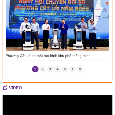
Phường Cát Lái ra mắt mô hình khu phố thông minh
1
2
3
4
5
VIDEO