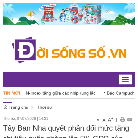
Toggle
naviga
026: VN-Index tăng giữa các nhịp rung lắc
TIN MỚI
Báo Campuchia ‘dè c
Trang chủ
Thời sự
Thứ ba, 07/07/2026
|
14:31
+
|
A
-
A
A
Tây Ban Nha quyết phản đối mức tăng