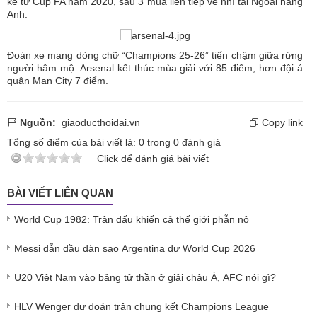
kể từ Cup FA năm 2020, sau 3 mùa liên tiếp về nhì tại Ngoại hạng
Anh.
Đoàn xe mang dòng chữ “Champions 25-26” tiến chậm giữa rừng
người hâm mộ. Arsenal kết thúc mùa giải với 85 điểm, hơn đội á
quân Man City 7 điểm.
Nguồn:
giaoducthoidai.vn
Copy link
Tổng số điểm của bài viết là:
0
trong
0
đánh giá
Click để đánh giá bài viết
BÀI VIẾT LIÊN QUAN
World Cup 1982: Trận đấu khiến cả thế giới phẫn nộ
Messi dẫn đầu dàn sao Argentina dự World Cup 2026
U20 Việt Nam vào bảng tử thần ở giải châu Á, AFC nói gì?
HLV Wenger dự đoán trận chung kết Champions League