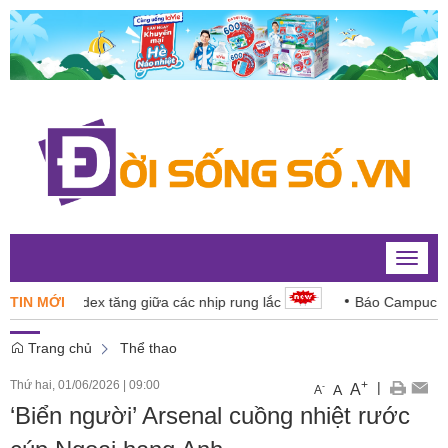
Toggle
naviga
: VN-Index tăng giữa các nhịp rung lắc
TIN MỚI
Báo Campuchia ‘d
Trang chủ
Thể thao
Thứ hai, 01/06/2026
|
09:00
+
|
A
-
A
A
‘Biển người’ Arsenal cuồng nhiệt rước