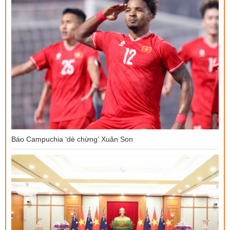
Báo Campuchia ‘dè chừng’ Xuân Son