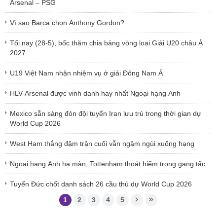
Arsenal – PSG
Vì sao Barca chọn Anthony Gordon?
Tối nay (28-5), bốc thăm chia bảng vòng loại Giải U20 châu Á
2027
U19 Việt Nam nhận nhiệm vụ ở giải Đông Nam Á
HLV Arsenal được vinh danh hay nhất Ngoại hạng Anh
Mexico sẵn sàng đón đội tuyển Iran lưu trú trong thời gian dự
World Cup 2026
West Ham thắng đậm trận cuối vẫn ngậm ngùi xuống hạng
Ngoại hạng Anh hạ màn, Tottenham thoát hiểm trong gang tấc
Tuyển Đức chốt danh sách 26 cầu thủ dự World Cup 2026
1
2
3
4
5