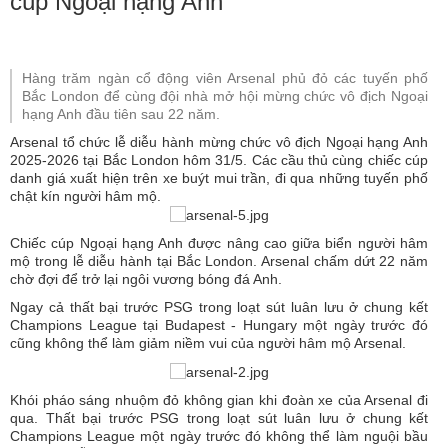
cúp Ngoại hạng Anh
Hàng trăm ngàn cổ động viên Arsenal phủ đỏ các tuyến phố
Bắc London để cùng đội nhà mở hội mừng chức vô địch Ngoại
hạng Anh đầu tiên sau 22 năm.
Arsenal tổ chức lễ diễu hành mừng chức vô địch Ngoại hạng Anh
2025-2026 tại Bắc London hôm 31/5. Các cầu thủ cùng chiếc cúp
danh giá xuất hiện trên xe buýt mui trần, đi qua những tuyến phố
chật kín người hâm mộ.
Chiếc cúp Ngoại hạng Anh được nâng cao giữa biển người hâm
mộ trong lễ diễu hành tại Bắc London. Arsenal chấm dứt 22 năm
chờ đợi để trở lại ngôi vương bóng đá Anh.
Ngay cả thất bại trước PSG trong loạt sút luân lưu ở chung kết
Champions League tại Budapest - Hungary một ngày trước đó
cũng không thể làm giảm niềm vui của người hâm mộ Arsenal.
Khói pháo sáng nhuộm đỏ không gian khi đoàn xe của Arsenal đi
qua. Thất bại trước PSG trong loạt sút luân lưu ở chung kết
Champions League một ngày trước đó không thể làm nguội bầu