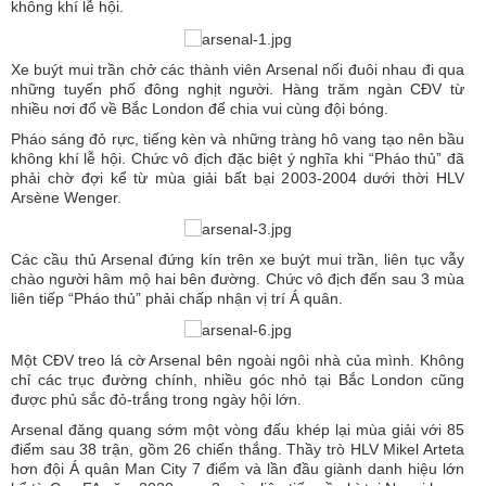
không khí lễ hội.
Xe buýt mui trần chở các thành viên Arsenal nối đuôi nhau đi qua
những tuyến phố đông nghịt người. Hàng trăm ngàn CĐV từ
nhiều nơi đổ về Bắc London để chia vui cùng đội bóng.
Pháo sáng đỏ rực, tiếng kèn và những tràng hô vang tạo nên bầu
không khí lễ hội. Chức vô địch đặc biệt ý nghĩa khi “Pháo thủ” đã
phải chờ đợi kể từ mùa giải bất bại 2003-2004 dưới thời HLV
Arsène Wenger.
Các cầu thủ Arsenal đứng kín trên xe buýt mui trần, liên tục vẫy
chào người hâm mộ hai bên đường. Chức vô địch đến sau 3 mùa
liên tiếp “Pháo thủ” phải chấp nhận vị trí Á quân.
Một CĐV treo lá cờ Arsenal bên ngoài ngôi nhà của mình. Không
chỉ các trục đường chính, nhiều góc nhỏ tại Bắc London cũng
được phủ sắc đỏ-trắng trong ngày hội lớn.
Arsenal đăng quang sớm một vòng đấu khép lại mùa giải với 85
điểm sau 38 trận, gồm 26 chiến thắng. Thầy trò HLV Mikel Arteta
hơn đội Á quân Man City 7 điểm và lần đầu giành danh hiệu lớn