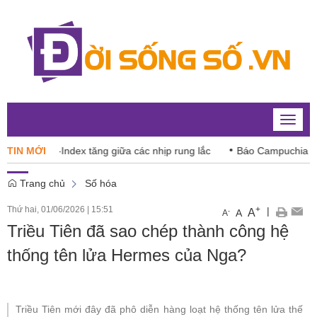
Toggle
naviga
26: VN-Index tăng giữa các nhịp rung lắc
TIN MỚI
Báo Campuchia ‘dè c
Trang chủ
Số hóa
Thứ hai, 01/06/2026
|
15:51
+
|
A
-
A
A
Triều Tiên đã sao chép thành công hệ
thống tên lửa Hermes của Nga?
Triều Tiên mới đây đã phô diễn hàng loạt hệ thống tên lửa thế