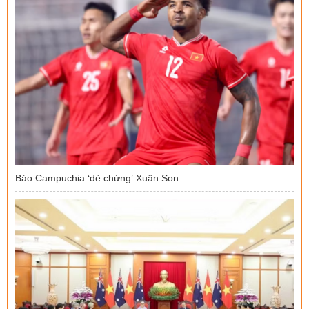
Báo Campuchia ‘dè chừng’ Xuân Son