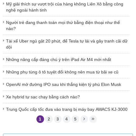
Mỹ giải thích sự vượt trội của hàng không Liên Xô bằng công
nghệ ngoài hành tinh
Người trẻ đang thanh toán mọi thứ bằng điện thoại như thế
nào?
Tài xế Uber ngủ gật 20 phút, để Tesla tự lái và gây tranh cãi dữ
dội
Những nâng cấp đáng chú ý trên iPad Air M4 mới nhất
Những phụ tùng ô tô tuyệt đối không nên mua từ bãi xe cũ
OpenAI mở đường IPO sau khi thắng kiện tỷ phú Elon Musk
Xe hybrid tự sạc chạy bằng cách nào?
Trung Quốc cấp tốc đưa vào trang bị máy bay AWACS KJ-3000
1
2
3
4
5