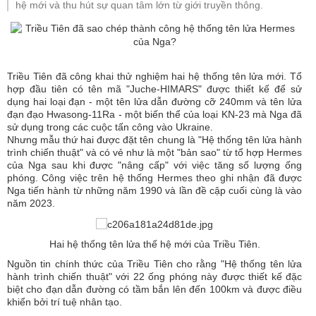
hệ mới và thu hút sự quan tâm lớn từ giới truyền thông.
Triều Tiên đã công khai thử nghiệm hai hệ thống tên lửa mới. Tổ
hợp đầu tiên có tên mã "Juche-HIMARS" được thiết kế để sử
dụng hai loại đạn - một tên lửa dẫn đường cỡ 240mm và tên lửa
đạn đạo Hwasong-11Ra - một biến thể của loại KN-23 mà Nga đã
sử dụng trong các cuộc tấn công vào Ukraine.
Nhưng mẫu thứ hai được đặt tên chung là "Hệ thống tên lửa hành
trình chiến thuật" và có vẻ như là một "bản sao" từ tổ hợp Hermes
của Nga sau khi được "nâng cấp" với việc tăng số lượng ống
phóng. Công việc trên hệ thống Hermes theo ghi nhận đã được
Nga tiến hành từ những năm 1990 và lần đề cập cuối cùng là vào
năm 2023.
Hai hệ thống tên lửa thế hệ mới của Triều Tiên.
Nguồn tin chính thức của Triều Tiên cho rằng "Hệ thống tên lửa
hành trình chiến thuật" với 22 ống phóng này được thiết kế đặc
biệt cho đạn dẫn đường có tầm bắn lên đến 100km và được điều
khiển bởi trí tuệ nhân tạo.