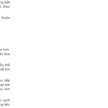
ng biết
ó, theo
 thuộc
xa hơn,
 Nó dựa
iều thế
kết bởi
ực tiếp
tạo bài
học mới
ải cạnh
ng tiêu