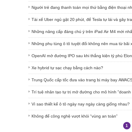
Người trẻ đang thanh toán mọi thứ bằng điện thoại n
Tài xế Uber ngủ gật 20 phút, để Tesla tự lái và gây tr
Những nâng cấp đáng chú ý trên iPad Air M4 mới nhấ
Những phụ tùng ô tô tuyệt đối không nên mua từ bãi 
OpenAI mở đường IPO sau khi thắng kiện tỷ phú Elo
Xe hybrid tự sạc chạy bằng cách nào?
Trung Quốc cấp tốc đưa vào trang bị máy bay AWAC
Trí tuệ nhân tạo tự trị mở đường cho mô hình "doanh
Vì sao thiết kế ô tô ngày nay ngày càng giống nhau?
Không để công nghệ vượt khỏi “vùng an toàn”
1