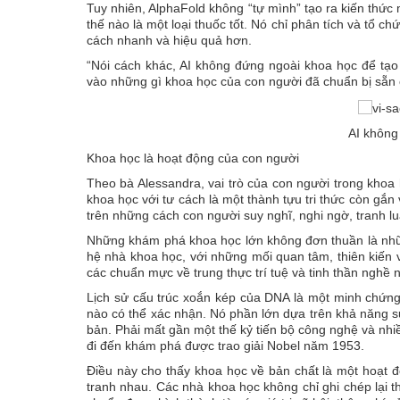
Tuy nhiên, AlphaFold không “tự mình” tạo ra kiến thức 
thế nào là một loại thuốc tốt. Nó chỉ phân tích và tổ c
cách nhanh và hiệu quả hơn.
“Nói cách khác, AI không đứng ngoài khoa học để tạ
vào những gì khoa học của con người đã chuẩn bị sẵn
AI không
Khoa học là hoạt động của con người
Theo bà Alessandra, vai trò của con người trong khoa 
khoa học với tư cách là một thành tựu tri thức còn gắn
trên những cách con người suy nghĩ, nghi ngờ, tranh lu
Những khám phá khoa học lớn không đơn thuần là nhữn
hệ nhà khoa học, với những mối quan tâm, thiên kiến 
các chuẩn mực về trung thực trí tuệ và tinh thần nghề 
Lịch sử cấu trúc xoắn kép của DNA là một minh chứng.
nào có thể xác nhận. Nó phần lớn dựa trên khả năng 
bản. Phải mất gần một thế kỷ tiến bộ công nghệ và nhi
đi đến khám phá được trao giải Nobel năm 1953.
Điều này cho thấy khoa học về bản chất là một hoạt đ
tranh nhau. Các nhà khoa học không chỉ ghi chép lại th