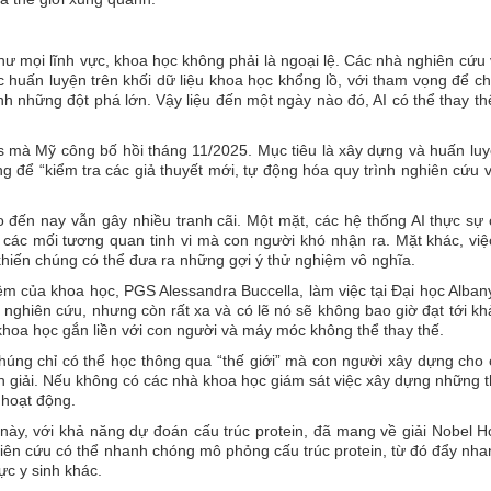
như mọi lĩnh vực, khoa học không phải là ngoại lệ. Các nhà nghiên cứu 
huấn luyện trên khối dữ liệu khoa học khổng lồ, với tham vọng để c
nh những đột phá lớn. Vậy liệu đến một ngày nào đó, AI có thể thay t
 mà Mỹ công bố hồi tháng 11/2025. Mục tiêu là xây dựng và huấn lu
ng để “kiểm tra các giả thuyết mới, tự động hóa quy trình nghiên cứu 
 đến nay vẫn gây nhiều tranh cãi. Một mặt, các hệ thống AI thực sự
 các mối tương quan tinh vi mà con người khó nhận ra. Mặt khác, việ
khiến chúng có thể đưa ra những gợi ý thử nghiệm vô nghĩa.
iệm của khoa học, PGS Alessandra Buccella, làm việc tại Đại học Alban
h nghiên cứu, nhưng còn rất xa và có lẽ nó sẽ không bao giờ đạt tới k
khoa học gắn liền với con người và máy móc không thể thay thế.
Chúng chỉ có thể học thông qua “thế giới” mà con người xây dựng cho
ễn giải. Nếu không có các nhà khoa học giám sát việc xây dựng những t
 hoạt động.
 này, với khả năng dự đoán cấu trúc protein, đã mang về giải Nobel 
iên cứu có thể nhanh chóng mô phỏng cấu trúc protein, từ đó đẩy nh
vực y sinh khác.