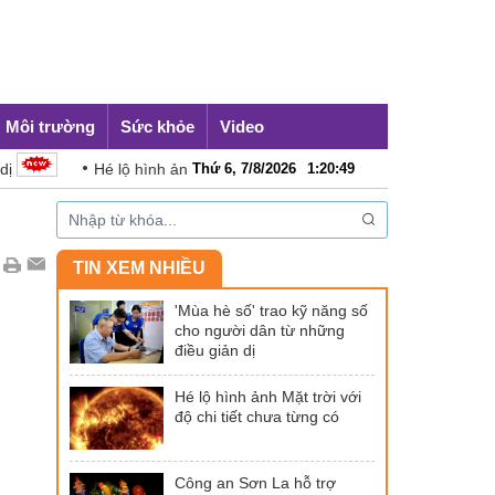
Môi trường
Sức khỏe
Video
Hé lộ hình ảnh Mặt trời với độ chi tiết chưa từng có
Thứ 6, 7/8/2026
1
:
20
:
50
TIN XEM NHIỀU
'Mùa hè số' trao kỹ năng số
cho người dân từ những
điều giản dị
Hé lộ hình ảnh Mặt trời với
độ chi tiết chưa từng có
Công an Sơn La hỗ trợ