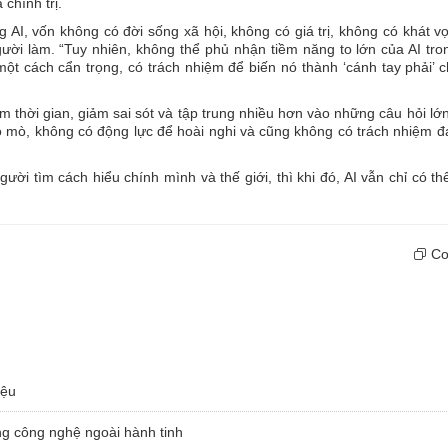
 chính trị.
 AI, vốn không có đời sống xã hội, không có giá trị, không có khát v
ười làm. “Tuy nhiên, không thể phủ nhận tiềm năng to lớn của AI tro
một cách cẩn trọng, có trách nhiệm để biến nó thành ‘cánh tay phải’ 
m thời gian, giảm sai sót và tập trung nhiều hơn vào những câu hỏi lớn
tò mò, không có động lực để hoài nghi và cũng không có trách nhiệm 
ười tìm cách hiểu chính mình và thế giới, thì khi đó, AI vẫn chỉ có t
Cop
iệu
ng công nghệ ngoài hành tinh