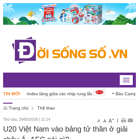
Toggle
naviga
26: VN-Index tăng giữa các nhịp rung lắc
TIN MỚI
Báo Campuchia 
Trang chủ
Thể thao
Thứ sáu, 29/05/2026
|
11:14
+
|
A
-
A
A
U20 Việt Nam vào bảng tử thần ở giải