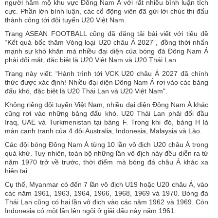
người hâm mộ khu vực Đông Nam Á với rất nhiều bình luận tích
cực. Phần lớn bình luận, các cổ động viên đã gửi lời chúc thi đấu
thành công tới đội tuyển U20 Việt Nam.
Trang ASEAN FOOTBALL cũng đã đăng tải bài viết với tiêu đề
“Kết quả bốc thăm Vòng loại U20 châu Á 2027”, đồng thời nhấn
mạnh sự khó khăn mà nhiều đại diện của bóng đá Đông Nam Á
phải đối mặt, đặc biệt là U20 Việt Nam và U20 Thái Lan.
Trang này viết: “Hành trình tới VCK U20 châu Á 2027 đã chính
thức được xác định! Nhiều đại diện Đông Nam Á rơi vào các bảng
đấu khó, đặc biệt là U20 Thái Lan và U20 Việt Nam".
Không riêng đội tuyển Việt Nam, nhiều đại diện Đông Nam Á khác
cũng rơi vào những bảng đấu khó. U20 Thái Lan phải đối đầu
Iraq, UAE và Turkmenistan tại bảng F. Trong khi đó, bảng H là
màn cạnh tranh của 4 đội Australia, Indonesia, Malaysia và Lào.
Các đội bóng Đông Nam Á từng 10 lần vô địch U20 châu Á trong
quá khứ. Tuy nhiên, toàn bộ những lần vô địch này đều diễn ra từ
năm 1970 trở về trước, thời điểm mà bóng đá châu Á khác xa
hiện tại.
Cụ thể, Myanmar có đến 7 lần vô địch U19 hoặc U20 châu Á, vào
các năm 1961, 1963, 1964, 1966, 1968, 1969 và 1970. Bóng đá
Thái Lan cũng có hai lần vô địch vào các năm 1962 và 1969. Còn
Indonesia có một lần lên ngôi ở giải đấu này năm 1961.