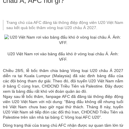
châu Á, AFC nói gì?
Trang chủ của AFC đăng tải thông điệp động viên U20 Việt Nam
sau kết quả bốc thăm vòng loại U20 châu Á 2027.
U20 Việt Nam rơi vào bảng đấu khó ở vòng loại châu Á. Ảnh:
VFF.
Chiều 28/5, lễ bốc thăm chia bảng Vòng loại U20 châu Á 2027
diễn ra tại Kuala Lumpur (Malaysia) đã xác định bảng đấu của
các đội bóng tham dự giải. Theo đó, đội tuyển U20 Việt Nam nằm
ở bảng C cùng Iran, CHDCND Triều Tiên và Palestine. Đây được
xem là bảng đấu rất khó với đoàn quân áo đỏ.
Ngay sau lễ bốc thăm, fanpage AFC đã đăng tải thông điệp động
viên U20 Việt Nam với nội dung: “Bảng đấu không dễ nhưng tuổi
trẻ Việt Nam chưa bao giờ ngại thử thách. Tháng 8 này, tuyển
U20 Việt Nam sẽ tiếp đón các đối thủ Iran, CHDCND Triều Tiên và
Palestine trên sân nhà tại bảng C Vòng loại AFC U20".
Dòng trạng thái của trang chủ AFC nhận được sự quan tâm lớn từ