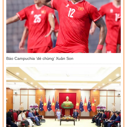
Báo Campuchia ‘dè chừng’ Xuân Son