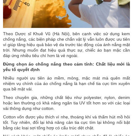
Theo Dược sĩ Khuê Vũ (Hà Nội), bên cạnh việc sử dụng kem
chống nắng, các biện pháp che chắn vật lý vẫn luôn được ưu tiên
vì giúp tăng hiệu quả bảo vệ da trước tác động của ánh nắng mặt
trời. Nhưng muốn đạt hiệu quả thực sự, chiếc áo bạn mặc cần
đáp ứng nhiều tiêu chí hơn là vẻ ngoài.
Đừng chọn áo chống nắng theo cảm tính: Chất liệu mới là
yếu tố quyết định
Nhiều người ưu tiên áo mềm, mỏng, mặc mát mà quên mất
nhiệm vụ chính của áo chống nắng là hạn chế tia cực tím xuyên
qua bề mặt vải.
Theo chuyên gia, những chất liệu như polyester, nylon, denim
hoặc len thường có khả năng ngăn tia UV tốt hơn so với các loại
vải thông dụng như cotton.
Cotton vốn được yêu thích vì nhẹ, thoáng khí và thấm hút mồ hôi
tốt. Tuy nhiên, đổi lại khả năng cản tia cực tím lại không nổi bật
bằng các loại sợi tổng hợp có cấu trúc dệt chặt.