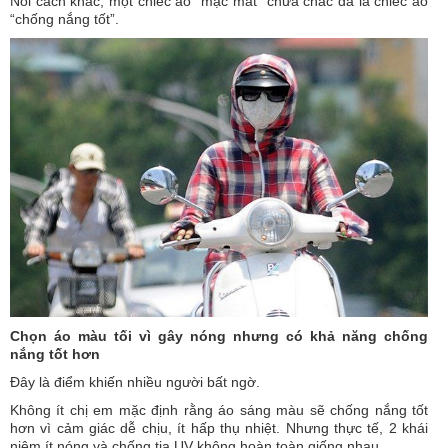
Nói cách khác, một chiếc áo “mặc mát” chưa chắc đã là chiếc áo
“chống nắng tốt”.
Chọn áo màu tối vì gây nóng nhưng có khả năng chống
nắng tốt hơn
Đây là điểm khiến nhiều người bất ngờ.
Không ít chị em mặc định rằng áo sáng màu sẽ chống nắng tốt
hơn vì cảm giác dễ chịu, ít hấp thụ nhiệt. Nhưng thực tế, 2 khái
niệm ít nóng và chống tia UV không hoàn toàn giống nhau.