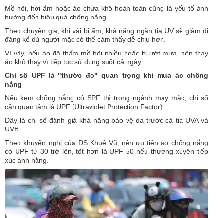
Mồ hôi, hơi ẩm hoặc áo chưa khô hoàn toàn cũng là yếu tố ảnh
hưởng đến hiệu quả chống nắng.
Theo chuyên gia, khi vải bị ẩm, khả năng ngăn tia UV sẽ giảm đi
đáng kể dù người mặc có thể cảm thấy dễ chịu hơn.
Vì vậy, nếu áo đã thấm mồ hôi nhiều hoặc bị ướt mưa, nên thay
áo khô thay vì tiếp tục sử dụng suốt cả ngày.
Chỉ số UPF là "thước đo" quan trọng khi mua áo chống
nắng
Nếu kem chống nắng có SPF thì trong ngành may mặc, chỉ số
cần quan tâm là UPF (Ultraviolet Protection Factor).
Đây là chỉ số đánh giá khả năng bảo vệ da trước cả tia UVA và
UVB.
Theo khuyến nghị của DS Khuê Vũ, nên ưu tiên áo chống nắng
có UPF từ 30 trở lên, tốt hơn là UPF 50 nếu thường xuyên tiếp
xúc ánh nắng.