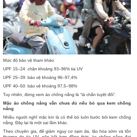
Mức độ bảo vệ tham khảo:
UPF 15–24: chặn khoảng 93–96% tia UV
UPF 25–39: bảo vệ khoảng 96–97,4%
UPF 40–50: bảo vệ khoảng 97,5–98%
Tuy nhiên, đừng xem áo chống nắng là “lá chắn tuyệt đối”.
Mặc áo chống nắng vẫn chưa đủ nếu bỏ qua kem chống
nắng
Nhiều người nghĩ mặc kín là có thể bỏ luôn bước bôi kem chống
nắng. Đây lại là một sai lầm khác.
Theo chuyên gia, để giảm nguy cơ sạm da, lão hóa sớm và tổn
thương do tia UV, nên kết hợp đồng thời: áo chống nắng đạt