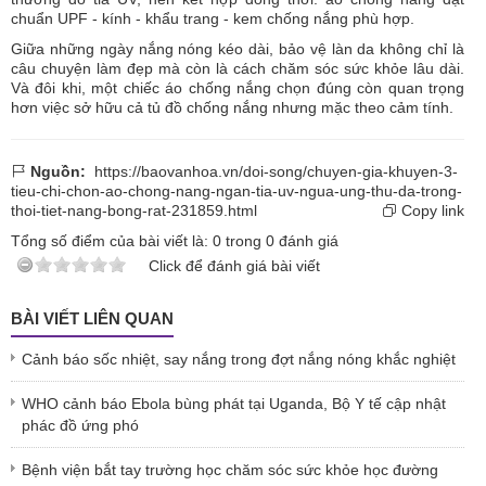
chuẩn UPF - kính - khẩu trang - kem chống nắng phù hợp.
Giữa những ngày nắng nóng kéo dài, bảo vệ làn da không chỉ là
câu chuyện làm đẹp mà còn là cách chăm sóc sức khỏe lâu dài.
Và đôi khi, một chiếc áo chống nắng chọn đúng còn quan trọng
hơn việc sở hữu cả tủ đồ chống nắng nhưng mặc theo cảm tính.
Nguồn:
https://baovanhoa.vn/doi-song/chuyen-gia-khuyen-3-
tieu-chi-chon-ao-chong-nang-ngan-tia-uv-ngua-ung-thu-da-trong-
thoi-tiet-nang-bong-rat-231859.html
Copy link
Tổng số điểm của bài viết là:
0
trong
0
đánh giá
Click để đánh giá bài viết
BÀI VIẾT LIÊN QUAN
Cảnh báo sốc nhiệt, say nắng trong đợt nắng nóng khắc nghiệt
WHO cảnh báo Ebola bùng phát tại Uganda, Bộ Y tế cập nhật
phác đồ ứng phó
Bệnh viện bắt tay trường học chăm sóc sức khỏe học đường