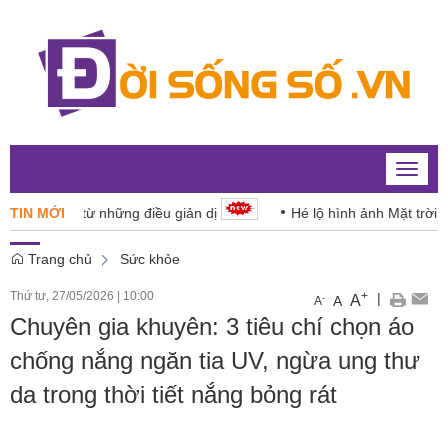
Toggle
naviga
 dân từ những điều giản dị
TIN MỚI
Hé lộ hình ảnh Mặt trời với độ ch
Trang chủ
Sức khỏe
Thứ tư, 27/05/2026
|
10:00
+
|
A
-
A
A
Chuyên gia khuyên: 3 tiêu chí chọn áo
chống nắng ngăn tia UV, ngừa ung thư
da trong thời tiết nắng bỏng rát