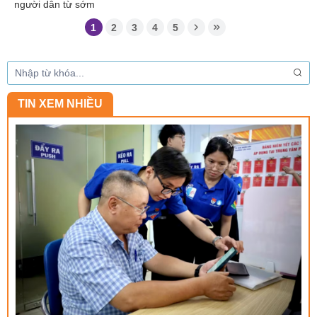
người dân từ sớm
1
2
3
4
5
TIN XEM NHIỀU