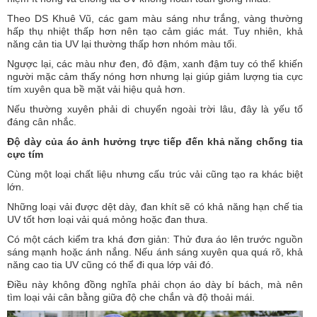
Theo DS Khuê Vũ, các gam màu sáng như trắng, vàng thường
hấp thụ nhiệt thấp hơn nên tạo cảm giác mát. Tuy nhiên, khả
năng cản tia UV lại thường thấp hơn nhóm màu tối.
Ngược lại, các màu như đen, đỏ đậm, xanh đậm tuy có thể khiến
người mặc cảm thấy nóng hơn nhưng lại giúp giảm lượng tia cực
tím xuyên qua bề mặt vải hiệu quả hơn.
Nếu thường xuyên phải di chuyển ngoài trời lâu, đây là yếu tố
đáng cân nhắc.
Độ dày của áo ảnh hưởng trực tiếp đến khả năng chống tia
cực tím
Cùng một loại chất liệu nhưng cấu trúc vải cũng tạo ra khác biệt
lớn.
Những loại vải được dệt dày, đan khít sẽ có khả năng hạn chế tia
UV tốt hơn loại vải quá mỏng hoặc đan thưa.
Có một cách kiểm tra khá đơn giản: Thử đưa áo lên trước nguồn
sáng mạnh hoặc ánh nắng. Nếu ánh sáng xuyên qua quá rõ, khả
năng cao tia UV cũng có thể đi qua lớp vải đó.
Điều này không đồng nghĩa phải chọn áo dày bí bách, mà nên
tìm loại vải cân bằng giữa độ che chắn và độ thoải mái.