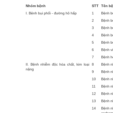
Nhóm bệnh
STT
Tên bệ
I. Bệnh bụi phổi - đường hô hấp
1
Bệnh bụ
2
Bệnh b
3
Bệnh b
4
Bệnh bụ
5
Bệnh b
6
Bệnh v
7
Bệnh h
II. Bệnh nhiễm độc hóa chất, kim loại
8
Bệnh n
nặng
9
Bệnh n
10
Bệnh n
11
Bệnh n
12
Bệnh nh
13
Bệnh n
14
Bệnh n