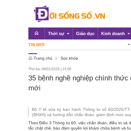
Thời sự
Giáo dục
Kinh doanh
TIN MỚI
Điểm da
Trang chủ
Sức khỏe
Emagazine
OCOP
Thứ ba, 06/01/2026
|
14:00
Chính sách
35 bệnh nghề nghiệp chính thức
Doanh nghiệp
mới
Bộ Y tế vừa ký ban hành Thông tư số 60/2025/TT
(BHXH) và hướng dẫn chẩn đoán, giám định mức suy
Theo Điều 3 Thông tư 60, việc chẩn đoán, điều trị và
tắc chặt chẽ, bảo đảm quyền lợi khám chữa bệnh và h