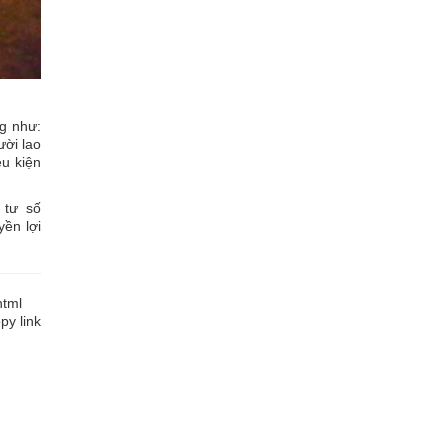
g như:
ười lao
u kiện
 tư số
yền lợi
html
y link