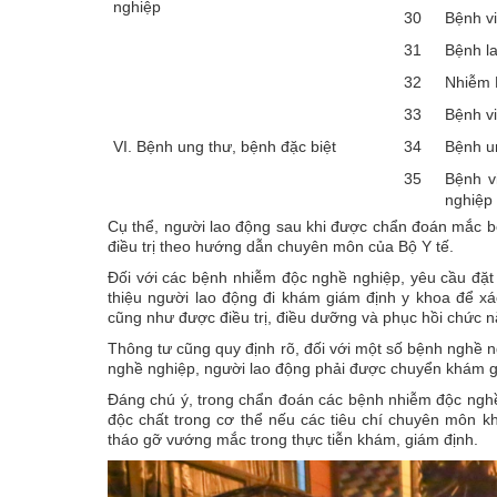
nghiệp
30
Bệnh vi
31
Bệnh l
32
Nhiễm H
33
Bệnh vi
VI. Bệnh ung thư, bệnh đặc biệt
34
Bệnh u
35
Bệnh v
nghiệp
Cụ thể, người lao động sau khi được chẩn đoán mắc bệ
điều trị theo hướng dẫn chuyên môn của Bộ Y tế.
Đối với các bệnh nhiễm độc nghề nghiệp, yêu cầu đặt r
thiệu người lao động đi khám giám định y khoa để 
cũng như được điều trị, điều dưỡng và phục hồi chức n
Thông tư cũng quy định rõ, đối với một số bệnh nghề n
nghề nghiệp, người lao động phải được chuyển khám gi
Đáng chú ý, trong chẩn đoán các bệnh nhiễm độc nghề
độc chất trong cơ thể nếu các tiêu chí chuyên môn kh
tháo gỡ vướng mắc trong thực tiễn khám, giám định.