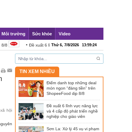
Môi trường
Sức khỏe
Video
Đề xuất 6 lĩnh vực năng lực và 4 cấp độ phát triển nghề nghiệ
Thứ 6, 7/8/2026
13
:
59
:
25
TIN XEM NHIỀU
h
Điểm danh top những deal
món ngon “đáng tiền” trên
ShopeeFood dịp 8/8
Đề xuất 6 lĩnh vực năng lực
xã hội
và 4 cấp độ phát triển nghề
nghiệp cho giáo viên
 nguyên
Sơn La: Xử lý 45 vụ vi phạm