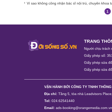
Vì sao không công nhận bác sĩ nội trú, chuyên khoa t
1
TRANG THÔN
Người chịu trách 
Giấy phép số: 35
Giấy phép sửa đổ
Giấy phép sửa đổ
VẬN HÀNH BỞI
CÔNG TY TNHH THÔNG
Địa chỉ:
Tầng 5, tòa nhà Leadvisors Plac
Tel:
024.62541440
Email:
ads-booking@orangemedia.com.v