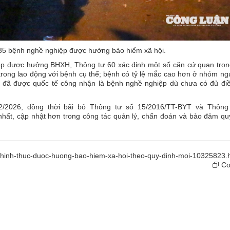
35 bệnh nghề nghiệp được hưởng bảo hiểm xã hội.
p được hưởng BHXH, Thông tư 60 xác định một số căn cứ quan trọn
i trong lao động với bệnh cụ thể; bệnh có tỷ lệ mắc cao hơn ở nhóm ng
h đã được quốc tế công nhận là bệnh nghề nghiệp dù chưa có đủ điề
2/2026, đồng thời bãi bỏ Thông tư số 15/2016/TT-BYT và Thông
nhất, cập nhật hơn trong công tác quản lý, chẩn đoán và bảo đảm qu
chinh-thuc-duoc-huong-bao-hiem-xa-hoi-theo-quy-dinh-moi-10325823.
Cop