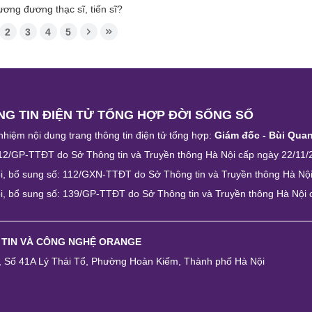
ương đương thạc sĩ, tiến sĩ?
2
3
4
5
G TIN ĐIỆN TỬ TỔNG HỢP ĐỜI SỐNG SỐ
nhiệm nội dung trang thông tin điện tử tổng hợp:
Giám đốc - Bùi Qua
12/GP-TTĐT do Sở Thông tin và Truyền thông Hà Nội cấp ngày 22/11/
i, bổ sung số: 112/GXN-TTĐT do Sở Thông tin và Truyền thông Hà Nộ
i, bổ sung số: 139/GP-TTĐT do Sở Thông tin và Truyền thông Hà Nội
 TIN VÀ CÔNG NGHỆ ORANGE
e, Số 41A Lý Thái Tổ, Phường Hoàn Kiếm, Thành phố Hà Nội
n