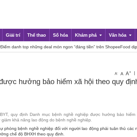
Giải trí
Thể thao
Số hóa
Khám phá
Văn hóa
nh top những deal món ngon “đáng tiền” trên ShopeeFood dịp 8/8
Du lịch
Đời sống
+
|
A
-
A
A
 được hưởng bảo hiểm xã hội theo quy địn
-BYT, quy định Danh mục bệnh nghề nghiệp được hưởng bảo hiểm 
 giảm khả năng lao động do bệnh nghề nghiệp.
 dự phòng bệnh nghề nghiệp đối với người lao động phải tuân thủ các
ưởng chế độ BHXH theo quy định.