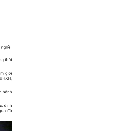
 nghề
ng thời
ệm giới
 BHXH,
do bệnh
ác định
 qua đó