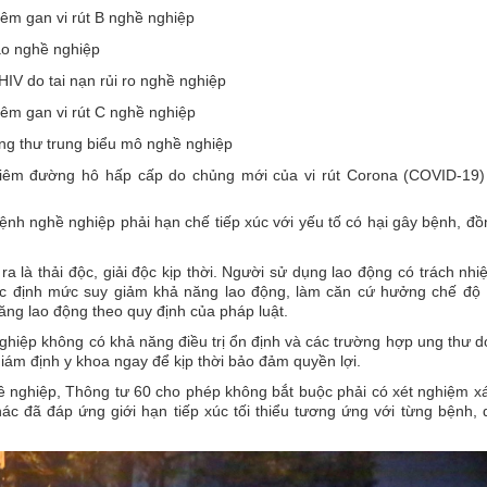
êm gan vi rút B nghề nghiệp
ao nghề nghiệp
IV do tai nạn rủi ro nghề nghiệp
êm gan vi rút C nghề nghiệp
ng thư trung biểu mô nghề nghiệp
iêm đường hô hấp cấp do chủng mới của vi rút Corona (COVID-19)
nh nghề nghiệp phải hạn chế tiếp xúc với yếu tố có hại gây bệnh, đồ
a là thải độc, giải độc kịp thời. Người sử dụng lao động có trách nhi
xác định mức suy giảm khả năng lao động, làm căn cứ hưởng chế độ
ăng lao động theo quy định của pháp luật.
ghiệp không có khả năng điều trị ổn định và các trường hợp ung thư 
ám định y khoa ngay để kịp thời bảo đảm quyền lợi.
 nghiệp, Thông tư 60 cho phép không bắt buộc phải có xét nghiệm x
ác đã đáp ứng giới hạn tiếp xúc tối thiểu tương ứng với từng bệnh,