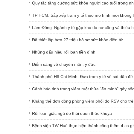
Quy tắc tăng cường sức khỏe người cao tuổi trong nh
TP HCM: Sắp xếp trạm y tế theo mô hình mới không
Lâm Đồng: Ngành y tế gặp khó do nợ công và thiếu h
Đã thiết lập hơn 27 triệu hồ sơ sức khỏe điện tử
Những dấu hiệu rối loạn tiền đình
Điểm sáng về chuyên môn, y đức
Thành phố Hồ Chí Minh: Đưa trạm y tế về sát dân để 
Cảnh báo tình trạng viêm ruột thừa “ẩn mình” gây s
Kháng thể đơn dòng phòng viêm phổi do RSV cho trẻ 
Rối loạn giấc ngủ do thói quen thức khuya
Bệnh viện TW Huế thực hiện thành công thêm 4 ca gh