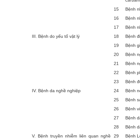
carbam
15
Bệnh n
16
Bệnh n
17
Bệnh n
III. Bệnh do yếu tố vật lý
18
Bệnh đi
19
Bệnh g
20
Bệnh n
21
Bệnh n
22
Bệnh p
23
Bệnh đụ
IV. Bệnh da nghề nghiệp
24
Bệnh n
25
Bệnh s
26
Bệnh v
27
Bệnh da
28
Bệnh da
V. Bệnh truyền nhiễm liên quan nghề
29
Bệnh L