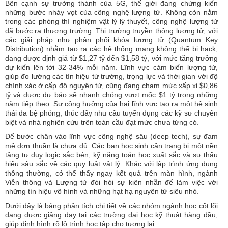
Bên cạnh sự trưởng thành của 5G, thế giới đang chứng kiến
những bước nhảy vọt của công nghệ lượng tử. Không còn nằm
trong các phòng thí nghiệm vật lý lý thuyết, công nghệ lượng tử
đã bước ra thương trường. Thị trường truyền thông lượng tử, với
các giải pháp như phân phối khóa lượng tử (Quantum Key
Distribution) nhằm tạo ra các hệ thống mạng không thể bị hack,
đang được định giá từ $1,27 tỷ đến $1,58 tỷ, với mức tăng trưởng
dự kiến lên tới 32-34% mỗi năm. Lĩnh vực cảm biến lượng tử,
giúp đo lường các tín hiệu từ trường, trọng lực và thời gian với độ
chính xác ở cấp độ nguyên tử, cũng đang chạm mức xấp xỉ $0,86
tỷ và được dự báo sẽ nhanh chóng vượt mốc $1 tỷ trong những
năm tiếp theo. Sự cộng hưởng của hai lĩnh vực tạo ra một hệ sinh
thái đa bệ phóng, thúc đẩy nhu cầu tuyển dụng các kỹ sư chuyên
biệt và nhà nghiên cứu trên toàn cầu đạt mức chưa từng có.
Để bước chân vào lĩnh vực công nghệ sâu (deep tech), sự đam
mê đơn thuần là chưa đủ. Các bạn học sinh cần trang bị một nền
tảng tư duy logic sắc bén, kỹ năng toán học xuất sắc và sự thấu
hiểu sâu sắc về các quy luật vật lý. Khác với lập trình ứng dụng
thông thường, có thể thấy ngay kết quả trên màn hình, ngành
Viễn thông và Lượng tử đòi hỏi sự kiên nhẫn để làm việc với
những tín hiệu vô hình và những hạt hạ nguyên tử siêu nhỏ.
Dưới đây là bảng phân tích chi tiết về các nhóm ngành học cốt lõi
đang được giảng dạy tại các trường đại học kỹ thuật hàng đầu,
giúp định hình rõ lộ trình học tập cho tương lai: