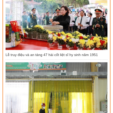
Lễ truy điệu và an táng 47 hài cốt liệt sĩ hy sinh năm 1951