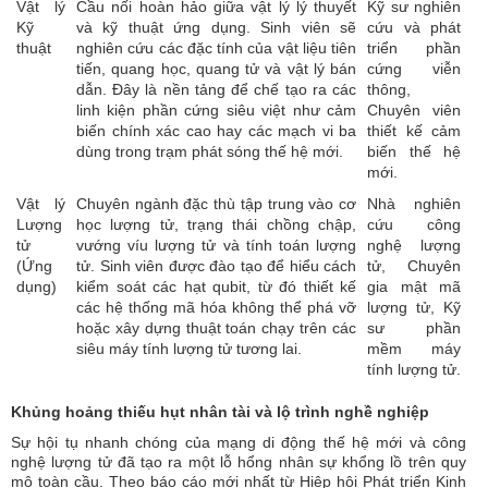
Vật lý
Cầu nối hoàn hảo giữa vật lý lý thuyết
Kỹ sư nghiên
Kỹ
và kỹ thuật ứng dụng. Sinh viên sẽ
cứu và phát
thuật
nghiên cứu các đặc tính của vật liệu tiên
triển phần
tiến, quang học, quang tử và vật lý bán
cứng viễn
dẫn. Đây là nền tảng để chế tạo ra các
thông,
linh kiện phần cứng siêu việt như cảm
Chuyên viên
biến chính xác cao hay các mạch vi ba
thiết kế cảm
dùng trong trạm phát sóng thế hệ mới.
biến thế hệ
mới.
Vật lý
Chuyên ngành đặc thù tập trung vào cơ
Nhà nghiên
Lượng
học lượng tử, trạng thái chồng chập,
cứu công
tử
vướng víu lượng tử và tính toán lượng
nghệ lượng
(Ứng
tử. Sinh viên được đào tạo để hiểu cách
tử, Chuyên
dụng)
kiểm soát các hạt qubit, từ đó thiết kế
gia mật mã
các hệ thống mã hóa không thể phá vỡ
lượng tử, Kỹ
hoặc xây dựng thuật toán chạy trên các
sư phần
siêu máy tính lượng tử tương lai.
mềm máy
tính lượng tử.
Khủng hoảng thiếu hụt nhân tài và lộ trình nghề nghiệp
Sự hội tụ nhanh chóng của mạng di động thế hệ mới và công
nghệ lượng tử đã tạo ra một lỗ hổng nhân sự khổng lồ trên quy
mô toàn cầu. Theo báo cáo mới nhất từ Hiệp hội Phát triển Kinh