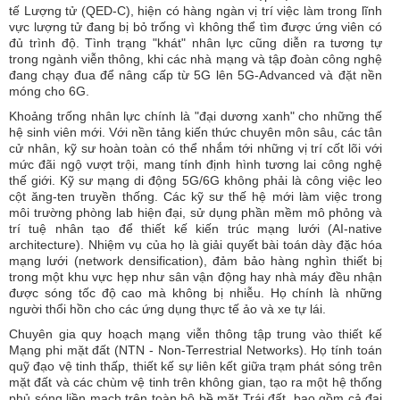
tế Lượng tử (QED-C), hiện có hàng ngàn vị trí việc làm trong lĩnh
vực lượng tử đang bị bỏ trống vì không thể tìm được ứng viên có
đủ trình độ. Tình trạng "khát" nhân lực cũng diễn ra tương tự
trong ngành viễn thông, khi các nhà mạng và tập đoàn công nghệ
đang chạy đua để nâng cấp từ 5G lên 5G-Advanced và đặt nền
móng cho 6G.
Khoảng trống nhân lực chính là "đại dương xanh" cho những thế
hệ sinh viên mới. Với nền tảng kiến thức chuyên môn sâu, các tân
cử nhân, kỹ sư hoàn toàn có thể nhắm tới những vị trí cốt lõi với
mức đãi ngộ vượt trội, mang tính định hình tương lai công nghệ
thế giới. Kỹ sư mạng di động 5G/6G không phải là công việc leo
cột ăng-ten truyền thống. Các kỹ sư thế hệ mới làm việc trong
môi trường phòng lab hiện đại, sử dụng phần mềm mô phỏng và
trí tuệ nhân tạo để thiết kế kiến trúc mạng lưới (AI-native
architecture). Nhiệm vụ của họ là giải quyết bài toán dày đặc hóa
mạng lưới (network densification), đảm bảo hàng nghìn thiết bị
trong một khu vực hẹp như sân vận động hay nhà máy đều nhận
được sóng tốc độ cao mà không bị nhiễu. Họ chính là những
người thổi hồn cho các ứng dụng thực tế ảo và xe tự lái.
Chuyên gia quy hoạch mạng viễn thông tập trung vào thiết kế
Mạng phi mặt đất (NTN - Non-Terrestrial Networks). Họ tính toán
quỹ đạo vệ tinh thấp, thiết kế sự liên kết giữa trạm phát sóng trên
mặt đất và các chùm vệ tinh trên không gian, tạo ra một hệ thống
phủ sóng liền mạch trên toàn bộ bề mặt Trái đất, bao gồm cả đại