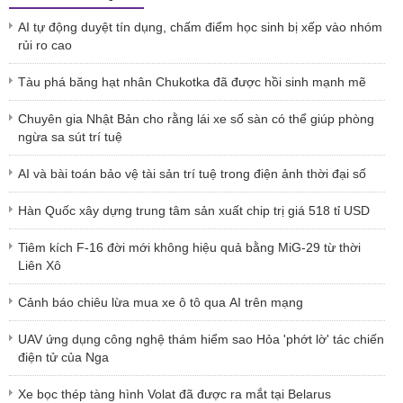
AI tự động duyệt tín dụng, chấm điểm học sinh bị xếp vào nhóm
rủi ro cao
Tàu phá băng hạt nhân Chukotka đã được hồi sinh mạnh mẽ
Chuyên gia Nhật Bản cho rằng lái xe số sàn có thể giúp phòng
ngừa sa sút trí tuệ
AI và bài toán bảo vệ tài sản trí tuệ trong điện ảnh thời đại số
Hàn Quốc xây dựng trung tâm sản xuất chip trị giá 518 tỉ USD
Tiêm kích F-16 đời mới không hiệu quả bằng MiG-29 từ thời
Liên Xô
Cảnh báo chiêu lừa mua xe ô tô qua AI trên mạng
UAV ứng dụng công nghệ thám hiểm sao Hỏa 'phớt lờ' tác chiến
điện tử của Nga
Xe bọc thép tàng hình Volat đã được ra mắt tại Belarus