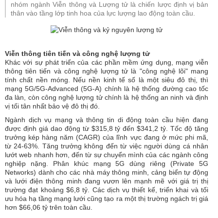
nhóm ngành Viễn thông và Lượng tử là chiến lược định vị bản
thân vào tầng lớp tinh hoa của lực lượng lao động toàn cầu.
Viễn thông tiên tiến và công nghệ lượng tử
Khác với sự phát triển của các phần mềm ứng dụng, mạng viễn
thông tiên tiến và công nghệ lượng tử là "công nghệ lõi" mang
tính chất nền móng. Nếu nền kinh tế số là một siêu đô thị, thì
mạng 5G/5G-Advanced (5G-A) chính là hệ thống đường cao tốc
đa làn, còn công nghệ lượng tử chính là hệ thống an ninh và định
vị tối tân nhất bảo vệ đô thị đó.
Ngành dịch vụ mạng và thông tin di động toàn cầu hiện đang
được định giá dao động từ $315,8 tỷ đến $341,2 tỷ. Tốc độ tăng
trưởng kép hàng năm (CAGR) của lĩnh vực đang ở mức phi mã,
từ 24-63%. Tăng trưởng không đến từ việc người dùng cá nhân
lướt web nhanh hơn, đến từ sự chuyển mình của các ngành công
nghiệp nặng. Phân khúc mạng 5G dùng riêng (Private 5G
Networks) dành cho các nhà máy thông minh, cảng biển tự động
và lưới điện thông minh đang vươn lên mạnh mẽ với giá trị thị
trường đạt khoảng $6,8 tỷ. Các dịch vụ thiết kế, triển khai và tối
ưu hóa hạ tầng mạng lưới cũng tạo ra một thị trường ngách trị giá
hơn $66,06 tỷ trên toàn cầu.