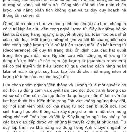
dương và vùng núi hiểm trở. Công việc đòi hỏi tầm nhìn chiến
lược, khả năng phân tích không gian và tư duy quy hoạch hệ
thống tầm cỡ vĩ mô.
Ở một tầm nhìn xa hơn và mang tính học thuật sâu hơn, chúng ta
có vị trí Nghiên cứu viên công nghệ lượng tử. Đây là những bộ óc
kiệt xuất đang hàng ngày giải quyết những bài toán hóc búa nhất
của nhân loại. Một trong những nhiệm vụ cốt lõi của nghiên cứu
viên công nghệ lượng tử là xử lý hiện tượng mất liên kết lượng tử
(decoherence) để duy trì trạng thái ổn định của các hạt qubit
trong thời gian dài hơn. Nghiên cứu viên công nghệ lượng tử
đang nỗ lực thiết kế các trạm lặp lượng tử (quantum repeaters)
để có thể truyền tín hiệu lượng tử qua khoảng cách hàng ngàn
kilomet mà không bị suy hao, tạo tiền đề cho một mạng internet
lượng tử toàn cầu an toàn tuyệt đối.
Lựa chọn nhóm ngành Viễn thông và Lượng tử là một quyết định
đòi hỏi sự dũng cảm và quyết tâm cao độ. Bức tranh lương cao
và sự săn đón của các tập đoàn đa quốc gia luôn đi kèm với áp
lực học thuật lớn. Kiến thức trong lĩnh vực không ngừng thay đổi,
đòi hỏi sinh viên phải có khả năng tự học bền bỉ suốt đời. Học
sinh trung học phổ thông cần xây dựng cho mình một nền móng
vững chắc về Toán học và Vật lý. Đây là ngôn ngữ duy nhất giúp
các bạn giao tiếp được với những lý thuyết kỹ thuật phức tạp. Tư
duy lập trình và khả năng sử dụng tiếng Anh chuyên ngành ở