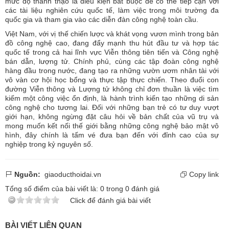
mức độ thành thạo là điều kiện bắt buộc để có thể tiếp cận với
các tài liệu nghiên cứu quốc tế, làm việc trong môi trường đa
quốc gia và tham gia vào các diễn đàn công nghệ toàn cầu.
Việt Nam, với vị thế chiến lược và khát vọng vươn mình trong bản
đồ công nghệ cao, đang đẩy mạnh thu hút đầu tư và hợp tác
quốc tế trong cả hai lĩnh vực Viễn thông tiên tiến và Công nghệ
bán dẫn, lượng tử. Chính phủ, cùng các tập đoàn công nghệ
hàng đầu trong nước, đang tạo ra những vườn ươm nhân tài với
vô vàn cơ hội học bổng và thực tập thực chiến. Theo đuổi con
đường Viễn thông và Lượng tử không chỉ đơn thuần là việc tìm
kiếm một công việc ổn định, là hành trình kiến tạo những di sản
công nghệ cho tương lai. Đối với những bạn trẻ có tư duy vượt
giới hạn, không ngừng đặt câu hỏi về bản chất của vũ trụ và
mong muốn kết nối thế giới bằng những công nghệ bảo mật vô
hình, đây chính là tấm vé đưa bạn đến với đỉnh cao của sự
nghiệp trong kỷ nguyên số.
Nguồn:
giaoducthoidai.vn
Copy link
Tổng số điểm của bài viết là:
0
trong
0
đánh giá
Click để đánh giá bài viết
BÀI VIẾT LIÊN QUAN