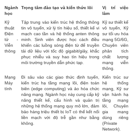
Ngành
Trọng tâm đào tạo và kiến thức lõi
Vị trí việc
học
làm
Kỹ
Tập trung vào kiến trúc hệ thống thông
Kỹ sư thiết kế
thuật
tin vô tuyến, xử lý tín hiệu số, thiết kế vi
vô tuyến, Kỹ
Điện
mạch cao tần và hệ thống anten thông
sư tối ưu hóa
tử -
minh. Sinh viên được học cách điều
mạng 5G/6G,
Viễn
khiển các luồng sóng điện từ để truyền
Chuyên viên
thông
tải dữ liệu với tốc độ gigabit/giây, khắc
phân tích
phục nhiễu và suy hao tín hiệu trong
chất lượng
môi trường truyền dẫn phức tạp.
mạng viễn
thông.
Mạng
Đi sâu vào các giao thức định tuyến,
Kiến trúc sư
Máy
kiến trúc hạ tầng mạng lõi, điện toán
hệ thống
tính
biên (edge computing) và ảo hóa chức
mạng, Kỹ sư
năng mạng. Ngành học này cung cấp kỹ
vận hành hạ
năng thiết kế, cấu hình và quản trị
tầng mạng
những hệ thống mạng quy mô lớn, đảm
lõi, Chuyên
bảo hàng triệu thiết bị IoT có thể kết nối
gia mạng
liền mạch với độ trễ gần như bằng
dùng riêng
không.
(Private
Network).