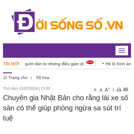
Toggle
naviga
 số cho người dân từ những điều giản dị
TIN MỚI
Hé lộ hình ảnh Mặt t
Trang chủ
Số hóa
Thứ năm, 02/07/2026
|
15:00
+
|
A
-
A
A
Chuyên gia Nhật Bản cho rằng lái xe số
sàn có thể giúp phòng ngừa sa sút trí
tuệ