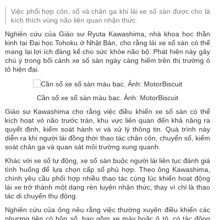
Việc phối hợp côn, số và chân ga khi lái xe số sàn được cho là
kích thích vùng não liên quan nhận thức.
Nghiên cứu của Giáo sư Ryuta Kawashima, nhà khoa học thần
kinh tại Đại học Tohoku ở Nhật Bản, cho rằng lái xe số sàn có thể
mang lại lợi ích đáng kể cho sức khỏe não bộ. Phát hiện này gây
chú ý trong bối cảnh xe số sàn ngày càng hiếm trên thị trường ô
tô hiện đại.
Cần số xe số sàn màu bạc. Ảnh: MotorBiscuit
Giáo sư Kawashima cho rằng việc điều khiển xe số sàn có thể
kích hoạt vỏ não trước trán, khu vực liên quan đến khả năng ra
quyết định, kiểm soát hành vi và xử lý thông tin. Quá trình này
diễn ra khi người lái đồng thời thao tác chân côn, chuyển số, kiểm
soát chân ga và quan sát môi trường xung quanh.
Khác với xe số tự động, xe số sàn buộc người lái liên tục đánh giá
tình huống để lựa chọn cấp số phù hợp. Theo ông Kawashima,
chính yêu cầu phối hợp nhiều thao tác cùng lúc khiến hoạt động
lái xe trở thành một dạng rèn luyện nhận thức, thay vì chỉ là thao
tác di chuyển thụ động.
Nghiên cứu của ông nêu rằng việc thường xuyên điều khiển các
phương tiện có hộp số, bao gồm xe máy hoặc ô tô, có tác động