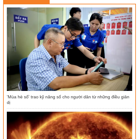
'Mùa hè số' trao kỹ năng số cho người dân từ những điều giản
dị