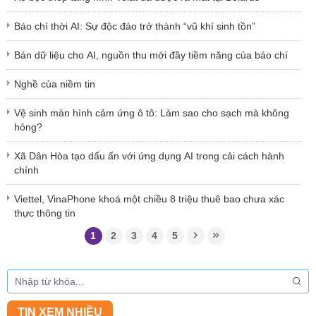
Báo chí thời AI: Sự độc đáo trở thành “vũ khí sinh tồn”
Bán dữ liệu cho AI, nguồn thu mới đầy tiềm năng của báo chí
Nghề của niềm tin
Vệ sinh màn hình cảm ứng ô tô: Làm sao cho sạch mà không
hỏng?
Xã Dân Hòa tạo dấu ấn với ứng dụng AI trong cải cách hành
chính
Viettel, VinaPhone khoá một chiều 8 triệu thuê bao chưa xác
thực thông tin
1
2
3
4
5
TIN XEM NHIỀU