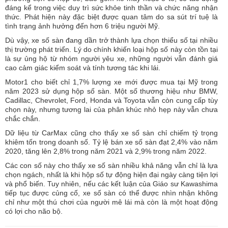
đáng kể trong việc duy trì sức khỏe tinh thần và chức năng nhận
thức. Phát hiện này đặc biệt được quan tâm do sa sút trí tuệ là
tình trạng ảnh hưởng đến hơn 6 triệu người Mỹ.
Dù vậy, xe số sàn đang dần trở thành lựa chọn thiểu số tại nhiều
thị trường phát triển. Lý do chính khiến loại hộp số này còn tồn tại
là sự ủng hộ từ nhóm người yêu xe, những người vẫn đánh giá
cao cảm giác kiểm soát và tính tương tác khi lái.
Motor1 cho biết chỉ 1,7% lượng xe mới được mua tại Mỹ trong
năm 2023 sử dụng hộp số sàn. Một số thương hiệu như BMW,
Cadillac, Chevrolet, Ford, Honda và Toyota vẫn còn cung cấp tùy
chọn này, nhưng tương lai của phân khúc nhỏ hẹp này vẫn chưa
chắc chắn.
Dữ liệu từ CarMax cũng cho thấy xe số sàn chỉ chiếm tỷ trọng
khiêm tốn trong doanh số. Tỷ lệ bán xe số sàn đạt 2,4% vào năm
2020, tăng lên 2,8% trong năm 2021 và 2,9% trong năm 2022.
Các con số này cho thấy xe số sàn nhiều khả năng vẫn chỉ là lựa
chọn ngách, nhất là khi hộp số tự động hiện đại ngày càng tiện lợi
và phổ biến. Tuy nhiên, nếu các kết luận của Giáo sư Kawashima
tiếp tục được củng cố, xe số sàn có thể được nhìn nhận không
chỉ như một thú chơi của người mê lái mà còn là một hoạt động
có lợi cho não bộ.