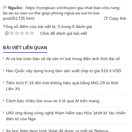
Nguồn:
https://congluan.vn/chuyen-gia-nhat-ban-cho-rang-
lai-xe-so-san-co-the-giup-phong-ngua-sa-sut-tri-tue-
post351735.html
Copy link
Tổng số điểm của bài viết là:
0
trong
0
đánh giá
Click để đánh giá bài viết
BÀI VIẾT LIÊN QUAN
AI và bài toán bảo vệ tài sản trí tuệ trong điện ảnh thời đại số
Hàn Quốc xây dựng trung tâm sản xuất chip trị giá 518 tỉ USD
Tiêm kích F-16 đời mới không hiệu quả bằng MiG-29 từ thời
Liên Xô
Cảnh báo chiêu lừa mua xe ô tô qua AI trên mạng
UAV ứng dụng công nghệ thám hiểm sao Hỏa 'phớt lờ' tác chiến
điện tử của Nga
Xe bọc thép tàng hình Volat đã được ra mắt tại Belarus