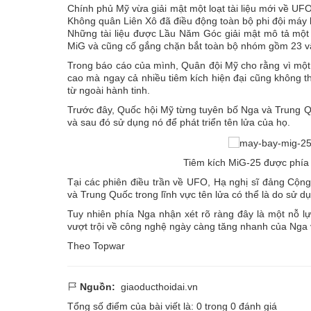
Chính phủ Mỹ vừa giải mật một loạt tài liệu mới về UF
Không quân Liên Xô đã điều động toàn bộ phi đội máy 
Những tài liệu được Lầu Năm Góc giải mật mô tả một
MiG và cũng cố gắng chặn bắt toàn bộ nhóm gồm 23 vậ
Trong báo cáo của mình, Quân đội Mỹ cho rằng vì một
cao mà ngay cả nhiều tiêm kích hiện đại cũng không t
từ ngoài hành tinh.
Trước đây, Quốc hội Mỹ từng tuyên bố Nga và Trung Qu
và sau đó sử dụng nó để phát triển tên lửa của họ.
Tiêm kích MiG-25 được phía
Tại các phiên điều trần về UFO, Hạ nghị sĩ đảng Cộ
và Trung Quốc trong lĩnh vực tên lửa có thể là do sử 
Tuy nhiên phía Nga nhận xét rõ ràng đây là một nỗ lự
vượt trội về công nghệ ngày càng tăng nhanh của Nga 
Theo Topwar
Nguồn:
giaoducthoidai.vn
Tổng số điểm của bài viết là:
0
trong
0
đánh giá