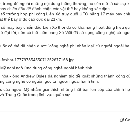
O, trong đó ngoài những nội dung thông thường, họ còn mô tả các sự 
bay chiến đấu để đánh chặn các vật thể bay không xác định.
 số trường hợp phi công Liên Xô truy đuổi UFO bằng 17 máy bay chi
t thể bay ở độ cao cực đại 21km.
 số máy bay chiến đấu Liên Xô thời đó có khả năng hoạt động hiệu q
hể đạt tới, nên có thể Liên bang Xô Viết đã sử dụng công nghệ có ng
ốc có thể đã nhận được "công nghệ phi nhân loại" từ người ngoài hà
 Mỹ nghi ngờ ứng dụng công nghệ ngoài hành tinh.
ng hòa - ông Andrew Ogles đã nghiêm túc đề xuất những thành công c
dụng công nghệ có nguồn gốc từ người ngoài hành tinh.
c của người Mỹ nhằm giải thích những thất bại liên tiếp của chính h
và Trung Quốc trong lĩnh vực quân sự.
Cop