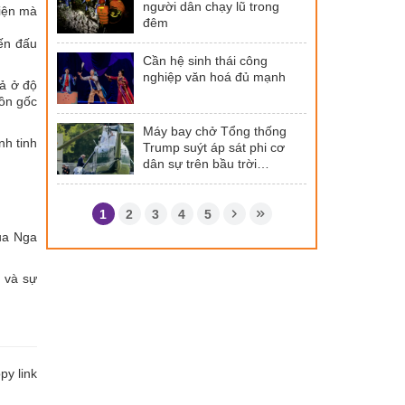
người dân chạy lũ trong
kiện mà
đêm
ến đấu
Cần hệ sinh thái công
nghiệp văn hoá đủ mạnh
uả ở độ
uồn gốc
Máy bay chở Tổng thống
nh tinh
Trump suýt áp sát phi cơ
dân sự trên bầu trời
Washington
1
2
3
4
5
ủa Nga
ọ và sự
y link