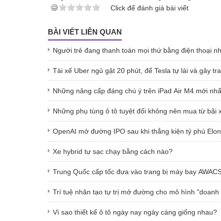
Click để đánh giá bài viết
BÀI VIẾT LIÊN QUAN
Người trẻ đang thanh toán mọi thứ bằng điện thoại n
Tài xế Uber ngủ gật 20 phút, để Tesla tự lái và gây tr
Những nâng cấp đáng chú ý trên iPad Air M4 mới nhấ
Những phụ tùng ô tô tuyệt đối không nên mua từ bãi 
OpenAI mở đường IPO sau khi thắng kiện tỷ phú Elo
Xe hybrid tự sạc chạy bằng cách nào?
Trung Quốc cấp tốc đưa vào trang bị máy bay AWAC
Trí tuệ nhân tạo tự trị mở đường cho mô hình "doanh
Vì sao thiết kế ô tô ngày nay ngày càng giống nhau?