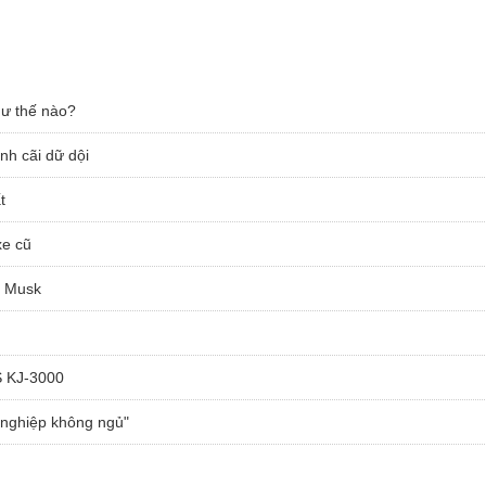
hư thế nào?
anh cãi dữ dội
t
xe cũ
n Musk
S KJ-3000
 nghiệp không ngủ"