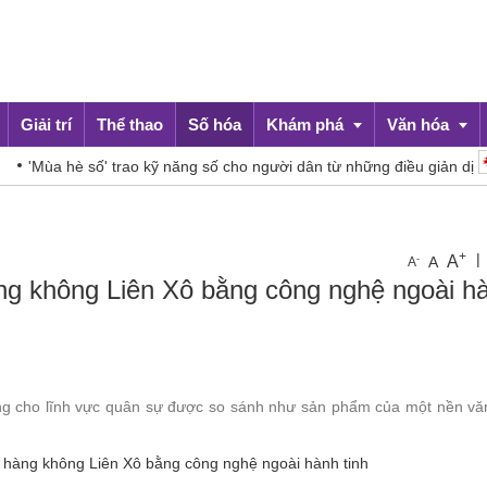
Giải trí
Thể thao
Số hóa
Khám phá
Văn hóa
'Mùa hè số' trao kỹ năng số cho người dân từ những điều giản dị
Du lịch
Đời sống
+
|
A
-
A
A
hàng không Liên Xô bằng công nghệ ngoài h
ng cho lĩnh vực quân sự được so sánh như sản phẩm của một nền vă