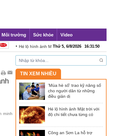
Môi trường
Sức khỏe
Video
Hé lộ hình ảnh Mặt trời với độ chi tiết chưa từng có
Thứ 5, 6/8/2026
16
:
31
:
51
C
TIN XEM NHIỀU
ành
'Mùa hè số' trao kỹ năng số
cho người dân từ những
điều giản dị
Hé lộ hình ảnh Mặt trời với
n minh
độ chi tiết chưa từng có
Công an Sơn La hỗ trợ