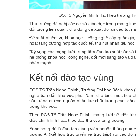
GS.TS Nguyễn Minh Hà, Hiệu trưởng Tr
Thứ trưởng đề nghị các cơ sở giáo dục trong mạng lưới 
đối tượng liên quan; chủ động đề xuất dự án đầu tư, n
Đề xuất nhiệm vụ khoa học – công nghệ cấp quốc gia
hóa; tăng cường hợp tác quốc tế, thu hút nhân tài, học h
"Kỳ vọng các mạng lưới trung tâm đào tạo xuất sắc và 
hệ thống khoa học, công nghệ, đổi mới sáng tạo và đ
nhấn mạnh.
Kết nối đào tạo vùng
PGS.TS Trần Ngọc Thịnh, Trường Đại học Bách khoa (Đạ
nghệ bán dẫn khu vực phía Nam cho biết, mục tiêu ch
sâu, tăng cường nguồn nhân lực chất lượng cao, đồng 
trong khu vực.
Theo PGS.TS Trần Ngọc Thịnh, mạng lưới sẽ triển kha
điều chỉnh linh hoạt theo đặc thù của từng trường.
Song song đó là đào tạo giảng viên nguồn thông qua c
trường AI (kết hợp trực tuyến và trực tiếp) với các dự