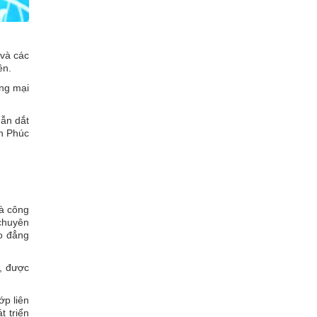
 và các
ên.
ng mại
dẫn dắt
ăn Phúc
và công
 chuyên
ao đẳng
u, được
ớp liên
t triển