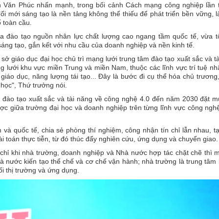
n Văn Phúc nhấn mạnh, trong bối cảnh Cách mạng công nghiệp lần t
 mới sáng tạo là nền tảng không thể thiếu để phát triển bền vững, l
 toàn cầu.
vừa đào tạo nguồn nhân lực chất lượng cao ngang tầm quốc tế, vừa 
sáng tạo, gắn kết với nhu cầu của doanh nghiệp và nền kinh tế.
ở giáo dục đại học chủ trì mạng lưới trung tâm đào tạo xuất sắc và t
 lưới khu vực miền Trung và miền Nam, thuộc các lĩnh vực trí tuệ nh
iáo dục, năng lượng tái tạo... Đây là bước đi cụ thể hóa chủ trương
học", Thứ trưởng nói.
m đào tạo xuất sắc và tài năng về công nghệ 4.0 đến năm 2030 đặt m
ược giữa trường đại học và doanh nghiệp trên từng lĩnh vực công ngh
 và quốc tế, chia sẻ phòng thí nghiệm, công nhận tín chỉ lẫn nhau, t
ài toán thực tiễn, từ đó thúc đẩy nghiên cứu, ứng dụng và chuyển giao.
chỉ khi nhà trường, doanh nghiệp và Nhà nước hợp tác chặt chẽ thì 
 nước kiến tạo thể chế và cơ chế vận hành; nhà trường là trung tâm 
i thị trường và ứng dụng.