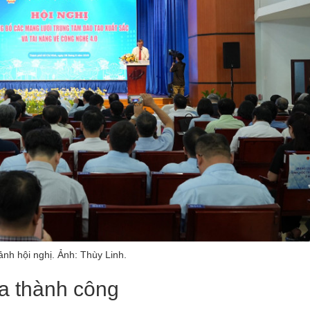
ảnh hội nghị. Ảnh: Thùy Linh.
óa thành công