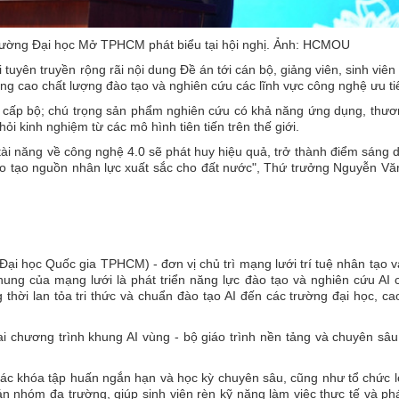
ường Đại học Mở TPHCM phát biểu tại hội nghị. Ảnh: HCMOU
tuyên truyền rộng rãi nội dung Đề án tới cán bộ, giảng viên, sinh viên
âng cao chất lượng đào tạo và nghiên cứu các lĩnh vực công nghệ ưu ti
, cấp bộ; chú trọng sản phẩm nghiên cứu có khả năng ứng dụng, thươ
ỏi kinh nghiệm từ các mô hình tiên tiến trên thế giới.
tài năng về công nghệ 4.0 sẽ phát huy hiệu quả, trở thành điểm sáng 
ào tạo nguồn nhân lực xuất sắc cho đất nước", Thứ trưởng Nguyễn V
i học Quốc gia TPHCM) - đơn vị chủ trì mạng lưới trí tuệ nhân tạo 
ung của mạng lưới là phát triển năng lực đào tạo và nghiên cứu AI
thời lan tỏa tri thức và chuẩn đào tạo AI đến các trường đại học, c
i chương trình khung AI vùng - bộ giáo trình nền tảng và chuyên sâ
ác khóa tập huấn ngắn hạn và học kỳ chuyên sâu, cũng như tổ chức l
 án nhóm đa trường, giúp sinh viên rèn kỹ năng làm việc thực tế và phá