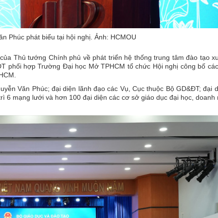
n Phúc phát biểu tại hội nghị. Ảnh: HCMOU
ủa Thủ tướng Chính phủ về phát triển hệ thống trung tâm đào tạo x
ĐT phối hợp Trường Đại học Mở TPHCM tổ chức Hội nghị công bố cá
PHCM.
yễn Văn Phúc; đại diện lãnh đạo các Vụ, Cục thuộc Bộ GD&ĐT; đại d
rì 6 mạng lưới và hơn 100 đại diện các cơ sở giáo dục đại học, doanh