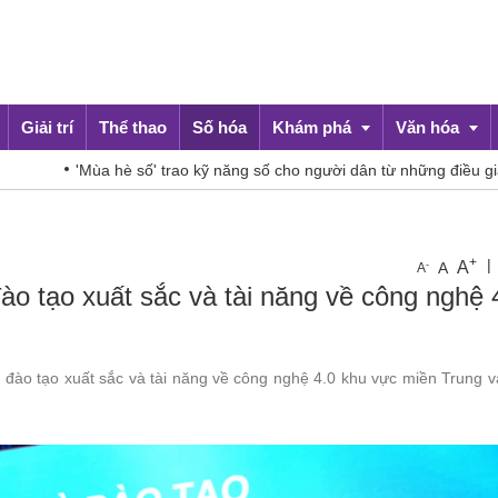
Giải trí
Thể thao
Số hóa
Khám phá
Văn hóa
è số' trao kỹ năng số cho người dân từ những điều giản dị
Du lịch
Đời sống
+
|
A
-
A
A
ào tạo xuất sắc và tài năng về công nghệ 
đào tạo xuất sắc và tài năng về công nghệ 4.0 khu vực miền Trung v