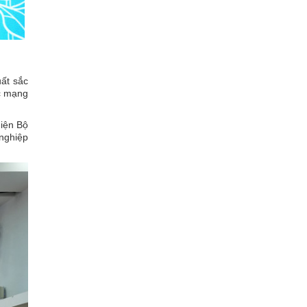
uất sắc
c mạng
iện Bộ
 nghiệp