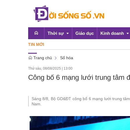
Thời sự
Giáo dục
Kinh doanh
TIN MỚI
'Mùa h
Trang chủ
Số hóa
Emagazine
OCOP
Thứ sáu, 08/08/2025
|
13:00
Chính sách
Công bố 6 mạng lưới trung tâm đ
Doanh nghiệp
Sáng 8/8, Bộ GD&ĐT công bố 6 mạng lưới trung tâm 
Nam.