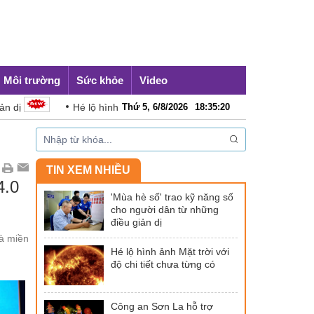
Môi trường
Sức khỏe
Video
Hé lộ hình ảnh Mặt trời với độ chi tiết chưa từng có
Thứ 5, 6/8/2026
18
:
35
:
22
Công an 
TIN XEM NHIỀU
4.0
'Mùa hè số' trao kỹ năng số
cho người dân từ những
điều giản dị
à miền
Hé lộ hình ảnh Mặt trời với
độ chi tiết chưa từng có
Công an Sơn La hỗ trợ