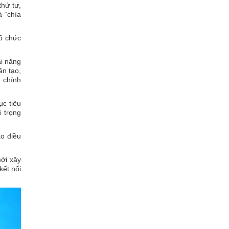
hứ tư,
à “chìa
tổ chức
ài năng
ân tạo,
, chính
ục tiêu
ệ trọng
ạo điều
mới xây
kết nối