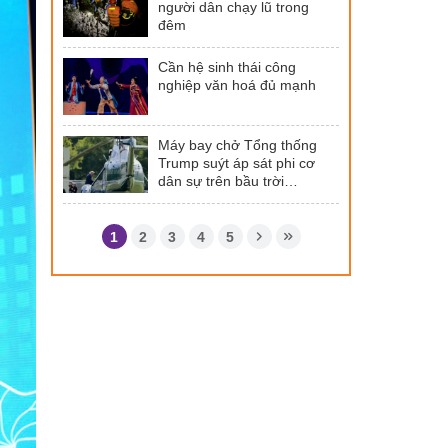
người dân chạy lũ trong
đêm
Cần hệ sinh thái công
nghiệp văn hoá đủ mạnh
Máy bay chở Tổng thống
Trump suýt áp sát phi cơ
dân sự trên bầu trời
Washington
1
2
3
4
5