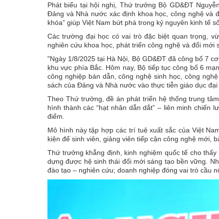
Phát biểu tại hội nghị, Thứ trưởng Bộ GD&ĐT Nguyễ
Đảng và Nhà nước xác định khoa học, công nghệ và đổi
khóa” giúp Việt Nam bứt phá trong kỷ nguyên kinh tế số
Các trường đại học có vai trò đặc biệt quan trọng, 
nghiên cứu khoa học, phát triển công nghệ và đổi mới 
"Ngày 1/8/2025 tại Hà Nội, Bộ GD&ĐT đã công bố 7 cơ s
khu vực phía Bắc. Hôm nay, Bộ tiếp tục công bố 6 mạng
công nghiệp bán dẫn, công nghệ sinh học, công nghệ g
sách của Đảng và Nhà nước vào thực tiễn giáo dục đại 
Theo Thứ trưởng, đề án phát triển hệ thống trung tâ
hình thành các “hạt nhân dẫn dắt” – liên minh chiến l
điểm.
Mô hình này tập hợp các trí tuệ xuất sắc của Việt Nam
kiện để sinh viên, giảng viên tiếp cận công nghệ mới, b
Thứ trưởng khẳng định, kinh nghiệm quốc tế cho thấy 
dựng được hệ sinh thái đổi mới sáng tạo bền vững. Nhà
đào tạo – nghiên cứu; doanh nghiệp đóng vai trò cầu nố