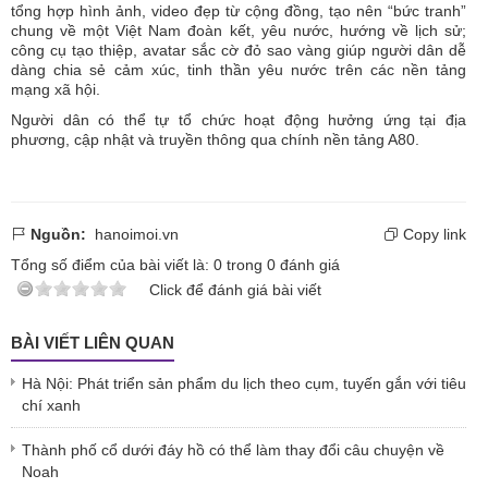
tổng hợp hình ảnh, video đẹp từ cộng đồng, tạo nên “bức tranh”
chung về một Việt Nam đoàn kết, yêu nước, hướng về lịch sử;
công cụ tạo thiệp, avatar sắc cờ đỏ sao vàng giúp người dân dễ
dàng chia sẻ cảm xúc, tinh thần yêu nước trên các nền tảng
mạng xã hội.
Người dân có thể tự tổ chức hoạt động hưởng ứng tại địa
phương, cập nhật và truyền thông qua chính nền tảng A80.
Nguồn:
hanoimoi.vn
Copy link
Tổng số điểm của bài viết là:
0
trong
0
đánh giá
Click để đánh giá bài viết
BÀI VIẾT LIÊN QUAN
Hà Nội: Phát triển sản phẩm du lịch theo cụm, tuyến gắn với tiêu
chí xanh
Thành phố cổ dưới đáy hồ có thể làm thay đổi câu chuyện về
Noah