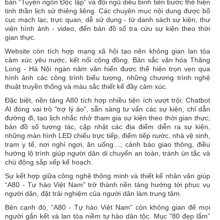
bản “Tuyên ngôn Độc lập” và đội ngũ diễu binh tiến bước thể hiện
tinh thần lịch sử thiêng liêng. Các chuyên mục nội dung được bố
cục mạch lạc, trực quan, dễ sử dụng - từ danh sách sự kiện, thư
viện hình ảnh - video, đến bản đồ số tra cứu sự kiện theo thời
gian thực.
Website còn tích hợp mạng xã hội tạo nên không gian lan tỏa
cảm xúc yêu nước, kết nối cộng đồng. Bản sắc văn hóa Thăng
Long - Hà Nội ngàn năm văn hiến được thể hiện trọn vẹn qua
hình ảnh các công trình biểu tượng, những chương trình nghệ
thuật truyền thống và màu sắc thiết kế đầy cảm xúc.
Đặc biệt, nền tảng A80 tích hợp nhiều tiện ích vượt trội: Chatbot
AI đóng vai trò “trợ lý ảo”, sẵn sàng tư vấn các sự kiện, chỉ dẫn
đường đi, tạo lịch nhắc nhở tham gia sự kiện theo thời gian thực;
bản đồ số tương tác, cập nhật các địa điểm diễn ra sự kiện,
những màn hình LED chiếu trực tiếp, điểm tiếp nước, nhà vệ sinh,
trạm y tế, nơi nghỉ ngơi, ăn uống…; cảnh báo giao thông, điều
hướng lộ trình giúp người dân di chuyển an toàn, tránh ùn tắc và
chủ động sắp xếp kế hoạch.
Sự kết hợp giữa công nghệ thông minh và thiết kế nhân văn giúp
“A80 - Tự hào Việt Nam” trở thành nền tảng hướng tới phục vụ
người dân, đặt trải nghiệm của người dân làm trung tâm.
Bên cạnh đó, “A80 - Tự hào Việt Nam” còn không gian để mọi
người gắn kết và lan tỏa niềm tự hào dân tộc. Mục “80 đẹp lắm”