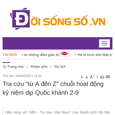
Toggle
naviga
ời dân từ những điều giản dị
TIN MỚI
Hé lộ hình ảnh Mặt trời với độ 
Trang chủ
Khám phá
Du lịch
Thứ sáu, 08/08/2025
|
14:22
+
|
A
-
A
A
Tra cứu “từ A đến Z” chuỗi hoạt động
kỷ niệm dịp Quốc khánh 2-9
Nền tảng số “A80 - Tự hào Việt Nam” của thành phố Hà Nội