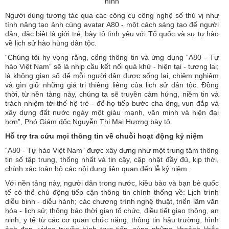
hình
Người dùng tương tác qua các công cụ công nghệ số thú vị như
tính năng tạo ảnh cùng avatar A80 - một cách sáng tạo để người
dân, đặc biệt là giới trẻ, bày tỏ tình yêu với Tổ quốc và sự tự hào
về lịch sử hào hùng dân tộc.
“Chúng tôi hy vọng rằng, cổng thông tin và ứng dụng “A80 - Tự
hào Việt Nam” sẽ là nhịp cầu kết nối quá khứ - hiện tại - tương lai;
là không gian số để mỗi người dân được sống lại, chiêm nghiệm
và gìn giữ những giá trị thiêng liêng của lịch sử dân tộc. Đồng
thời, từ nền tảng này, chúng ta sẽ truyền cảm hứng, niềm tin và
trách nhiệm tới thế hệ trẻ - để họ tiếp bước cha ông, vun đắp và
xây dựng đất nước ngày một giàu mạnh, văn minh và hiện đại
hơn”, Phó Giám đốc Nguyễn Thị Mai Hương bày tỏ.
Hỗ trợ tra cứu mọi thông tin về chuỗi hoạt động kỷ niệm
“A80 - Tự hào Việt Nam” được xây dựng như một trung tâm thông
tin số tập trung, thống nhất và tin cậy, cập nhật đầy đủ, kịp thời,
chính xác toàn bộ các nội dung liên quan đến lễ kỷ niệm.
Với nền tảng này, người dân trong nước, kiều bào và bạn bè quốc
tế có thể chủ động tiếp cận thông tin chính thống về: Lịch trình
diễu binh - diễu hành; các chương trình nghệ thuật, triển lãm văn
hóa - lịch sử; thông báo thời gian tổ chức, điều tiết giao thông, an
ninh, y tế từ các cơ quan chức năng; thông tin hậu trường, hình
ảnh đẹp, video truyền hình trực tiếp, cùng những khoảnh khắc