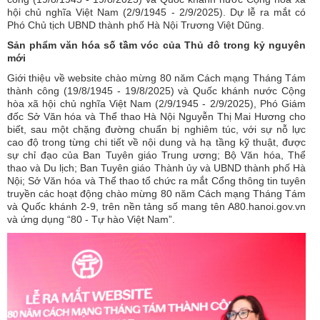
hội chủ nghĩa Việt Nam (2/9/1945 - 2/9/2025). Dự lễ ra mắt có
Phó Chủ tịch UBND thành phố Hà Nội Trương Việt Dũng.
Sản phẩm văn hóa số tầm vóc của Thủ đô trong kỷ nguyên
mới
Giới thiệu về website chào mừng 80 năm Cách mạng Tháng Tám
thành công (19/8/1945 - 19/8/2025) và Quốc khánh nước Cộng
hòa xã hội chủ nghĩa Việt Nam (2/9/1945 - 2/9/2025), Phó Giám
đốc Sở Văn hóa và Thể thao Hà Nội Nguyễn Thị Mai Hương cho
biết, sau một chặng đường chuẩn bị nghiêm túc, với sự nỗ lực
cao độ trong từng chi tiết về nội dung và hạ tầng kỹ thuật, được
sự chỉ đạo của Ban Tuyên giáo Trung ương; Bộ Văn hóa, Thể
thao và Du lịch; Ban Tuyên giáo Thành ủy và UBND thành phố Hà
Nội; Sở Văn hóa và Thể thao tổ chức ra mắt Cổng thông tin tuyên
truyền các hoạt động chào mừng 80 năm Cách mạng Tháng Tám
và Quốc khánh 2-9, trên nền tảng số mang tên A80.hanoi.gov.vn
và ứng dụng “80 - Tự hào Việt Nam”.