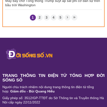
Máy bay chở Tổng thống Trump suýt áp sát phi cơ dân sự trên
bầu trời Washington
1
2
3
4
5
TRANG THÔNG TIN ĐIỆN TỬ TỔNG HỢP ĐỜI
SỐNG SỐ
Người chịu trách nhiệm nội dung trang thông tin điện tử tổng
hợp:
Giám đốc - Bùi Quang Hiếu
Giấy phép số: 3512/GP-TTĐT do Sở Thông tin và Truyền thông Hà
Nội cấp ngày 22/11/2022