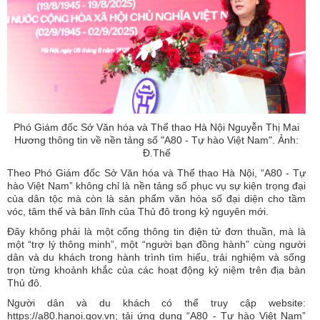
Phó Giám đốc Sở Văn hóa và Thể thao Hà Nội Nguyễn Thị Mai
Hương thông tin về nền tảng số "A80 - Tự hào Việt Nam". Ảnh:
Đ.Thế
Theo Phó Giám đốc Sở Văn hóa và Thể thao Hà Nội, “A80 - Tự
hào Việt Nam” không chỉ là nền tảng số phục vụ sự kiện trọng đại
của dân tộc mà còn là sản phẩm văn hóa số đại diện cho tầm
vóc, tâm thế và bản lĩnh của Thủ đô trong kỷ nguyên mới.
Đây không phải là một cổng thông tin điện tử đơn thuần, mà là
một “trợ lý thông minh”, một “người bạn đồng hành” cùng người
dân và du khách trong hành trình tìm hiếu, trải nghiệm và sống
trọn từng khoảnh khắc của các hoạt động kỷ niệm trên địa bàn
Thủ đô.
Người dân và du khách có thể truy cập website:
https://a80.hanoi.gov.vn
; tải ứng dụng “A80 - Tự hào Việt Nam”