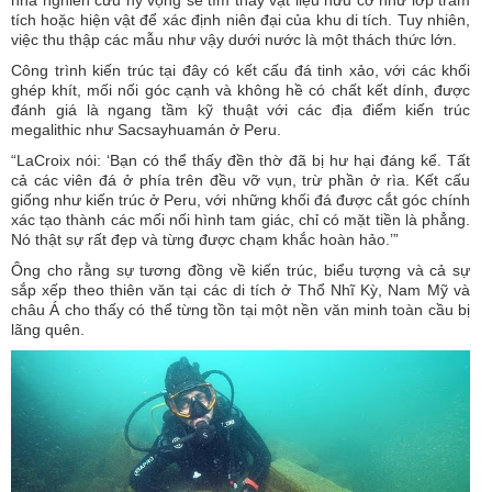
nhà nghiên cứu hy vọng sẽ tìm thấy vật liệu hữu cơ như lớp trầm
tích hoặc hiện vật để xác định niên đại của khu di tích. Tuy nhiên,
việc thu thập các mẫu như vậy dưới nước là một thách thức lớn.
Công trình kiến trúc tại đây có kết cấu đá tinh xảo, với các khối
ghép khít, mối nối góc cạnh và không hề có chất kết dính, được
đánh giá là ngang tầm kỹ thuật với các địa điểm kiến trúc
megalithic như Sacsayhuamán ở Peru.
“LaCroix nói: ‘Bạn có thể thấy đền thờ đã bị hư hại đáng kể. Tất
cả các viên đá ở phía trên đều vỡ vụn, trừ phần ở rìa. Kết cấu
giống như kiến trúc ở Peru, với những khối đá được cắt góc chính
xác tạo thành các mối nối hình tam giác, chỉ có mặt tiền là phẳng.
Nó thật sự rất đẹp và từng được chạm khắc hoàn hảo.’”
Ông cho rằng sự tương đồng về kiến trúc, biểu tượng và cả sự
sắp xếp theo thiên văn tại các di tích ở Thổ Nhĩ Kỳ, Nam Mỹ và
châu Á cho thấy có thể từng tồn tại một nền văn minh toàn cầu bị
lãng quên.