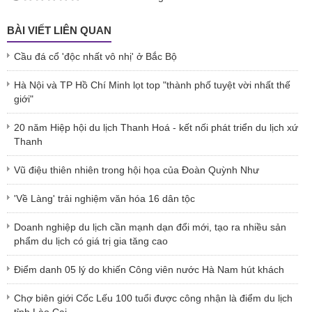
BÀI VIẾT LIÊN QUAN
Cầu đá cổ 'độc nhất vô nhị' ở Bắc Bộ
Hà Nội và TP Hồ Chí Minh lọt top "thành phố tuyệt vời nhất thế
giới"
20 năm Hiệp hội du lịch Thanh Hoá - kết nối phát triển du lịch xứ
Thanh
Vũ điệu thiên nhiên trong hội họa của Đoàn Quỳnh Như
'Về Làng' trải nghiệm văn hóa 16 dân tộc
Doanh nghiệp du lịch cần mạnh dạn đổi mới, tạo ra nhiều sản
phẩm du lịch có giá trị gia tăng cao
Điểm danh 05 lý do khiến Công viên nước Hà Nam hút khách
Chợ biên giới Cốc Lếu 100 tuổi được công nhận là điểm du lịch
tỉnh Lào Cai