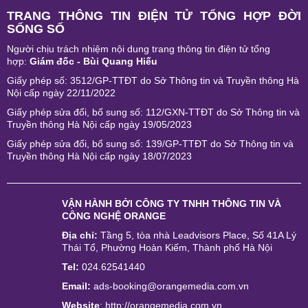
TRANG THÔNG TIN ĐIỆN TỬ TỔNG HỢP ĐỜI
SỐNG SỐ
Người chịu trách nhiệm nội dung trang thông tin điện tử tổng
hợp:
Giám đốc - Bùi Quang Hiếu
Giấy phép số: 3512/GP-TTĐT do Sở Thông tin và Truyền thông Hà
Nội cấp ngày 22/11/2022
Giấy phép sửa đổi, bổ sung số: 112/GXN-TTĐT do Sở Thông tin và
Truyền thông Hà Nội cấp ngày 19/05/2023
Giấy phép sửa đổi, bổ sung số: 139/GP-TTĐT do Sở Thông tin và
Truyền thông Hà Nội cấp ngày 18/07/2023
VẬN HÀNH BỞI
CÔNG TY TNHH THÔNG TIN VÀ
CÔNG NGHỆ ORANGE
Địa chỉ:
Tầng 5, tòa nhà Leadvisors Place, Số 41A Lý
Thái Tổ, Phường Hoàn Kiếm, Thành phố Hà Nội
Tel:
024.62541440
Email:
ads-booking@orangemedia.com.vn
Website
:
http://orangemedia.com.vn