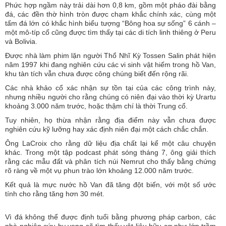
Phức hợp ngầm này trải dài hơn 0,8 km, gồm một pháo đài bằng
đá, các đền thờ hình tròn được chạm khắc chính xác, cùng một
tấm đá lớn có khắc hình biểu tượng “Bông hoa sự sống” 6 cánh –
một mô-típ cổ cũng được tìm thấy tại các di tích linh thiêng ở Peru
và Bolivia.
Được nhà làm phim lặn người Thổ Nhĩ Kỳ Tossen Salin phát hiện
năm 1997 khi đang nghiên cứu các vi sinh vật hiếm trong hồ Van,
khu tàn tích vẫn chưa được công chúng biết đến rộng rãi.
Các nhà khảo cổ xác nhận sự tồn tại của các công trình này,
nhưng nhiều người cho rằng chúng có niên đại vào thời kỳ Urartu
khoảng 3.000 năm trước, hoặc thậm chí là thời Trung cổ.
Tuy nhiên, họ thừa nhận rằng địa điểm này vẫn chưa được
nghiên cứu kỹ lưỡng hay xác định niên đại một cách chắc chắn.
Ông LaCroix cho rằng dữ liệu địa chất lại kể một câu chuyện
khác. Trong một tập podcast phát sóng tháng 7, ông giải thích
rằng các mẫu đất và phân tích núi Nemrut cho thấy bằng chứng
rõ ràng về một vụ phun trào lớn khoảng 12.000 năm trước.
Kết quả là mực nước hồ Van đã tăng đột biến, với một số ước
tính cho rằng tăng hơn 30 mét.
Vì đá không thể được định tuổi bằng phương pháp carbon, các