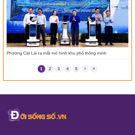
Phường Cát Lái ra mắt mô hình khu phố thông minh
1
2
3
4
5