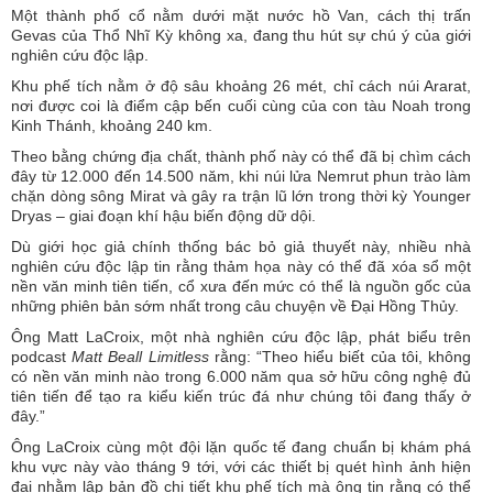
Một thành phố cổ nằm dưới mặt nước hồ Van, cách thị trấn
Gevas của Thổ Nhĩ Kỳ không xa, đang thu hút sự chú ý của giới
nghiên cứu độc lập.
Khu phế tích nằm ở độ sâu khoảng 26 mét, chỉ cách núi Ararat,
nơi được coi là điểm cập bến cuối cùng của con tàu Noah trong
Kinh Thánh, khoảng 240 km.
Theo bằng chứng địa chất, thành phố này có thể đã bị chìm cách
đây từ 12.000 đến 14.500 năm, khi núi lửa Nemrut phun trào làm
chặn dòng sông Mirat và gây ra trận lũ lớn trong thời kỳ Younger
Dryas – giai đoạn khí hậu biến động dữ dội.
Dù giới học giả chính thống bác bỏ giả thuyết này, nhiều nhà
nghiên cứu độc lập tin rằng thảm họa này có thể đã xóa sổ một
nền văn minh tiên tiến, cổ xưa đến mức có thể là nguồn gốc của
những phiên bản sớm nhất trong câu chuyện về Đại Hồng Thủy.
Ông Matt LaCroix, một nhà nghiên cứu độc lập, phát biểu trên
podcast
Matt Beall Limitless
rằng: “Theo hiểu biết của tôi, không
có nền văn minh nào trong 6.000 năm qua sở hữu công nghệ đủ
tiên tiến để tạo ra kiểu kiến trúc đá như chúng tôi đang thấy ở
đây.”
Ông LaCroix cùng một đội lặn quốc tế đang chuẩn bị khám phá
khu vực này vào tháng 9 tới, với các thiết bị quét hình ảnh hiện
đại nhằm lập bản đồ chi tiết khu phế tích mà ông tin rằng có thể