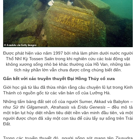
Được phát hiện vào năm 1997 bởi nhà làm phim dưới nước người
Thổ Nhĩ Kỳ Tossen Salin trong khi nghiên cứu các loài động vật
không xương sống nhỏ bé khác thường của Hồ Van, những tàn
tích này phần lớn vẫn chưa được công chúng biết đến.
Gắn kết với các truyền thuyết Đại Hồng Thủy cổ xưa
Giới học giả từ lâu đã thừa nhận rằng câu chuyện lũ lụt trong Kinh
Thánh có nguồn gốc từ các văn bản cổ của Lưỡng Hà.
Những tấm bảng đất sét cổ của người Sumer, Akkad và Babylon –
như
Sử thi Gilgamesh
,
Atrahasis
và
Eridu Genesis
– đều mô tả
một trận lụt hủy diệt nhằm tiêu diệt nền văn minh đầu tiên, và một
người được chọn đã xây một con tàu để cứu lấy sự sống trên Trái
Đất.
Trong các truyền thuyết đó, người sống sót mang tên Ziusudra