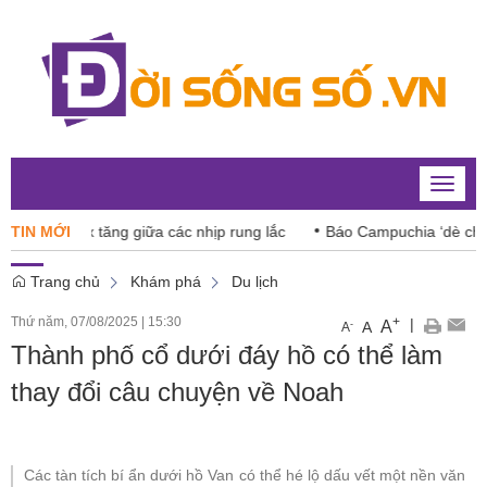
Toggle
naviga
Index tăng giữa các nhịp rung lắc
TIN MỚI
Báo Campuchia ‘dè chừng’ X
Trang chủ
Khám phá
Du lịch
Thứ năm, 07/08/2025
|
15:30
+
|
A
-
A
A
Thành phố cổ dưới đáy hồ có thể làm
thay đổi câu chuyện về Noah
Các tàn tích bí ẩn dưới hồ Van có thể hé lộ dấu vết một nền văn