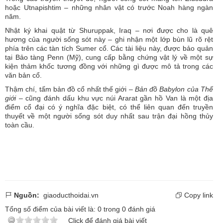
hoặc Utnapishtim – những nhân vật có trước Noah hàng ngàn
năm.
Nhật ký khai quật từ Shuruppak, Iraq – nơi được cho là quê
hương của người sống sót này – ghi nhận một lớp bùn lũ rõ rệt
phía trên các tàn tích Sumer cổ. Các tài liệu này, được bảo quản
tại Bảo tàng Penn (Mỹ), cung cấp bằng chứng vật lý về một sự
kiện thảm khốc tương đồng với những gì được mô tả trong các
văn bản cổ.
Thậm chí, tấm bản đồ cổ nhất thế giới –
Bản đồ Babylon của Thế
giới
– cũng đánh dấu khu vực núi Ararat gần hồ Van là một địa
điểm cổ đại có ý nghĩa đặc biệt, có thể liên quan đến truyền
thuyết về một người sống sót duy nhất sau trận đại hồng thủy
toàn cầu.
Nguồn:
giaoducthoidai.vn
Copy link
Tổng số điểm của bài viết là:
0
trong
0
đánh giá
Click để đánh giá bài viết