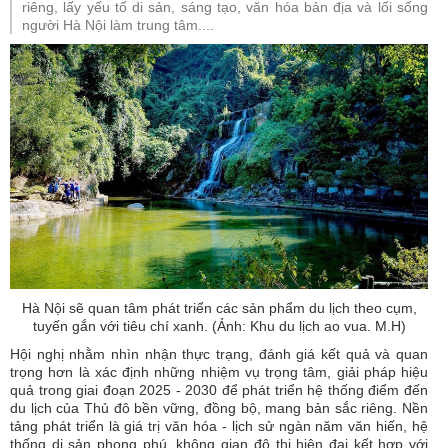
riêng, lấy yếu tố di sản, sáng tạo, văn hóa bản địa và lối sống
người Hà Nội làm trung tâm....
Hà Nội sẽ quan tâm phát triển các sản phẩm du lịch theo cụm,
tuyến gắn với tiêu chí xanh. (Ảnh: Khu du lịch ao vua. M.H)
Hội nghị nhằm nhìn nhận thực trạng, đánh giá kết quả và quan
trọng hơn là xác định những nhiệm vụ trọng tâm, giải pháp hiệu
quả trong giai đoạn 2025 - 2030 để phát triển hệ thống điểm đến
du lịch của Thủ đô bền vững, đồng bộ, mang bản sắc riêng. Nền
tảng phát triển là giá trị văn hóa - lịch sử ngàn năm văn hiến, hệ
thống di sản phong phú, không gian đô thị hiện đại kết hợp với