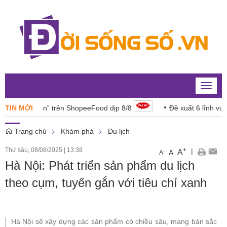
Toggle
naviga
ng tiền” trên ShopeeFood dịp 8/8
TIN MỚI
Đề xuất 6 lĩnh vực năng 
Trang chủ
Khám phá
Du lịch
Thứ sáu, 08/08/2025
|
13:38
+
|
A
-
A
A
Hà Nội: Phát triển sản phẩm du lịch
theo cụm, tuyến gắn với tiêu chí xanh
Hà Nội sẽ xây dựng các sản phẩm có chiều sâu, mang bản sắc