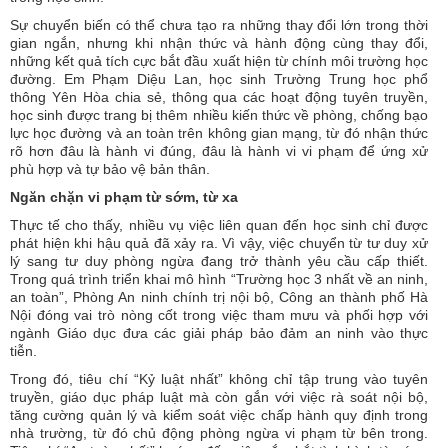
Sự chuyển biến có thể chưa tạo ra những thay đổi lớn trong thời
gian ngắn, nhưng khi nhận thức và hành động cùng thay đổi,
những kết quả tích cực bắt đầu xuất hiện từ chính môi trường học
đường. Em Phạm Diệu Lan, học sinh Trường Trung học phổ
thông Yên Hòa chia sẻ, thông qua các hoạt động tuyên truyền,
học sinh được trang bị thêm nhiều kiến thức về phòng, chống bạo
lực học đường và an toàn trên không gian mạng, từ đó nhận thức
rõ hơn đâu là hành vi đúng, đâu là hành vi vi phạm để ứng xử
phù hợp và tự bảo vệ bản thân.
Ngăn chặn vi phạm từ sớm, từ xa
Thực tế cho thấy, nhiều vụ việc liên quan đến học sinh chỉ được
phát hiện khi hậu quả đã xảy ra. Vì vậy, việc chuyển từ tư duy xử
lý sang tư duy phòng ngừa đang trở thành yêu cầu cấp thiết.
Trong quá trình triển khai mô hình “Trường học 3 nhất về an ninh,
an toàn”, Phòng An ninh chính trị nội bộ, Công an thành phố Hà
Nội đóng vai trò nòng cốt trong việc tham mưu và phối hợp với
ngành Giáo dục đưa các giải pháp bảo đảm an ninh vào thực
tiễn.
Trong đó, tiêu chí “Kỷ luật nhất” không chỉ tập trung vào tuyên
truyền, giáo dục pháp luật mà còn gắn với việc rà soát nội bộ,
tăng cường quản lý và kiểm soát việc chấp hành quy định trong
nhà trường, từ đó chủ động phòng ngừa vi phạm từ bên trong.