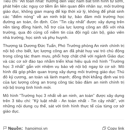
Tiêu chí “An toàn nhất” hướng đến việc nắm bắt tình hình từ sớm,
phát hiện các nguy cơ tiềm ẩn liên quan đến nhân sự, môi trường
giáo dục, không gian mạng để kịp thời xử lý, không để phát sinh
các “điểm nóng” về an ninh trật tự, bảo đảm môi trường học
đường an toàn, ổn định. Còn “Tin cậy nhất” được xây dựng trên
nền tảng đồng hành, hỗ trợ của lực lượng công an đối với nhà
trường, qua đó củng cố niềm tin của đội ngũ cán bộ, giáo viên
nhà trường, học sinh và phụ huynh.
Thượng tá Dương Đức Tuấn, Phó Trưởng phòng An ninh chính trị
nội bộ cho biết, lực lượng công an đã phát huy vai trò chủ động
trong công tác tham mưu, phối hợp chặt chẽ với ngành Giáo dục
và các cơ sở đào tạo nhằm triển khai hiệu quả mô hình “Trường
học 3 nhất” gắn với nhiệm vụ bảo vệ nội bộ ngay từ cơ sở. Mô
hình đã góp phần quan trọng xây dựng môi trường giáo dục Thủ
đô kỷ cương, an toàn và lành mạnh; đồng thời khẳng định vai trò
của lực lượng công an trong công tác bảo đảm an ninh chính trị
nội bộ trong tình hình mới.
Mô hình “Trường học 3 nhất về an ninh, an toàn” được xây dựng
trên 3 tiêu chí: “Kỷ luật nhất - An toàn nhất - Tin cậy nhất”, với
những nội dung cụ thể, sát với tình hình thực tế của từng cơ sở
giáo dục.
Nguồn:
hanoimoi.vn
Copy link