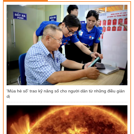
'Mùa hè số' trao kỹ năng số cho người dân từ những điều giản
dị