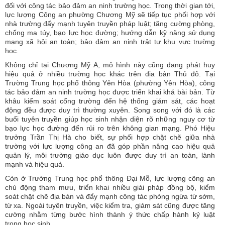
đối với công tác bảo đảm an ninh trường học. Trong thời gian tới,
lực lượng Công an phường Chương Mỹ sẽ tiếp tục phối hợp với
nhà trường đẩy mạnh tuyên truyền pháp luật; tăng cường phòng,
chống ma túy, bạo lực học đường; hướng dẫn kỹ năng sử dụng
mạng xã hội an toàn; bảo đảm an ninh trật tự khu vực trường
học.
Không chỉ tại Chương Mỹ A, mô hình này cũng đang phát huy
hiệu quả ở nhiều trường học khác trên địa bàn Thủ đô. Tại
Trường Trung học phổ thông Yên Hòa (phường Yên Hòa), công
tác bảo đảm an ninh trường học được triển khai khá bài bản. Từ
khâu kiểm soát cổng trường đến hệ thống giám sát, các hoạt
động đều được duy trì thường xuyên. Song song với đó là các
buổi tuyên truyền giúp học sinh nhận diện rõ những nguy cơ từ
bạo lực học đường đến rủi ro trên không gian mạng. Phó Hiệu
trưởng Trần Thị Hà cho biết, sự phối hợp chặt chẽ giữa nhà
trường với lực lượng công an đã góp phần nâng cao hiệu quả
quản lý, môi trường giáo dục luôn được duy trì an toàn, lành
mạnh và hiệu quả.
Còn ở Trường Trung học phổ thông Đại Mỗ, lực lượng công an
chủ động tham mưu, triển khai nhiều giải pháp đồng bộ, kiểm
soát chặt chẽ địa bàn và đẩy mạnh công tác phòng ngừa từ sớm,
từ xa. Ngoài tuyên truyền, việc kiểm tra, giám sát cũng được tăng
cường nhằm từng bước hình thành ý thức chấp hành kỷ luật
trong học sinh.