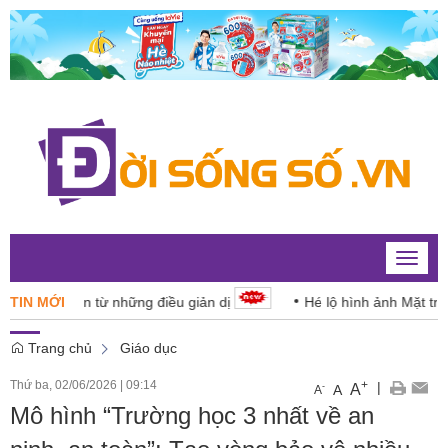
Toggle
naviga
gười dân từ những điều giản dị
TIN MỚI
Hé lộ hình ảnh Mặt trời với đ
Trang chủ
Giáo dục
Thứ ba, 02/06/2026
|
09:14
+
|
A
-
A
A
Mô hình “Trường học 3 nhất về an