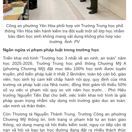
Công an phường Yên Hòa phối hợp với Trường Trung học phổ
thông Yên Hòa tiến hành kiểm tra đột xuất một số lớp học nhằm
bảo đảm học sinh không mang vật dụng không phù hợp vào
trường. Ả
nh: PV
Ngăn ngừa vi phạm pháp luật trong trường học
Triển khai mô hình “Trường học 3 nhất về an ninh, an toàn” năm
học 2025-2026, Trường Trung học phổ thông Chương Mỹ A
(phường Chương Mỹ) đặt mục tiêu 100% học sinh được tuyên
truyền, phổ biến pháp luật ít nhất 2 lần/năm; toàn bộ cán bộ, giáo
viên, học sinh ký cam kết chấp hành nội quy, quy định của nhà
trường và pháp luật của Nhà nước; đồng thời giảm tối thiểu 50%
số vụ việc vi phạm nội quy so với năm học trước… Phó Hiệu
trưởng Nguyễn Tiến Đạt cho biết, việc triển khai mô hình là giải
pháp quan trọng nhằm xây dựng môi trường giáo dục an toàn,
văn minh và thân thiện.
Còn Thượng tá Nguyễn Thành Trung, Trưởng Công an phường
Chương Mỹ thông tin, tình trạng vi phạm trật tự an toàn giao
thông, sử dụng mạng xã hội thiếu kiểm soát, nguy cơ tiếp cận tệ
nạn xã hội và bạo lực học đường đang đặt ra nhiều thách thức