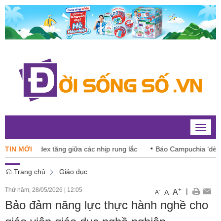
Toggle
naviga
 VN-Index tăng giữa các nhịp rung lắc
TIN MỚI
Báo Campuchia ‘dè chừn
Trang chủ
Giáo dục
Thứ năm, 28/05/2026
|
12:05
+
|
A
-
A
A
Bảo đảm năng lực thực hành nghề cho