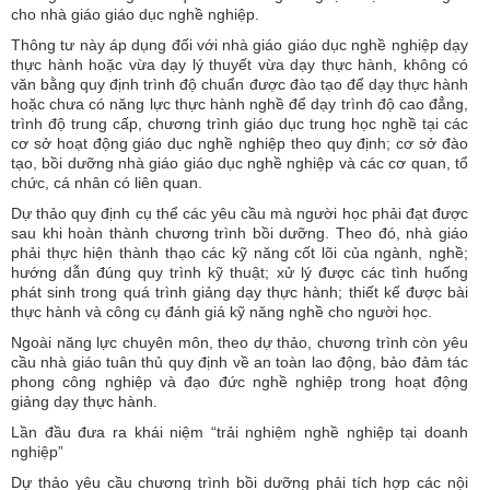
cho nhà giáo giáo dục nghề nghiệp.
Thông tư này áp dụng đối với nhà giáo giáo dục nghề nghiệp dạy
thực hành hoặc vừa dạy lý thuyết vừa dạy thực hành, không có
văn bằng quy định trình độ chuẩn được đào tạo để dạy thực hành
hoặc chưa có năng lực thực hành nghề để dạy trình độ cao đẳng,
trình độ trung cấp, chương trình giáo dục trung học nghề tại các
cơ sở hoạt động giáo dục nghề nghiệp theo quy định; cơ sở đào
tạo, bồi dưỡng nhà giáo giáo dục nghề nghiệp và các cơ quan, tổ
chức, cá nhân có liên quan.
Dự thảo quy định cụ thể các yêu cầu mà người học phải đạt được
sau khi hoàn thành chương trình bồi dưỡng. Theo đó, nhà giáo
phải thực hiện thành thạo các kỹ năng cốt lõi của ngành, nghề;
hướng dẫn đúng quy trình kỹ thuật; xử lý được các tình huống
phát sinh trong quá trình giảng dạy thực hành; thiết kế được bài
thực hành và công cụ đánh giá kỹ năng nghề cho người học.
Ngoài năng lực chuyên môn, theo dự thảo, chương trình còn yêu
cầu nhà giáo tuân thủ quy định về an toàn lao động, bảo đảm tác
phong công nghiệp và đạo đức nghề nghiệp trong hoạt động
giảng dạy thực hành.
Lần đầu đưa ra khái niệm “trải nghiệm nghề nghiệp tại doanh
nghiệp”
Dự thảo yêu cầu chương trình bồi dưỡng phải tích hợp các nội