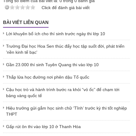
Tổng số điểm của bài viết là:
0
trong
0
đánh giá
Click để đánh giá bài viết
BÀI VIẾT LIÊN QUAN
Lời khuyên bổ ích cho thí sinh trước ngày thi lớp 10
Trường Đại học Hoa Sen thúc đẩy học tập suốt đời, phát triển
'nền kinh tế bạc'
Gần 23.000 thí sinh Tuyên Quang thi vào lớp 10
Thắp lửa học đường nơi phên dậu Tổ quốc
Cậu học trò và hành trình bước ra khỏi “vỏ ốc” để chạm tới
bảng vàng quốc tế
Hiệu trưởng gửi gắm học sinh chữ ‘Tĩnh’ trước kỳ thi tốt nghiệp
THPT
Gấp rút ôn thi vào lớp 10 ở Thanh Hóa