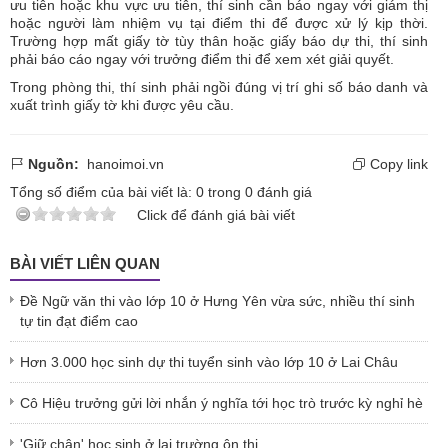
ưu tiên hoặc khu vực ưu tiên, thí sinh cần báo ngay với giám thị
hoặc người làm nhiệm vụ tại điểm thi để được xử lý kịp thời.
Trường hợp mất giấy tờ tùy thân hoặc giấy báo dự thi, thí sinh
phải báo cáo ngay với trưởng điểm thi để xem xét giải quyết.
Trong phòng thi, thí sinh phải ngồi đúng vị trí ghi số báo danh và
xuất trình giấy tờ khi được yêu cầu.
Nguồn:
hanoimoi.vn
Copy link
Tổng số điểm của bài viết là:
0
trong
0
đánh giá
Click để đánh giá bài viết
BÀI VIẾT LIÊN QUAN
Đề Ngữ văn thi vào lớp 10 ở Hưng Yên vừa sức, nhiều thí sinh
tự tin đạt điểm cao
Hơn 3.000 học sinh dự thi tuyển sinh vào lớp 10 ở Lai Châu
Cô Hiệu trưởng gửi lời nhắn ý nghĩa tới học trò trước kỳ nghỉ hè
'Giữ chân' học sinh ở lại trường ôn thi