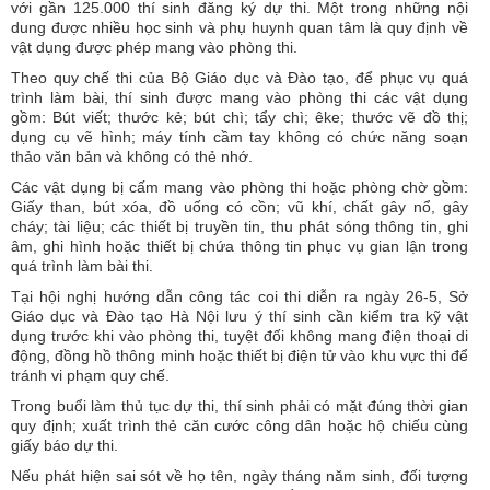
với gần 125.000 thí sinh đăng ký dự thi. Một trong những nội
dung được nhiều học sinh và phụ huynh quan tâm là quy định về
vật dụng được phép mang vào phòng thi.
Theo quy chế thi của Bộ Giáo dục và Đào tạo, để phục vụ quá
trình làm bài, thí sinh được mang vào phòng thi các vật dụng
gồm: Bút viết; thước kẻ; bút chì; tẩy chì; êke; thước vẽ đồ thị;
dụng cụ vẽ hình; máy tính cầm tay không có chức năng soạn
thảo văn bản và không có thẻ nhớ.
Các vật dụng bị cấm mang vào phòng thi hoặc phòng chờ gồm:
Giấy than, bút xóa, đồ uống có cồn; vũ khí, chất gây nổ, gây
cháy; tài liệu; các thiết bị truyền tin, thu phát sóng thông tin, ghi
âm, ghi hình hoặc thiết bị chứa thông tin phục vụ gian lận trong
quá trình làm bài thi.
Tại hội nghị hướng dẫn công tác coi thi diễn ra ngày 26-5, Sở
Giáo dục và Đào tạo Hà Nội lưu ý thí sinh cần kiểm tra kỹ vật
dụng trước khi vào phòng thi, tuyệt đối không mang điện thoại di
động, đồng hồ thông minh hoặc thiết bị điện tử vào khu vực thi để
tránh vi phạm quy chế.
Trong buổi làm thủ tục dự thi, thí sinh phải có mặt đúng thời gian
quy định; xuất trình thẻ căn cước công dân hoặc hộ chiếu cùng
giấy báo dự thi.
Nếu phát hiện sai sót về họ tên, ngày tháng năm sinh, đối tượng