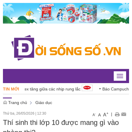
Toggle
naviga
 VN-Index tăng giữa các nhịp rung lắc
TIN MỚI
Báo Campuchia ‘dè
Trang chủ
Giáo dục
Thứ ba, 26/05/2026
|
12:30
+
|
A
-
A
A
Thí sinh thi lớp 10 được mang gì vào