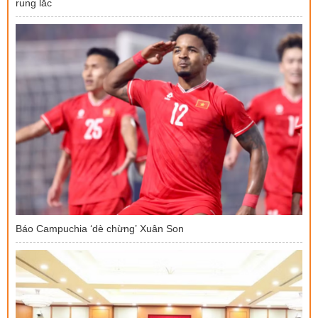
rung lắc
Báo Campuchia ‘dè chừng’ Xuân Son