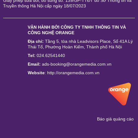
Giấy phép sửa đổi, bổ sung số: 139/GP-TTĐT do Sở Thông tin và
Truyền thông Hà Nội cấp ngày 18/07/2023
VẬN HÀNH BỞI
CÔNG TY TNHH THÔNG TIN VÀ
CÔNG NGHỆ ORANGE
Địa chỉ:
Tầng 5, tòa nhà Leadvisors Place, Số 41A Lý
Thái Tổ, Phường Hoàn Kiếm, Thành phố Hà Nội
Tel:
024.62541440
Email:
ads-booking@orangemedia.com.vn
Website
:
http://orangemedia.com.vn
Báo giá quảng cáo