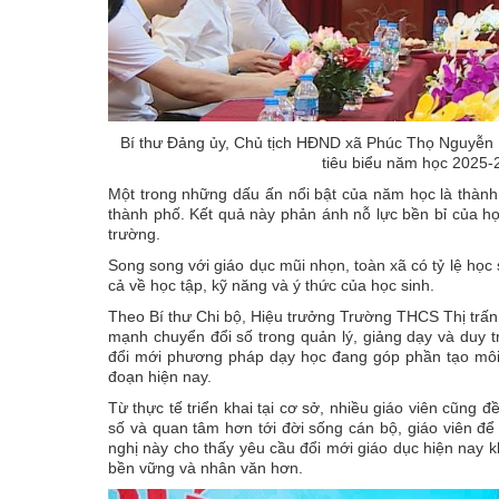
Bí thư Đảng ủy, Chủ tịch HĐND xã Phúc Thọ Nguyễn 
tiêu biểu năm học 2025-
Một trong những dấu ấn nổi bật của năm học là thành t
thành phố. Kết quả này phản ánh nỗ lực bền bỉ của học
trường.
Song song với giáo dục mũi nhọn, toàn xã có tỷ lệ học s
cả về học tập, kỹ năng và ý thức của học sinh.
Theo Bí thư Chi bộ, Hiệu trưởng Trường THCS Thị trấ
mạnh chuyển đổi số trong quản lý, giảng dạy và duy tr
đổi mới phương pháp dạy học đang góp phần tạo môi 
đoạn hiện nay.
Từ thực tế triển khai tại cơ sở, nhiều giáo viên cũng
số và quan tâm hơn tới đời sống cán bộ, giáo viên để
nghị này cho thấy yêu cầu đổi mới giáo dục hiện nay 
bền vững và nhân văn hơn.