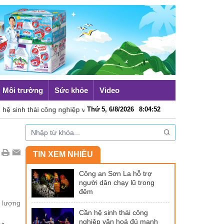
Môi trường
Sức khỏe
Video
 thái công nghiệp văn hoá đủ mạnh
Thứ 5, 6/8/2026
8
:
04
Máy bay chở Tổng thống
:
53
TIN XEM NHIỀU
Công an Sơn La hỗ trợ
người dân chạy lũ trong
đêm
t lượng
Cần hệ sinh thái công
nghiệp văn hoá đủ mạnh