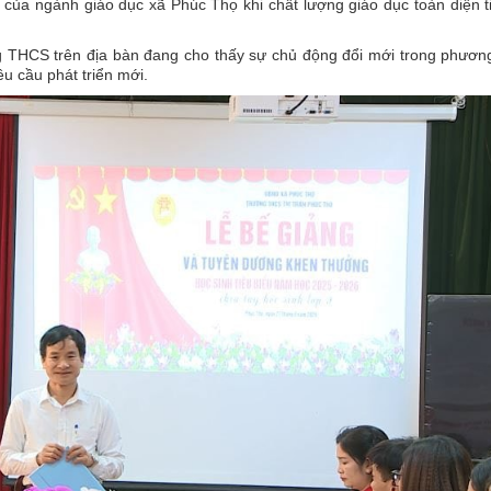
ủa ngành giáo dục xã Phúc Thọ khi chất lượng giáo dục toàn diện t
ng THCS trên địa bàn đang cho thấy sự chủ động đổi mới trong phươ
u cầu phát triển mới.