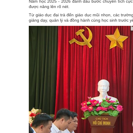
Năm học 2025 - 2026 đánh dấu bước chuyển tích cực c
được nâng lên rõ nét.
Từ giáo dục đại trà đến giáo dục mũi nhọn, các trườ
giảng dạy, quản lý và đồng hành cùng học sinh trước yê