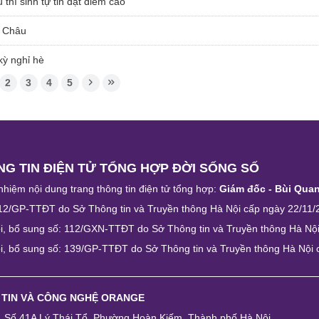
thí sinh tự tin đạt điểm cao
i Châu
kỳ nghỉ hè
2
3
4
5
G TIN ĐIỆN TỬ TỔNG HỢP ĐỜI SỐNG SỐ
nhiệm nội dung trang thông tin điện tử tổng hợp:
Giám đốc - Bùi Qua
12/GP-TTĐT do Sở Thông tin và Truyền thông Hà Nội cấp ngày 22/11/
i, bổ sung số: 112/GXN-TTĐT do Sở Thông tin và Truyền thông Hà Nộ
i, bổ sung số: 139/GP-TTĐT do Sở Thông tin và Truyền thông Hà Nội
 TIN VÀ CÔNG NGHỆ ORANGE
e, Số 41A Lý Thái Tổ, Phường Hoàn Kiếm, Thành phố Hà Nội