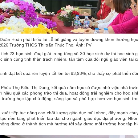
Doãn Hoàn phát biểu tại Lễ bế giảng và tuyên dương khen thưởng học
2026 Trường THCS Thị trấn Phúc Thọ. Ảnh: PV
ích 23 học sinh đoạt giải trong tổng số 30 học sinh dự thi học sinh g
 sinh cùng tinh thần trách nhiệm, tận tâm của đội ngũ giáo viên tại 
inh đạt kết quả rèn luyện tốt lên tới 93,93%, cho thấy sự phát triển đ
n Phúc Thọ Kiều Thị Dung, kết quả năm học có được nhờ việc nhà trư
ì hiệu quả các phong trào thi đua, hoạt động trải nghiệm cho học sin
trường học tập chủ động, sáng tạo và phù hợp hơn với học sinh tron
 đề xuất tiếp tục nâng cao chất lượng giáo dục mũi nhọn, đẩy mạnh chu
 tạo nền tảng phát triển lâu dài cho ngành giáo dục địa phương. Nhữ
không dừng ở thành tích mà hướng tới xây dựng môi trường học tập hi