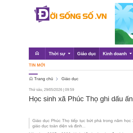
Thời sự
Giáo dục
Kinh doanh
TIN MỚI
Công 
Trang chủ
Giáo dục
Emagazine
OCOP
Thứ sáu, 29/05/2026
|
09:59
Chính sách
Học sinh xã Phúc Thọ ghi dấu ấn 
Doanh nghiệp
Giáo dục Phúc Thọ tiếp tục bứt phá trong năm học 2
giáo dục toàn diện và định...