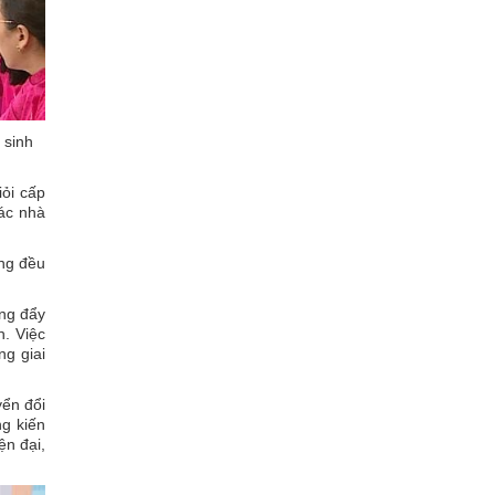
 sinh
iỏi cấp
các nhà
ồng đều
ờng đẩy
h. Việc
g giai
yển đổi
ng kiến
ện đại,