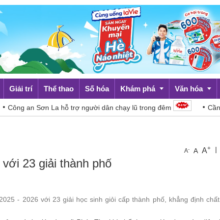
Giải trí
Thể thao
Số hóa
Khám phá
Văn hóa
an Sơn La hỗ trợ người dân chạy lũ trong đêm
Cần hệ sinh
Du lịch
Đời sống
+
|
A
-
A
A
với 23 giải thành phố
025 - 2026 với 23 giải học sinh giỏi cấp thành phố, khẳng định chấ