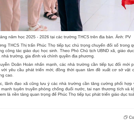
iảng năm học 2025 - 2026 tại các trường THCS trên địa bàn. Ảnh: PV
g THCS Thị trấn Phúc Thọ tiếp tục chú trọng chuyển đổi số trong qu
ong công tác giáo dục học sinh. Theo Phó Chủ tịch UBND xã, giáo dụ
 nhà trường, gia đình và chính quyền địa phương.
Nguyễn Doãn Hoàn nhấn mạnh, các nhà trường cần tiếp tục đổi mới 
với yêu cầu phát triển mới; đồng thời quan tâm đề xuất cơ sở vật 
ng cao.
c, lãnh đạo xã cũng lưu ý các nhà trường cần tăng cường phối hợp v
y mạnh tuyên truyền phòng chống đuối nước, tai nạn thương tích và 
m là nền tảng quan trọng để Phúc Thọ tiếp tục phát triển giáo dục to
Cop