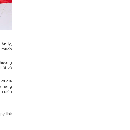
ản lý,
c muốn
phương
chất và
ới gia
kỹ năng
àn diện
y link