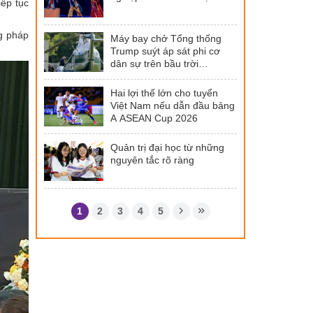
iếp tục
ng pháp
Máy bay chở Tổng thống
Trump suýt áp sát phi cơ
dân sự trên bầu trời
Washington
Hai lợi thế lớn cho tuyển
Việt Nam nếu dẫn đầu bảng
A ASEAN Cup 2026
Quản trị đại học từ những
nguyên tắc rõ ràng
1
2
3
4
5