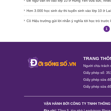
Đề Ngữ văn thi vào lớp 10 ở Hưng Yên vừa sức, nhiều 
Hơn 3.000 học sinh dự thi tuyển sinh vào lớp 10 ở La
Cô Hiệu trưởng gửi lời nhắn ý nghĩa tới học trò trước 
1
TRANG THÔN
Người chịu trách 
Giấy phép số: 35
Giấy phép sửa đổ
Giấy phép sửa đổ
VẬN HÀNH BỞI
CÔNG TY TNHH THÔNG
Địa chỉ:
Tầng 5, tòa nhà Leadvisors Plac