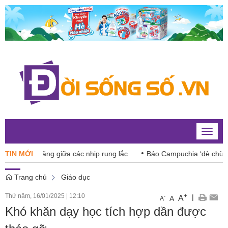
Toggle
naviga
Index tăng giữa các nhịp rung lắc
TIN MỚI
Báo Campuchia ‘dè chừng’ X
Trang chủ
Giáo dục
Thứ năm, 16/01/2025
|
12:10
+
|
A
-
A
A
Khó khăn dạy học tích hợp dần được