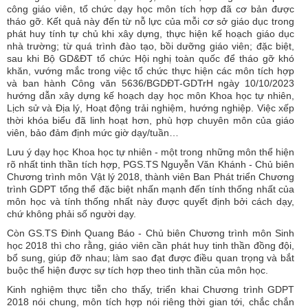
công giáo viên, tổ chức dạy học môn tích hợp đã cơ bản được
tháo gỡ. Kết quả này đến từ nỗ lực của mỗi cơ sở giáo dục trong
phát huy tính tự chủ khi xây dựng, thực hiện kế hoạch giáo dục
nhà trường; từ quá trình đào tạo, bồi dưỡng giáo viên; đặc biệt,
sau khi Bộ GD&ĐT tổ chức Hội nghị toàn quốc để tháo gỡ khó
khăn, vướng mắc trong việc tổ chức thực hiện các môn tích hợp
và ban hành Công văn 5636/BGDĐT-GDTrH ngày 10/10/2023
hướng dẫn xây dựng kế hoạch dạy học môn Khoa học tự nhiên,
Lịch sử và Địa lý, Hoạt động trải nghiệm, hướng nghiệp. Việc xếp
thời khóa biểu đã linh hoạt hơn, phù hợp chuyên môn của giáo
viên, bảo đảm định mức giờ dạy/tuần…
Lưu ý dạy học Khoa học tự nhiên - một trong những môn thể hiện
rõ nhất tinh thần tích hợp, PGS.TS Nguyễn Văn Khánh - Chủ biên
Chương trình môn Vật lý 2018, thành viên Ban Phát triển Chương
trình GDPT tổng thể đặc biệt nhấn mạnh đến tính thống nhất của
môn học và tính thống nhất này được quyết định bởi cách dạy,
chứ không phải số người dạy.
Còn GS.TS Đinh Quang Báo - Chủ biên Chương trình môn Sinh
học 2018 thì cho rằng, giáo viên cần phát huy tinh thần đồng đội,
bổ sung, giúp đỡ nhau; làm sao đạt được điều quan trọng và bắt
buộc thể hiện được sự tích hợp theo tinh thần của môn học.
Kinh nghiệm thực tiễn cho thấy, triển khai Chương trình GDPT
2018 nói chung, môn tích hợp nói riêng thời gian tới, chắc chắn