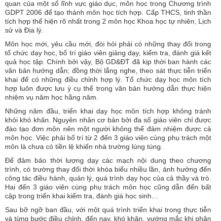
quan của một số lĩnh vực giáo dục, môn học trong Chương trình
GDPT 2006 để tạo thành môn học tích hợp. Cấp THCS, tinh thần
tích hợp thể hiện rõ nhất trong 2 môn học Khoa học tự nhiên, Lịch
sử và Địa lý.
Môn học mới, yêu cầu mới, đòi hỏi phải có những thay đổi trong
tổ chức dạy học, bố trí giáo viên giảng dạy, kiểm tra, đánh giá kết
quả học tập. Chính bởi vậy, Bộ GD&ĐT đã kịp thời ban hành các
văn bản hướng dẫn; đồng thời lắng nghe, theo sát thực tiễn triển
khai để có những điều chỉnh hợp lý. Tổ chức dạy học môn tích
hợp luôn được lưu ý cụ thể trong văn bản hướng dẫn thực hiện
nhiệm vụ năm học hằng năm.
Những năm đầu, triển khai dạy học môn tích hợp không tránh
khỏi khó khăn. Nguyên nhân cơ bản bởi đa số giáo viên chỉ được
đào tạo đơn môn nên một người không thể đảm nhiệm được cả
môn học. Việc phải bố trí từ 2 đến 3 giáo viên cùng phụ trách một
môn là chưa có tiền lệ khiến nhà trường lúng túng.
Để đảm bảo thời lượng dạy các mạch nội dung theo chương
trình, có trường thay đổi thời khóa biểu nhiều lần, ảnh hưởng đến
công tác điều hành, quản lý, quá trình dạy học của cả thầy và trò.
Hai đến 3 giáo viên cùng phụ trách môn học cũng dẫn đến bất
cập trong triển khai kiểm tra, đánh giá học sinh…
Sau bỡ ngỡ ban đầu, với một quá trình triển khai trong thực tiễn
và từng bước điều chỉnh, đến nay, khó khăn, vướng mắc khi phân