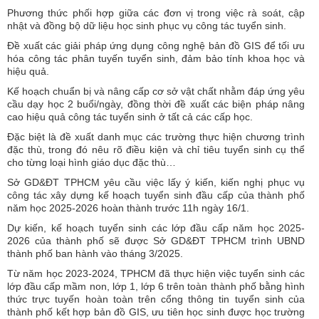
Phương thức phối hợp giữa các đơn vị trong việc rà soát, cập
nhật và đồng bộ dữ liệu học sinh phục vụ công tác tuyển sinh.
Đề xuất các giải pháp ứng dụng công nghệ bản đồ GIS để tối ưu
hóa công tác phân tuyến tuyển sinh, đảm bảo tính khoa học và
hiệu quả.
Kế hoạch chuẩn bị và nâng cấp cơ sở vật chất nhằm đáp ứng yêu
cầu dạy học 2 buổi/ngày, đồng thời đề xuất các biện pháp nâng
cao hiệu quả công tác tuyển sinh ở tất cả các cấp học.
Đặc biệt là đề xuất danh mục các trường thực hiện chương trình
đặc thù, trong đó nêu rõ điều kiện và chỉ tiêu tuyển sinh cụ thể
cho từng loại hình giáo dục đặc thù…
Sở GD&ĐT TPHCM yêu cầu việc lấy ý kiến, kiến nghị phục vụ
công tác xây dựng kế hoạch tuyển sinh đầu cấp của thành phố
năm học 2025-2026 hoàn thành trước 11h ngày 16/1.
Dự kiến, kế hoạch tuyển sinh các lớp đầu cấp năm học 2025-
2026 của thành phố sẽ được Sở GD&ĐT TPHCM trình UBND
thành phố ban hành vào tháng 3/2025.
Từ năm học 2023-2024, TPHCM đã thực hiện việc tuyển sinh các
lớp đầu cấp mầm non, lớp 1, lớp 6 trên toàn thành phố bằng hình
thức trực tuyến hoàn toàn trên cổng thông tin tuyển sinh của
thành phố kết hợp bản đồ GIS, ưu tiên học sinh được học trường