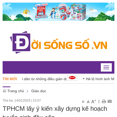
Toggle
naviga
ho người dân từ những điều giản dị
TIN MỚI
Hé lộ hình ảnh Mặt trời 
Trang chủ
Giáo dục
Thứ ba, 14/01/2025
|
15:07
+
|
A
-
A
A
TPHCM lấy ý kiến xây dựng kế hoạch