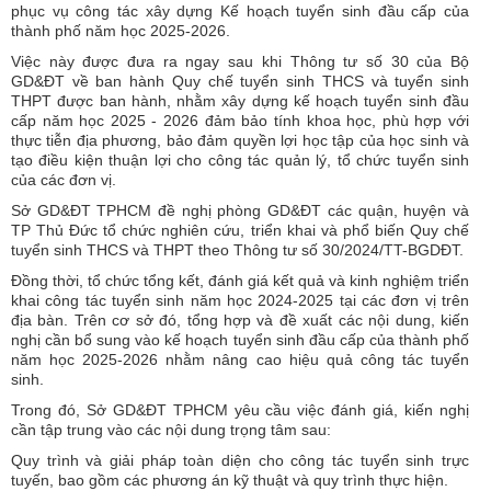
phục vụ công tác xây dựng Kế hoạch tuyển sinh đầu cấp của
thành phố năm học 2025-2026.
Việc này được đưa ra ngay sau khi Thông tư số 30 của Bộ
GD&ĐT về ban hành Quy chế tuyển sinh THCS và tuyển sinh
THPT được ban hành, nhằm xây dựng kế hoạch tuyển sinh đầu
cấp năm học 2025 - 2026 đảm bảo tính khoa học, phù hợp với
thực tiễn địa phương, bảo đảm quyền lợi học tập của học sinh và
tạo điều kiện thuận lợi cho công tác quản lý, tổ chức tuyển sinh
của các đơn vị.
Sở GD&ĐT TPHCM đề nghị phòng GD&ĐT các quận, huyện và
TP Thủ Đức tổ chức nghiên cứu, triển khai và phổ biến Quy chế
tuyển sinh THCS và THPT theo Thông tư số 30/2024/TT-BGDĐT.
Đồng thời, tổ chức tổng kết, đánh giá kết quả và kinh nghiệm triển
khai công tác tuyển sinh năm học 2024-2025 tại các đơn vị trên
địa bàn. Trên cơ sở đó, tổng hợp và đề xuất các nội dung, kiến
nghị cần bổ sung vào kế hoạch tuyển sinh đầu cấp của thành phố
năm học 2025-2026 nhằm nâng cao hiệu quả công tác tuyển
sinh.
Trong đó, Sở GD&ĐT TPHCM yêu cầu việc đánh giá, kiến nghị
cần tập trung vào các nội dung trọng tâm sau:
Quy trình và giải pháp toàn diện cho công tác tuyển sinh trực
tuyến, bao gồm các phương án kỹ thuật và quy trình thực hiện.