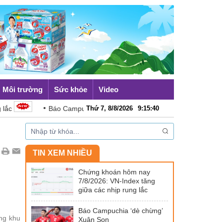
Môi trường
Sức khỏe
Video
Báo Campuchia ‘dè chừng’ Xuân Son
Thứ 7, 8/8/2026
9
:
15
Australia đề cao hợp tác
:
42
TIN XEM NHIỀU
Chứng khoán hôm nay
7/8/2026: VN-Index tăng
giữa các nhịp rung lắc
Báo Campuchia ‘dè chừng’
ạng khu
Xuân Son