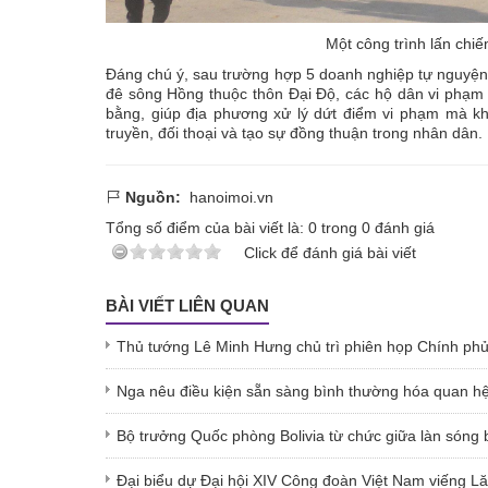
Một công trình lấn ch
Đáng chú ý, sau trường hợp 5 doanh nghiệp tự nguyện b
đê sông Hồng thuộc thôn Đại Độ, các hộ dân vi phạm
bằng, giúp địa phương xử lý dứt điểm vi phạm mà khô
truyền, đối thoại và tạo sự đồng thuận trong nhân dân.
Nguồn:
hanoimoi.vn
Tổng số điểm của bài viết là:
0
trong
0
đánh giá
Click để đánh giá bài viết
BÀI VIẾT LIÊN QUAN
Thủ tướng Lê Minh Hưng chủ trì phiên họp Chính ph
Nga nêu điều kiện sẵn sàng bình thường hóa quan h
Bộ trưởng Quốc phòng Bolivia từ chức giữa làn sóng b
Đại biểu dự Đại hội XIV Công đoàn Việt Nam viếng L