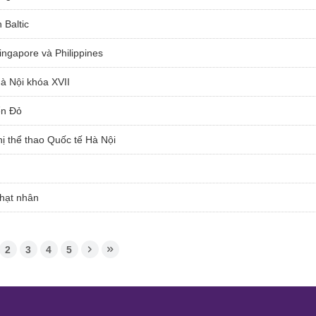
 Baltic
ngapore và Philippines
à Nội khóa XVII
ển Đỏ
ị thể thao Quốc tế Hà Nội
n
 hạt nhân
2
3
4
5