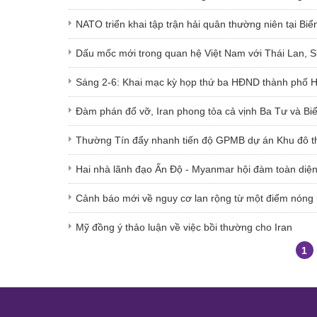
NATO triển khai tập trận hải quân thường niên tại Biển
Dấu mốc mới trong quan hệ Việt Nam với Thái Lan, Si
Sáng 2-6: Khai mạc kỳ họp thứ ba HĐND thành phố H
Đàm phán đổ vỡ, Iran phong tỏa cả vịnh Ba Tư và Bi
Thường Tín đẩy nhanh tiến độ GPMB dự án Khu đô th
Hai nhà lãnh đạo Ấn Độ - Myanmar hội đàm toàn diệ
Cảnh báo mới về nguy cơ lan rộng từ một điểm nóng
Mỹ đồng ý thảo luận về việc bồi thường cho Iran
1