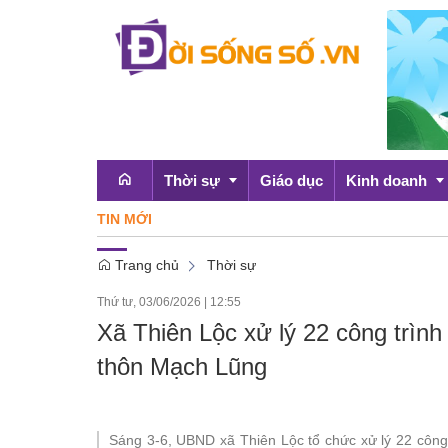
Thời sự
Giáo dục
Kinh doanh
TIN MỚI
Chứng kh
Trang chủ
Thời sự
Emagazine
OCOP
Thứ tư, 03/06/2026
|
12:55
Chính sách
Xã Thiên Lộc xử lý 22 công trìn
Doanh nghiệp
thôn Mạch Lũng
Sáng 3-6, UBND xã Thiên Lộc tổ chức xử lý 22 công 