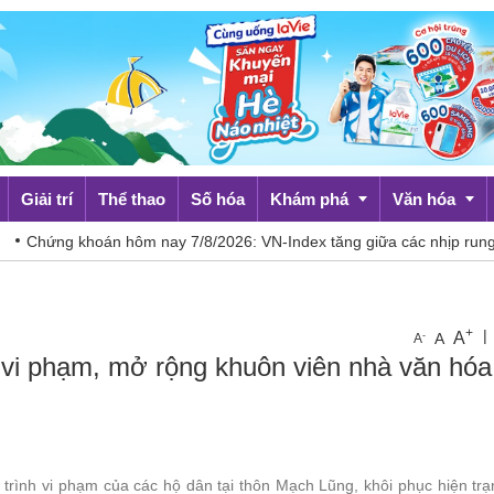
Giải trí
Thể thao
Số hóa
Khám phá
Văn hóa
oán hôm nay 7/8/2026: VN-Index tăng giữa các nhịp rung lắc
Du lịch
Đời sống
+
|
A
-
A
A
h vi phạm, mở rộng khuôn viên nhà văn hóa
trình vi phạm của các hộ dân tại thôn Mạch Lũng, khôi phục hiện tr