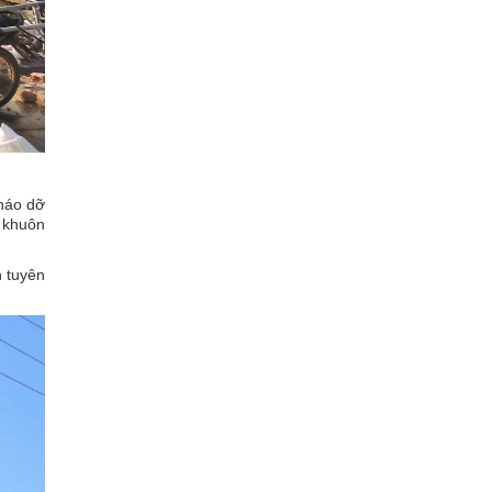
tháo dỡ
g khuôn
h tuyên