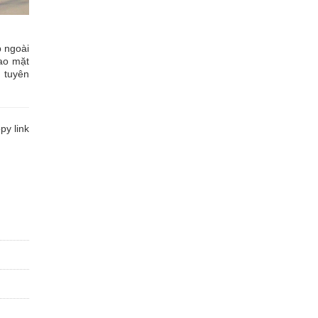
p ngoài
ao mặt
ì tuyên
y link