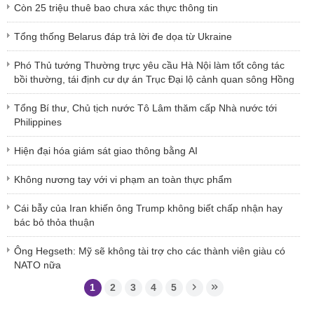
Còn 25 triệu thuê bao chưa xác thực thông tin
Tổng thống Belarus đáp trả lời đe dọa từ Ukraine
Phó Thủ tướng Thường trực yêu cầu Hà Nội làm tốt công tác
bồi thường, tái định cư dự án Trục Đại lộ cảnh quan sông Hồng
Tổng Bí thư, Chủ tịch nước Tô Lâm thăm cấp Nhà nước tới
Philippines
Hiện đại hóa giám sát giao thông bằng AI
Không nương tay với vi phạm an toàn thực phẩm
Cái bẫy của Iran khiến ông Trump không biết chấp nhận hay
bác bỏ thỏa thuận
Ông Hegseth: Mỹ sẽ không tài trợ cho các thành viên giàu có
NATO nữa
1
2
3
4
5