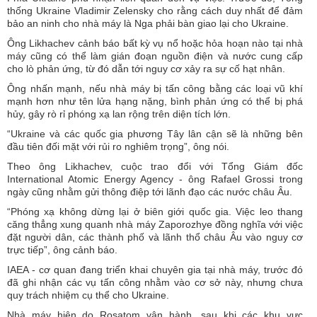
thống Ukraine Vladimir Zelensky cho rằng cách duy nhất để đảm
bảo an ninh cho nhà máy là Nga phải bàn giao lại cho Ukraine.
Ông Likhachev cảnh báo bất kỳ vụ nổ hoặc hỏa hoạn nào tại nhà
máy cũng có thể làm gián đoạn nguồn điện và nước cung cấp
cho lò phản ứng, từ đó dẫn tới nguy cơ xảy ra sự cố hạt nhân.
Ông nhấn mạnh, nếu nhà máy bị tấn công bằng các loại vũ khí
mạnh hơn như tên lửa hạng nặng, bình phản ứng có thể bị phá
hủy, gây rò rỉ phóng xạ lan rộng trên diện tích lớn.
“Ukraine và các quốc gia phương Tây lân cận sẽ là những bên
đầu tiên đối mặt với rủi ro nghiêm trọng”, ông nói.
Theo ông Likhachev, cuộc trao đổi với Tổng Giám đốc
International Atomic Energy Agency - ông Rafael Grossi trong
ngày cũng nhằm gửi thông điệp tới lãnh đạo các nước châu Âu.
“Phóng xạ không dừng lại ở biên giới quốc gia. Việc leo thang
căng thẳng xung quanh nhà máy Zaporozhye đồng nghĩa với việc
đặt người dân, các thành phố và lãnh thổ châu Âu vào nguy cơ
trực tiếp”, ông cảnh báo.
IAEA - cơ quan đang triển khai chuyên gia tại nhà máy, trước đó
đã ghi nhận các vụ tấn công nhằm vào cơ sở này, nhưng chưa
quy trách nhiệm cụ thể cho Ukraine.
Nhà máy hiện do Rosatom vận hành, sau khi các khu vực