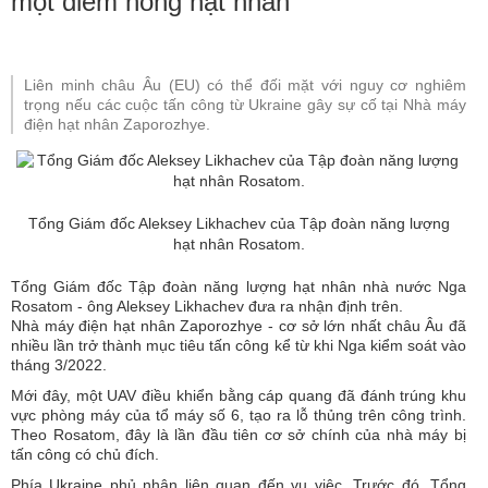
một điểm nóng hạt nhân
Liên minh châu Âu (EU) có thể đối mặt với nguy cơ nghiêm
trọng nếu các cuộc tấn công từ Ukraine gây sự cố tại Nhà máy
điện hạt nhân Zaporozhye.
Tổng Giám đốc Aleksey Likhachev của Tập đoàn năng lượng
hạt nhân Rosatom.
Tổng Giám đốc Tập đoàn năng lượng hạt nhân nhà nước Nga
Rosatom - ông Aleksey Likhachev đưa ra nhận định trên.
Nhà máy điện hạt nhân Zaporozhye - cơ sở lớn nhất châu Âu đã
nhiều lần trở thành mục tiêu tấn công kể từ khi Nga kiểm soát vào
tháng 3/2022.
Mới đây, một UAV điều khiển bằng cáp quang đã đánh trúng khu
vực phòng máy của tổ máy số 6, tạo ra lỗ thủng trên công trình.
Theo Rosatom, đây là lần đầu tiên cơ sở chính của nhà máy bị
tấn công có chủ đích.
Phía Ukraine phủ nhận liên quan đến vụ việc. Trước đó, Tổng