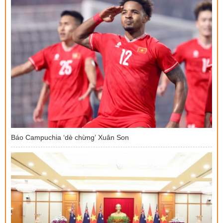
Báo Campuchia ‘dè chừng’ Xuân Son