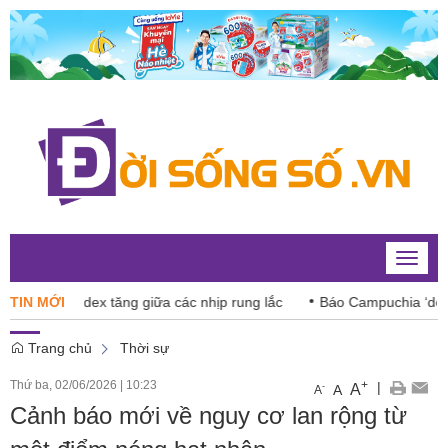
Toggle
naviga
: VN-Index tăng giữa các nhịp rung lắc
TIN MỚI
Báo Campuchia ‘dè chừn
Trang chủ
Thời sự
Thứ ba, 02/06/2026
|
10:23
+
|
A
-
A
A
Cảnh báo mới về nguy cơ lan rộng từ