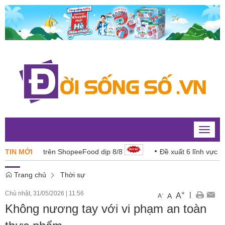
Toggle
naviga
g tiền” trên ShopeeFood dịp 8/8
TIN MỚI
Đề xuất 6 lĩnh vực năng lự
Trang chủ
Thời sự
Chủ nhật, 31/05/2026
|
11:56
+
|
A
-
A
A
Không nương tay với vi phạm an toàn