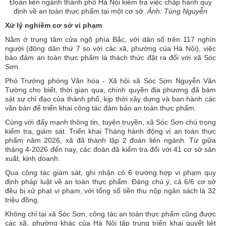
Đoàn liên ngành thành phố Hà Nội kiểm tra việc chấp hành quy
định về an toàn thực phẩm tại một cơ sở.
Ảnh: Tùng Nguyễn
Xử lý nghiêm cơ sở vi phạm
Nằm ở trung tâm cửa ngõ phía Bắc, với dân số trên 117 nghìn
người (đông dân thứ 7 so với các xã, phường của Hà Nội), việc
bảo đảm an toàn thực phẩm là thách thức đặt ra đối với xã Sóc
Sơn.
Phó Trưởng phòng Văn hóa - Xã hội xã Sóc Sơn Nguyễn Văn
Tường cho biết, thời gian qua, chính quyền địa phương đã bám
sát sự chỉ đạo của thành phố, kịp thời xây dựng và ban hành các
văn bản để triển khai công tác đảm bảo an toàn thực phẩm.
Cùng với đẩy mạnh thông tin, tuyên truyền, xã Sóc Sơn chú trọng
kiểm tra, giám sát. Triển khai Tháng hành động vì an toàn thực
phẩm năm 2026, xã đã thành lập 2 đoàn liên ngành. Từ giữa
tháng 4-2026 đến nay, các đoàn đã kiểm tra đối với 41 cơ sở sản
xuất, kinh doanh.
Qua công tác giám sát, ghi nhận có 6 trường hợp vi phạm quy
định pháp luật về an toàn thực phẩm. Đáng chú ý, cả 6/6 cơ sở
đều bị xử phạt vi phạm, với tổng số tiền thu nộp ngân sách là 32
triệu đồng.
Không chỉ tại xã Sóc Sơn, công tác an toàn thực phẩm cũng được
các xã, phường khác của Hà Nội tập trung triển khai quyết liệt