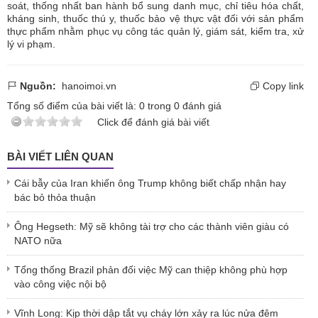
soát, thống nhất ban hành bổ sung danh mục, chỉ tiêu hóa chất,
kháng sinh, thuốc thú y, thuốc bảo vệ thực vật đối với sản phẩm
thực phẩm nhằm phục vụ công tác quản lý, giám sát, kiểm tra, xử
lý vi phạm.
Nguồn:
hanoimoi.vn
Copy link
Tổng số điểm của bài viết là:
0
trong
0
đánh giá
Click để đánh giá bài viết
BÀI VIẾT LIÊN QUAN
Cái bẫy của Iran khiến ông Trump không biết chấp nhận hay
bác bỏ thỏa thuận
Ông Hegseth: Mỹ sẽ không tài trợ cho các thành viên giàu có
NATO nữa
Tổng thống Brazil phản đối việc Mỹ can thiệp không phù hợp
vào công việc nội bộ
Vĩnh Long: Kịp thời dập tắt vụ cháy lớn xảy ra lúc nửa đêm