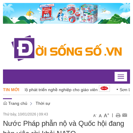
Toggle
naviga
4 cấp độ phát triển nghề nghiệp cho giáo viên
TIN MỚI
Sơn La: Xử lý
Trang chủ
Thời sự
Thứ bảy, 10/01/2026
|
09:43
+
|
A
-
A
A
Nước Pháp phẫn nộ và Quốc hội đang