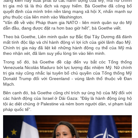
Sáng kiến ​​này xuất phát từ các hành động của Mỹ, mà nữ chính
trị gia mô tả là thù địch và nguy hiểm. Bà Goethe đã công bố
quyết định của mình trên nền tảng mạng xã hội X, nhấn mạnh sự
phụ thuộc của liên minh vào Washington.
"Vấn đề về việc Pháp tham gia NATO - liên minh quân sự do Mỹ
dẫn đầu, đang được đặt ra hơn bao giờ hết", bà Goethe viết.
Theo bà Goethe, Liên minh quân sự Bắc Đại Tây Dương đã đánh
mất tính độc lập và chỉ hành động vì lợi ích của giới lãnh đạo Mỹ.
Chính trị gia này đã liệt kê những hành động cụ thể của Mỹ mà
theo nhận xét, đã làm suy yếu lòng tin vào liên minh.
Trong số đó, bà Goethe đề cập đến vụ bắt cóc Tổng thống
Venezuela Nicolás Maduro bởi lực lượng đặc nhiệm Mỹ. Nữ chính
trị gia này cũng nhắc lại tuyên bố chủ quyền của Tổng thống Mỹ
Donald Trump đối với Greenland - vùng lãnh thổ thuộc về Đan
Mạch.
Bên cạnh đó, bà Goethe cũng chỉ trích sự ủng hộ của Mỹ đối với
các hành động của Israel ở Dải Gaza: "Đây là hành động ủng hộ
tội ác diệt chủng ở Palestine và ném bom người dân, vi phạm luật
pháp quốc tế".