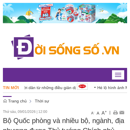
Toggle
naviga
ho người dân từ những điều giản dị
TIN MỚI
Hé lộ hình ảnh Mặt trời v
Trang chủ
Thời sự
Thứ sáu, 09/01/2026
|
12:00
+
|
A
-
A
A
Bộ Quốc phòng và nhiều bộ, ngành, địa