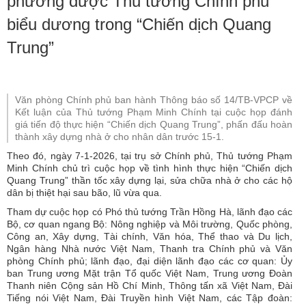
phương được Thủ tướng Chính phủ
biểu dương trong “Chiến dịch Quang
Trung”
Văn phòng Chính phủ ban hành Thông báo số 14/TB-VPCP về
Kết luận của Thủ tướng Phạm Minh Chính tại cuộc họp đánh
giá tiến độ thực hiện “Chiến dịch Quang Trung”, phấn đấu hoàn
thành xây dựng nhà ở cho nhân dân trước 15-1.
Theo đó, ngày 7-1-2026, tại trụ sở Chính phủ,
Thủ tướng Phạm
Minh Chính
chủ trì cuộc họp về tình hình thực hiện “
Chiến
dịch
Quang
Trung
” thần tốc xây dựng lại, sửa chữa nhà ở cho các hộ
dân bị thiệt hại sau bão, lũ vừa qua.
Tham dự cuộc họp có Phó thủ tướng Trần Hồng Hà, lãnh đạo các
Bộ, cơ quan ngang Bộ: Nông nghiệp và Môi trường, Quốc phòng,
Công an, Xây dựng, Tài chính, Văn hóa, Thể thao và Du lịch,
Ngân hàng Nhà nước Việt Nam, Thanh tra Chính phủ và Văn
phòng Chính phủ; lãnh đạo, đại diện lãnh đạo các cơ quan: Ủy
ban Trung ương Mặt trận Tổ quốc Việt Nam, Trung ương Đoàn
Thanh niên Cộng sản Hồ Chí Minh, Thông tấn xã Việt Nam, Đài
Tiếng nói Việt Nam, Đài Truyền hình Việt Nam, các Tập đoàn: