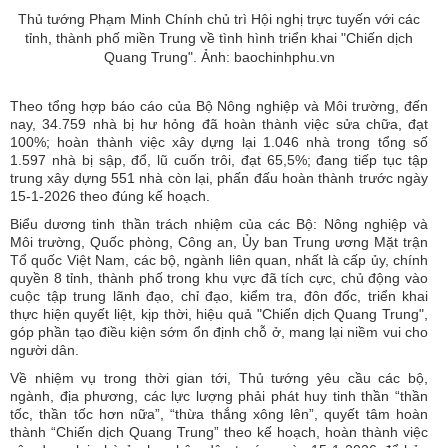
Thủ tướng Phạm Minh Chính chủ trì Hội nghị trực tuyến với các
tỉnh, thành phố miền Trung về tình hình triển khai "Chiến dịch
Quang Trung". Ảnh: baochinhphu.vn
Theo tổng hợp báo cáo của Bộ Nông nghiệp và Môi trường, đến
nay, 34.759 nhà bị hư hỏng đã hoàn thành việc sửa chữa, đạt
100%; hoàn thành việc xây dựng lại 1.046 nhà trong tổng số
1.597 nhà bị sập, đổ, lũ cuốn trôi, đạt 65,5%; đang tiếp tục tập
trung xây dựng 551 nhà còn lại, phấn đấu hoàn thành trước ngày
15-1-2026 theo đúng kế hoạch.
Biểu dương tinh thần trách nhiệm của các Bộ: Nông nghiệp và
Môi trường, Quốc phòng, Công an, Ủy ban Trung ương Mặt trận
Tổ quốc Việt Nam, các bộ, ngành liên quan, nhất là cấp ủy, chính
quyền 8 tỉnh, thành phố trong khu vực đã tích cực, chủ động vào
cuộc tập trung lãnh đạo, chỉ đạo, kiểm tra, đôn đốc, triển khai
thực hiện quyết liệt, kịp thời, hiệu quả "Chiến dịch Quang Trung",
góp phần tạo điều kiện sớm ổn định chỗ ở, mang lại niềm vui cho
người dân.
Về nhiệm vụ trong thời gian tới, Thủ tướng yêu cầu các bộ,
ngành, địa phương, các lực lượng phải phát huy tinh thần “thần
tốc, thần tốc hơn nữa”, “thừa thắng xông lên”, quyết tâm hoàn
thành “Chiến dịch Quang Trung” theo kế hoạch, hoàn thành việc