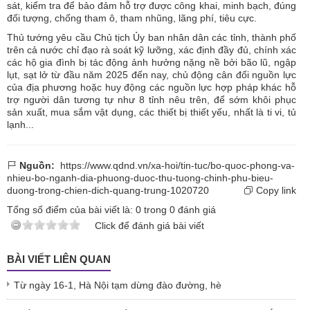
sát, kiểm tra để bảo đảm hỗ trợ được công khai, minh bạch, đúng
đối tượng, chống tham ô, tham nhũng, lãng phí, tiêu cực.
Thủ tướng yêu cầu Chủ tịch Ủy ban nhân dân các tỉnh, thành phố
trên cả nước chỉ đạo rà soát kỹ lưỡng, xác định đầy đủ, chính xác
các hộ gia đình bị tác động ảnh hưởng nặng nề bởi bão lũ, ngập
lụt, sạt lở từ đầu năm 2025 đến nay, chủ động cân đối nguồn lực
của địa phương hoặc huy động các nguồn lực hợp pháp khác hỗ
trợ người dân tương tự như 8 tỉnh nêu trên, để sớm khôi phục
sản xuất, mua sắm vật dụng, các thiết bị thiết yếu, nhất là ti vi, tủ
lạnh...
Nguồn:
https://www.qdnd.vn/xa-hoi/tin-tuc/bo-quoc-phong-va-
nhieu-bo-nganh-dia-phuong-duoc-thu-tuong-chinh-phu-bieu-
duong-trong-chien-dich-quang-trung-1020720
Copy link
Tổng số điểm của bài viết là:
0
trong
0
đánh giá
Click để đánh giá bài viết
BÀI VIẾT LIÊN QUAN
Từ ngày 16-1, Hà Nội tạm dừng đào đường, hè