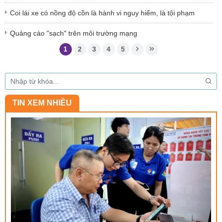
Coi lái xe có nồng độ cồn là hành vi nguy hiểm, là tội phạm
Quảng cáo "sạch" trên môi trường mạng
1
2
3
4
5
TIN XEM NHIỀU