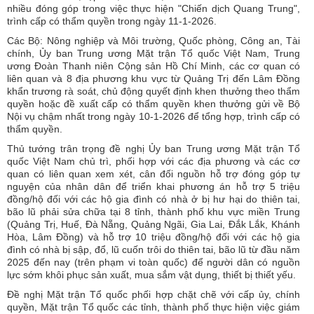
nhiều đóng góp trong việc thực hiện "Chiến dịch Quang Trung",
trình cấp có thẩm quyền trong ngày 11-1-2026.
Các Bộ: Nông nghiệp và Môi trường, Quốc phòng, Công an, Tài
chính, Ủy ban Trung ương Mặt trận Tổ quốc Việt Nam, Trung
ương Đoàn Thanh niên Cộng sản Hồ Chí Minh, các cơ quan có
liên quan và 8 địa phương khu vực từ Quảng Trị đến Lâm Đồng
khẩn trương rà soát, chủ động quyết định khen thưởng theo thẩm
quyền hoặc đề xuất cấp có thẩm quyền khen thưởng gửi về Bộ
Nội vụ chậm nhất trong ngày 10-1-2026 để tổng hợp, trình cấp có
thẩm quyền.
Thủ tướng trân trọng đề nghị Ủy ban Trung ương Mặt trận Tổ
quốc Việt Nam chủ trì, phối hợp với các địa phương và các cơ
quan có liên quan xem xét, cân đối nguồn hỗ trợ đóng góp tự
nguyện của nhân dân để triển khai phương án hỗ trợ 5 triệu
đồng/hộ đối với các hộ gia đình có nhà ở bị hư hại do thiên tai,
bão lũ phải sửa chữa tại 8 tỉnh, thành phố khu vực miền Trung
(Quảng Trị, Huế, Đà Nẵng, Quảng Ngãi, Gia Lai, Đắk Lắk, Khánh
Hòa, Lâm Đồng) và hỗ trợ 10 triệu đồng/hộ đối với các hộ gia
đình có nhà bị sập, đổ, lũ cuốn trôi do thiên tai, bão lũ từ đầu năm
2025 đến nay (trên phạm vi toàn quốc) để người dân có nguồn
lực sớm khôi phục sản xuất, mua sắm vật dụng, thiết bị thiết yếu.
Đề nghị Mặt trận Tổ quốc phối hợp chặt chẽ với cấp ủy, chính
quyền, Mặt trận Tổ quốc các tỉnh, thành phố thực hiện việc giám