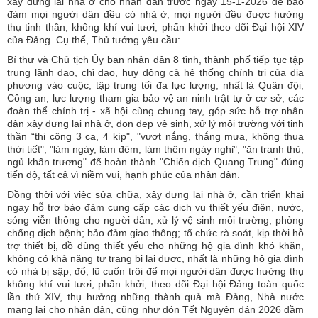
xây dựng lại nhà ở cho nhân dân trước ngày 15-1-2026 để bảo
đảm mọi người dân đều có nhà ở, mọi người đều được hưởng
thụ tinh thần, không khí vui tươi, phấn khởi theo dõi Đại hội XIV
của Đảng. Cụ thể, Thủ tướng yêu cầu:
Bí thư và Chủ tịch Ủy ban nhân dân 8 tỉnh, thành phố tiếp tục tập
trung lãnh đạo, chỉ đạo, huy động cả hệ thống chính trị của địa
phương vào cuộc; tập trung tối đa lực lượng, nhất là Quân đội,
Công an, lực lượng tham gia bảo vệ an ninh trật tự ở cơ sở, các
đoàn thể chính trị - xã hội cùng chung tay, góp sức hỗ trợ nhân
dân xây dựng lại nhà ở, dọn dẹp vệ sinh, xử lý môi trường với tinh
thần “thi công 3 ca, 4 kíp", "vượt nắng, thắng mưa, không thua
thời tiết", "làm ngày, làm đêm, làm thêm ngày nghỉ", "ăn tranh thủ,
ngủ khẩn trương" để hoàn thành "Chiến dịch Quang Trung" đúng
tiến độ, tất cả vì niềm vui, hạnh phúc của nhân dân.
Đồng thời với việc sửa chữa, xây dựng lại nhà ở, cần triển khai
ngay hỗ trợ bảo đảm cung cấp các dịch vụ thiết yếu điện, nước,
sóng viễn thông cho người dân; xử lý vệ sinh môi trường, phòng
chống dịch bệnh; bảo đảm giao thông; tổ chức rà soát, kịp thời hỗ
trợ thiết bị, đồ dùng thiết yếu cho những hộ gia đình khó khăn,
không có khả năng tự trang bị lại được, nhất là những hộ gia đình
có nhà bị sập, đổ, lũ cuốn trôi để mọi người dân được hưởng thụ
không khí vui tươi, phấn khởi, theo dõi Đại hội Đảng toàn quốc
lần thứ XIV, thụ hưởng những thành quả mà Đảng, Nhà nước
mang lại cho nhân dân, cũng như đón Tết Nguyên đán 2026 đầm