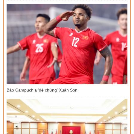
Báo Campuchia ‘dè chừng’ Xuân Son