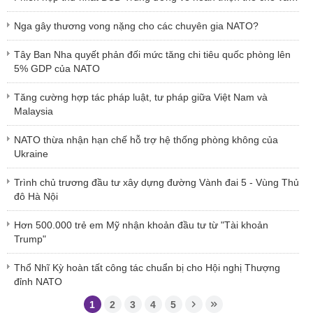
thực thi pháp luật
Nga gây thương vong nặng cho các chuyên gia NATO?
Tây Ban Nha quyết phản đối mức tăng chi tiêu quốc phòng lên
5% GDP của NATO
Tăng cường hợp tác pháp luật, tư pháp giữa Việt Nam và
Malaysia
NATO thừa nhận hạn chế hỗ trợ hệ thống phòng không của
Ukraine
Trình chủ trương đầu tư xây dựng đường Vành đai 5 - Vùng Thủ
đô Hà Nội
Hơn 500.000 trẻ em Mỹ nhận khoản đầu tư từ "Tài khoản
Trump"
Thổ Nhĩ Kỳ hoàn tất công tác chuẩn bị cho Hội nghị Thượng
đỉnh NATO
1
2
3
4
5