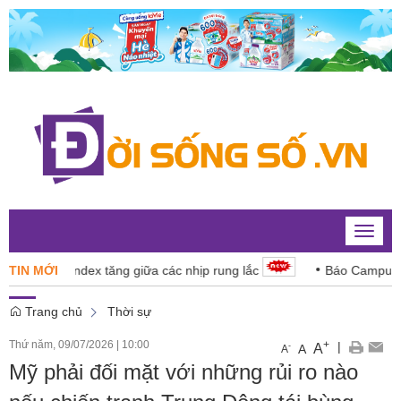
Toggle
naviga
6: VN-Index tăng giữa các nhịp rung lắc
TIN MỚI
Báo Campuchia ‘d
Trang chủ
Thời sự
Thứ năm, 09/07/2026
|
10:00
+
|
A
-
A
A
Mỹ phải đối mặt với những rủi ro nào