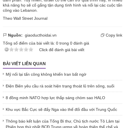
đàm phán. Tuy nhiên, Israel có thể cản trở quá trình này, vì nhiều
khả năng họ sẽ cố gắng tận dụng tình hình và nối lại các cuộc tấn
công vào Lebanon.
Theo Wall Street Journal
Nguồn:
giaoducthoidai.vn
Copy link
Tổng số điểm của bài viết là:
0
trong
0
đánh giá
Click để đánh giá bài viết
BÀI VIẾT LIÊN QUAN
Mỹ nối lại tấn công không khiến Iran bất ngờ
Điện Biên yêu cầu rà soát hiện trạng thoát lũ trên sông, suối
8 đồng minh NATO hợp lực thắp sáng chòm sao HALO
Khu vực Bắc Cực sẽ đẩy Nga vào thế đối đầu với Trung Quốc
Thông báo kết luận của Tổng Bí thư, Chủ tịch nước Tô Lâm tại
Phiên họp thứ nhất BCĐ Trung ương về hoàn thiện thể chế và