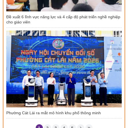
Đề xuất 6 lĩnh vực năng lực và 4 cấp độ phát triển nghề nghiệp
cho giáo viên
Phường Cát Lái ra mắt mô hình khu phố thông minh
1
2
3
4
5