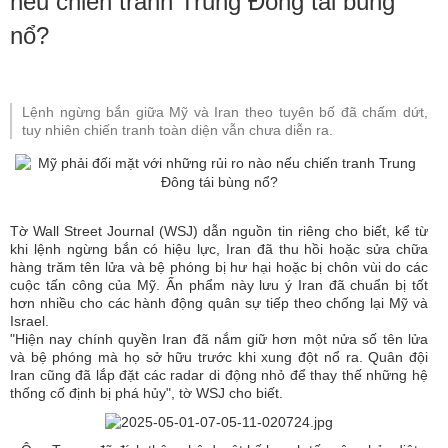
nếu chiến tranh Trung Đông tái bùng
nổ?
Lệnh ngừng bắn giữa Mỹ và Iran theo tuyên bố đã chấm dứt,
tuy nhiên chiến tranh toàn diện vẫn chưa diễn ra.
Tờ Wall Street Journal (WSJ) dẫn nguồn tin riêng cho biết, kể từ
khi lệnh ngừng bắn có hiệu lực, Iran đã thu hồi hoặc sửa chữa
hàng trăm tên lửa và bệ phóng bị hư hại hoặc bị chôn vùi do các
cuộc tấn công của Mỹ. Ấn phẩm này lưu ý Iran đã chuẩn bị tốt
hơn nhiều cho các hành động quân sự tiếp theo chống lại Mỹ và
Israel.
"Hiện nay chính quyền Iran đã nắm giữ hơn một nửa số tên lửa
và bệ phóng mà họ sở hữu trước khi xung đột nổ ra. Quân đội
Iran cũng đã lắp đặt các radar di động nhỏ để thay thế những hệ
thống cố định bị phá hủy", tờ WSJ cho biết.