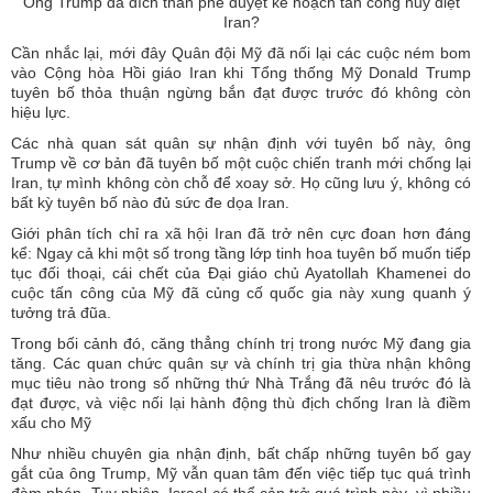
Ông Trump đã đích thân phê duyệt kế hoạch tấn công hủy diệt
Iran?
Cần nhắc lại, mới đây Quân đội Mỹ đã nối lại các cuộc ném bom
vào Cộng hòa Hồi giáo Iran khi Tổng thống Mỹ Donald Trump
tuyên bố thỏa thuận ngừng bắn đạt được trước đó không còn
hiệu lực.
Các nhà quan sát quân sự nhận định với tuyên bố này, ông
Trump về cơ bản đã tuyên bố một cuộc chiến tranh mới chống lại
Iran, tự mình không còn chỗ để xoay sở. Họ cũng lưu ý, không có
bất kỳ tuyên bố nào đủ sức đe dọa Iran.
Giới phân tích chỉ ra xã hội Iran đã trở nên cực đoan hơn đáng
kể: Ngay cả khi một số trong tầng lớp tinh hoa tuyên bố muốn tiếp
tục đối thoại, cái chết của Đại giáo chủ Ayatollah Khamenei do
cuộc tấn công của Mỹ đã củng cố quốc gia này xung quanh ý
tưởng trả đũa.
Trong bối cảnh đó, căng thẳng chính trị trong nước Mỹ đang gia
tăng. Các quan chức quân sự và chính trị gia thừa nhận không
mục tiêu nào trong số những thứ Nhà Trắng đã nêu trước đó là
đạt được, và việc nối lại hành động thù địch chống Iran là điềm
xấu cho Mỹ
Như nhiều chuyên gia nhận định, bất chấp những tuyên bố gay
gắt của ông Trump, Mỹ vẫn quan tâm đến việc tiếp tục quá trình