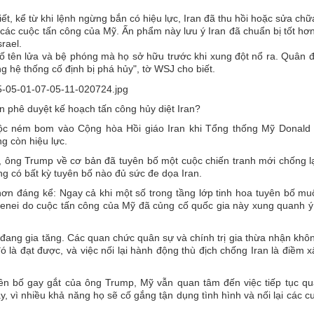
iết, kể từ khi lệnh ngừng bắn có hiệu lực, Iran đã thu hồi hoặc sửa ch
o các cuộc tấn công của Mỹ. Ấn phẩm này lưu ý Iran đã chuẩn bị tốt hơ
rael.
 tên lửa và bệ phóng mà họ sở hữu trước khi xung đột nổ ra. Quân đ
g hệ thống cố định bị phá hủy", tờ WSJ cho biết.
 phê duyệt kế hoạch tấn công hủy diệt Iran?
cuộc ném bom vào Cộng hòa Hồi giáo Iran khi Tổng thống Mỹ Donald
g còn hiệu lực.
 ông Trump về cơ bản đã tuyên bố một cuộc chiến tranh mới chống lạ
g có bất kỳ tuyên bố nào đủ sức đe dọa Iran.
 hơn đáng kể: Ngay cả khi một số trong tầng lớp tinh hoa tuyên bố mu
hamenei do cuộc tấn công của Mỹ đã củng cố quốc gia này xung quanh 
 đang gia tăng. Các quan chức quân sự và chính trị gia thừa nhận kh
 là đạt được, và việc nối lại hành động thù địch chống Iran là điềm 
ên bố gay gắt của ông Trump, Mỹ vẫn quan tâm đến việc tiếp tục quá
y, vì nhiều khả năng họ sẽ cố gắng tận dụng tình hình và nối lại các c