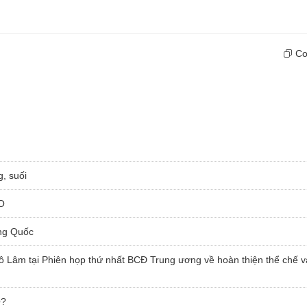
Cop
g, suối
O
ung Quốc
ô Lâm tại Phiên họp thứ nhất BCĐ Trung ương về hoàn thiện thể chế v
O?