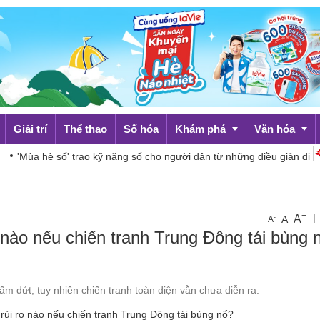
Giải trí
Thể thao
Số hóa
Khám phá
Văn hóa
'Mùa hè số' trao kỹ năng số cho người dân từ những điều giản dị
Du lịch
Đời sống
+
|
A
-
A
A
 nào nếu chiến tranh Trung Đông tái bùng 
m dứt, tuy nhiên chiến tranh toàn diện vẫn chưa diễn ra.