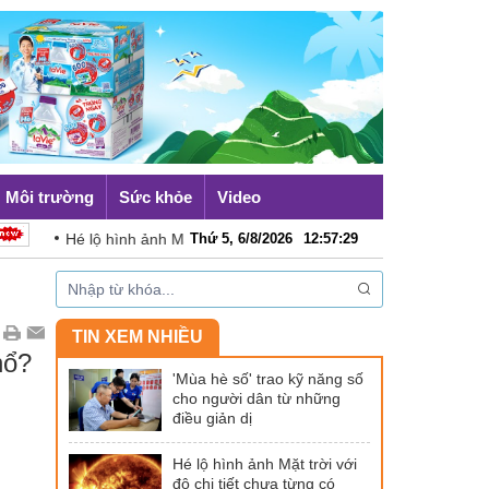
Môi trường
Sức khỏe
Video
Hé lộ hình ảnh Mặt trời với độ chi tiết chưa từng có
Thứ 5, 6/8/2026
12
:
57
:
30
Cô
TIN XEM NHIỀU
nổ?
'Mùa hè số' trao kỹ năng số
cho người dân từ những
điều giản dị
Hé lộ hình ảnh Mặt trời với
độ chi tiết chưa từng có