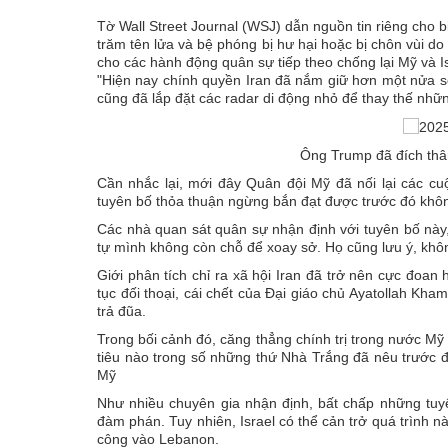
Tờ Wall Street Journal (WSJ) dẫn nguồn tin riêng cho b
trăm tên lửa và bệ phóng bị hư hại hoặc bị chôn vùi d
cho các hành động quân sự tiếp theo chống lại Mỹ và Is
"Hiện nay chính quyền Iran đã nắm giữ hơn một nửa số
cũng đã lắp đặt các radar di động nhỏ để thay thế nhữn
Ông Trump đã đích thân
Cần nhắc lại, mới đây Quân đội Mỹ đã nối lại các 
tuyên bố thỏa thuận ngừng bắn đạt được trước đó khôn
Các nhà quan sát quân sự nhận định với tuyên bố này,
tự mình không còn chỗ để xoay sở. Họ cũng lưu ý, khôn
Giới phân tích chỉ ra xã hội Iran đã trở nên cực đoan
tục đối thoại, cái chết của Đại giáo chủ Ayatollah K
trả đũa.
Trong bối cảnh đó, căng thẳng chính trị trong nước Mỹ
tiêu nào trong số những thứ Nhà Trắng đã nêu trước đó
Mỹ
Như nhiều chuyên gia nhận định, bất chấp những tuy
đàm phán. Tuy nhiên, Israel có thể cản trở quá trình nà
công vào Lebanon.