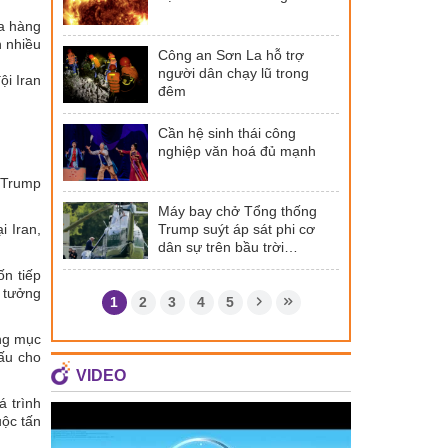
ữa hàng
n nhiều
Công an Sơn La hỗ trợ
người dân chạy lũ trong
ội Iran
đêm
Cần hệ sinh thái công
nghiệp văn hoá đủ mạnh
 Trump
Máy bay chở Tổng thống
Trump suýt áp sát phi cơ
i Iran,
dân sự trên bầu trời
Washington
ốn tiếp
ý tưởng
1
2
3
4
5
ông mục
xấu cho
VIDEO
 trình
uộc tấn