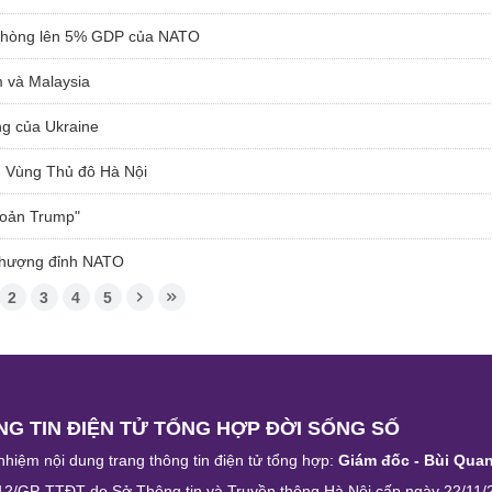
c phòng lên 5% GDP của NATO
m và Malaysia
g của Ukraine
- Vùng Thủ đô Hà Nội
hoản Trump"
 Thượng đỉnh NATO
2
3
4
5
G TIN ĐIỆN TỬ TỔNG HỢP ĐỜI SỐNG SỐ
nhiệm nội dung trang thông tin điện tử tổng hợp:
Giám đốc - Bùi Qua
12/GP-TTĐT do Sở Thông tin và Truyền thông Hà Nội cấp ngày 22/11/