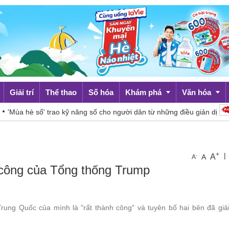
Giải trí
Thể thao
Số hóa
Khám phá
Văn hóa
Mùa hè số' trao kỹ năng số cho người dân từ những điều giản dị
Du lịch
Đời sống
+
|
A
-
A
A
công của Tổng thống Trump
ng Quốc của mình là "rất thành công" và tuyên bố hai bên đã giải