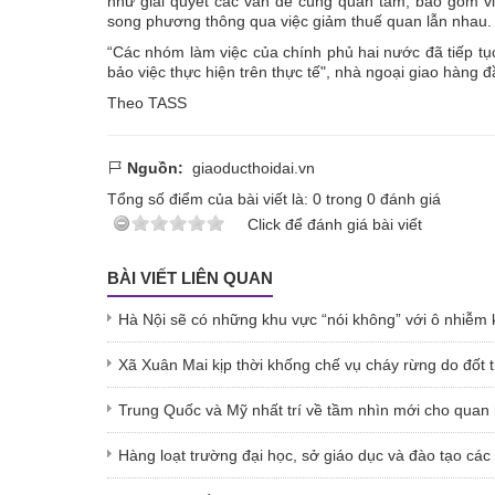
như giải quyết các vấn đề cùng quan tâm, bao gồm v
song phương thông qua việc giảm thuế quan lẫn nhau.
“Các nhóm làm việc của chính phủ hai nước đã tiếp t
bảo việc thực hiện trên thực tế", nhà ngoại giao hàng
Theo TASS
Nguồn:
giaoducthoidai.vn
Tổng số điểm của bài viết là:
0
trong
0
đánh giá
Click để đánh giá bài viết
BÀI VIẾT LIÊN QUAN
Hà Nội sẽ có những khu vực “nói không” với ô nhiễm 
Xã Xuân Mai kịp thời khống chế vụ cháy rừng do đốt t
Trung Quốc và Mỹ nhất trí về tầm nhìn mới cho qua
Hàng loạt trường đại học, sở giáo dục và đào tạo các 