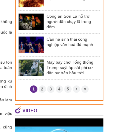
Công an Sơn La hỗ trợ
người dân chạy lũ trong
, không
đêm
Quốc là
Cần hệ sinh thái công
nghiệp văn hoá đủ mạnh
Máy bay chở Tổng thống
 sự tôn
Trump suýt áp sát phi cơ
ủa toàn
dân sự trên bầu trời
Washington
ọng xu
ổn định
1
2
3
4
5
hần làm
VIDEO
ồm việc
ư, cũng