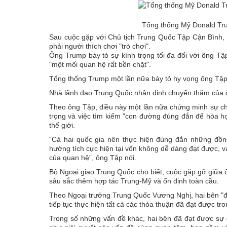
Tổng thống Mỹ Donald Tru
Sau cuộc gặp với Chủ tịch Trung Quốc Tập Cận Bình, 
phải người thích chơi "trò chơi".
Ông Trump bày tỏ sự kính trọng tối đa đối với ông T
"một mối quan hệ rất bền chặt".
Tổng thống Trump một lần nữa bày tỏ hy vọng ông Tập
Nhà lãnh đạo Trung Quốc nhận định chuyến thăm của ôn
Theo ông Tập, điều này một lần nữa chứng minh sự chu
trọng và việc tìm kiếm "con đường đúng đắn để hòa hợ
thế giới.
“Cả hai quốc gia nên thực hiện đúng đắn những đồn
hướng tích cực hiện tại vốn không dễ dàng đạt được, vạ
của quan hệ”, ông Tập nói.
Bộ Ngoại giao Trung Quốc cho biết, cuộc gặp gỡ giữa
sâu sắc thêm hợp tác Trung-Mỹ và ổn định toàn cầu.
Theo Ngoại trưởng Trung Quốc Vương Nghị, hai bên "đã
tiếp tục thực hiện tất cả các thỏa thuận đã đạt được tr
Trong số những vấn đề khác, hai bên đã đạt được sự 