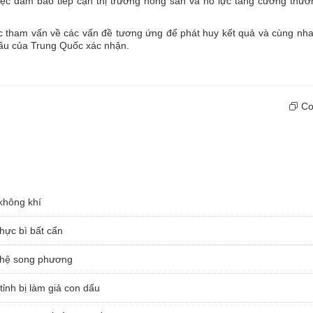
iệc đảm bảo tiếp cận thị trường nông sản và nỗ lực tăng cường thươ
ục tham vấn về các vấn đề tương ứng để phát huy kết quả và cùng n
 đầu của Trung Quốc xác nhận.
Cop
không khí
hực bì bất cẩn
n hệ song phương
tỉnh bị làm giả con dấu