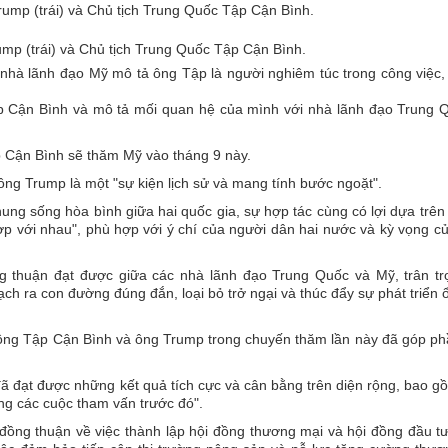
mp (trái) và Chủ tịch Trung Quốc Tập Cận Bình.
nhà lãnh đạo Mỹ mô tả ông Tập là người nghiêm túc trong công việc
ập Cận Bình và mô tả mối quan hệ của mình với nhà lãnh đạo Trung 
 Cận Bình sẽ thăm Mỹ vào tháng 9 này.
g Trump là một "sự kiện lịch sử và mang tính bước ngoặt".
ng sống hòa bình giữa hai quốc gia, sự hợp tác cùng có lợi dựa trên
p với nhau", phù hợp với ý chí của người dân hai nước và kỳ vọng c
g thuận đạt được giữa các nhà lãnh đạo Trung Quốc và Mỹ, trân tr
ch ra con đường đúng đắn, loại bỏ trở ngại và thúc đẩy sự phát triển 
 ông Tập Cận Bình và ông Trump trong chuyến thăm lần này đã góp p
 đạt được những kết quả tích cực và cân bằng trên diện rộng, bao g
ong các cuộc tham vấn trước đó".
đồng thuận về việc thành lập hội đồng thương mại và hội đồng đầu t