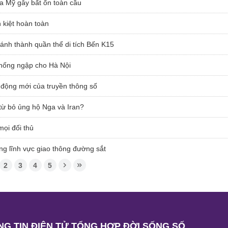
a Mỹ gây bất ổn toàn cầu
 kiệt hoàn toàn
nh thành quần thể di tích Bến K15
chống ngập cho Hà Nội
 động mới của truyền thông số
 từ bỏ ủng hộ Nga và Iran?
ọi đối thủ
ng lĩnh vực giao thông đường sắt
2
3
4
5
G TIN ĐIỆN TỬ TỔNG HỢP ĐỜI SỐNG SỐ