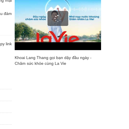
ng mại
hau đảm
y link
Khoai Lang Thang gọi bạn dậy đầu ngày -
Chăm sức khỏe cùng La Vie