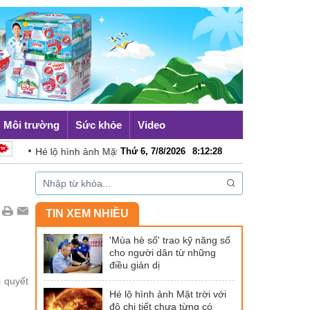
Môi trường
Sức khỏe
Video
Hé lộ hình ảnh Mặt trời với độ chi tiết chưa từng có
Thứ 6, 7/8/2026
8
:
12
:
28
Côn
TIN XEM NHIỀU
'Mùa hè số' trao kỹ năng số
cho người dân từ những
điều giản dị
 quyết
Hé lộ hình ảnh Mặt trời với
độ chi tiết chưa từng có