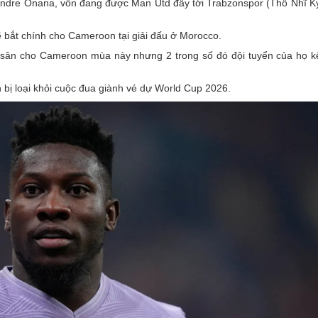
Andre Onana, vốn đang được Man Utd đẩy tới Trabzonspor (Thổ Nhĩ K
ẽ bắt chính cho Cameroon tại giải đấu ở Morocco.
a sân cho Cameroon mùa này nhưng 2 trong số đó đội tuyển của họ kế
bị loại khỏi cuộc đua giành vé dự World Cup 2026.