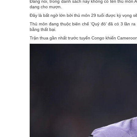
Đáng nói, trong danh sách này không có tên thủ môn 
dạng cho mượn.
Đây là bất ngờ lớn bởi thủ môn 29 tuổi được kỳ vọng s
Thủ môn đang thuộc biên chế ‘Quỷ đỏ’ đã có 3 lần r
bằng thất bại.
Trận thua gần nhất trước tuyển Congo khiến Cameroon 