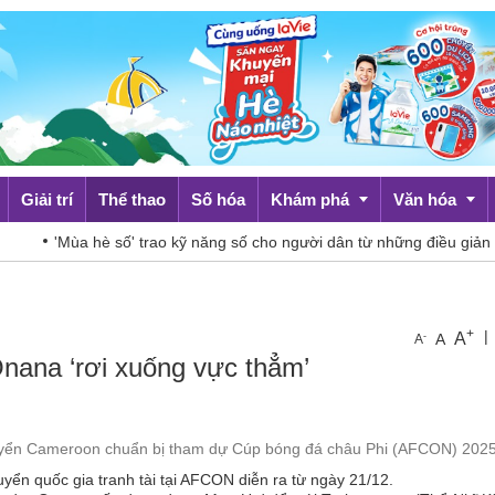
Giải trí
Thể thao
Số hóa
Khám phá
Văn hóa
'Mùa hè số' trao kỹ năng số cho người dân từ những điều giản dị
Du lịch
Đời sống
+
|
A
-
A
A
nana ‘rơi xuống vực thẳm’
 tuyển Cameroon chuẩn bị tham dự Cúp bóng đá châu Phi (AFCON) 2025
ển quốc gia tranh tài tại AFCON diễn ra từ ngày 21/12.