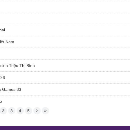
nal
Việt Nam
 sinh Triệu Thị Bình
026
EA Games 33
mờ
2
3
4
5