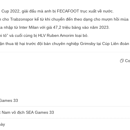
 Cup 2022, giải đấu mà anh bị FECAFOOT trục xuất về nước.
sân cho Trabzonspor kể từ khi chuyển đến theo dạng cho mượn hồi mùa 
a nhập từ Inter Milan với giá 47,2 triệu bảng vào năm 2023.
hi tỏ” và cuối cùng bị HLV Ruben Amorim loại bỏ.
ận thua tệ hại trước đội bán chuyên nghiệp Grimsby tại Cúp Liên đoàn
Cop
 Games 33
ệt Nam vô địch SEA Games 33
này