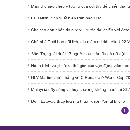
Man Utd sao chép ý tưởng của đối thủ để chiến thắng
CLB Ninh Bình xuất hiện trên báo Đức
Chelsea đón nhận tin cực vui trước đại chiến với Arse
Chủ nhà Thái Lan đổi lịch, địa điểm thi đấu của U22 
Sốc: Trọng tài đuổi 17 người sau màn ẩu đả dữ dội
Hành trình vượt núi ra thế giới của vận động viên học
HLV Martinez nói thẳng về C.Ronaldo ở World Cup 2
Malaysia dậy sóng vì 'huy chương không màu' tại S
Đêm Estevao thắp lửa ma thuật khiến Yamal bị che 
1