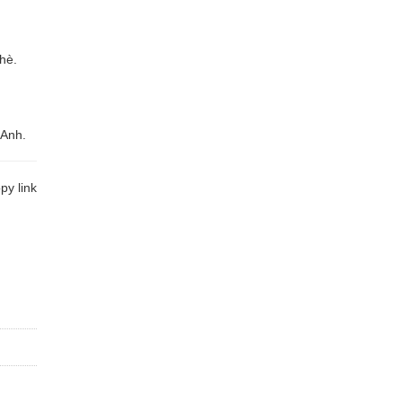
hè.
 Anh.
y link