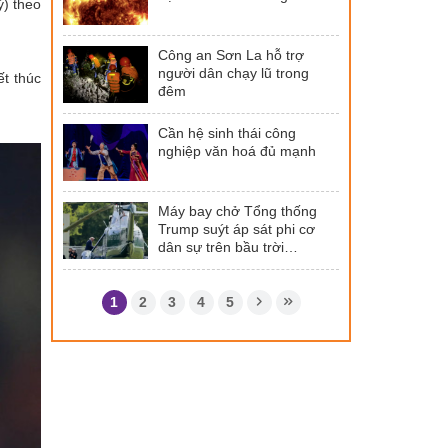
ỳ) theo
Công an Sơn La hỗ trợ
người dân chạy lũ trong
t thúc
đêm
Cần hệ sinh thái công
nghiệp văn hoá đủ mạnh
Máy bay chở Tổng thống
Trump suýt áp sát phi cơ
dân sự trên bầu trời
Washington
1
2
3
4
5