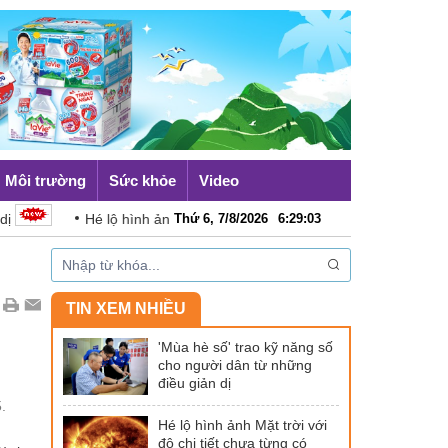
Môi trường
Sức khỏe
Video
Hé lộ hình ảnh Mặt trời với độ chi tiết chưa từng có
Thứ 6, 7/8/2026
6
:
29
:
04
TIN XEM NHIỀU
'Mùa hè số' trao kỹ năng số
cho người dân từ những
điều giản dị
.
Hé lộ hình ảnh Mặt trời với
độ chi tiết chưa từng có