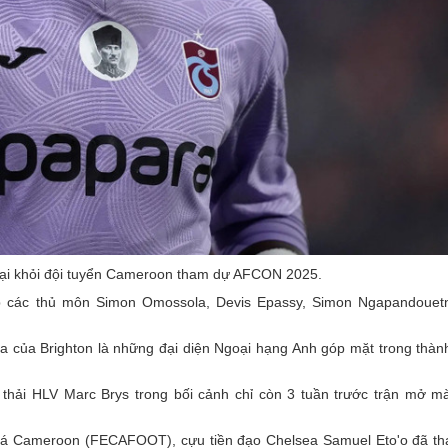
oại khỏi đội tuyển Cameroon tham dự AFCON 2025.
p các thủ môn Simon Omossola, Devis Epassy, Simon Ngapandouet
 của Brighton là những đại diện Ngoại hạng Anh góp mặt trong thàn
thải HLV Marc Brys trong bối cảnh chỉ còn 3 tuần trước trận mở m
g đá Cameroon (FECAFOOT), cựu tiền đạo Chelsea Samuel Eto'o đã th