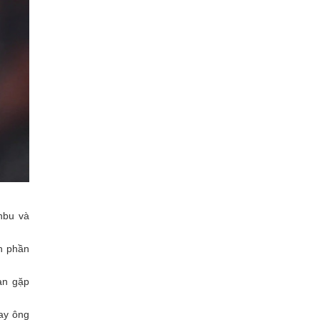
nbu và
h phần
àn gặp
ay ông