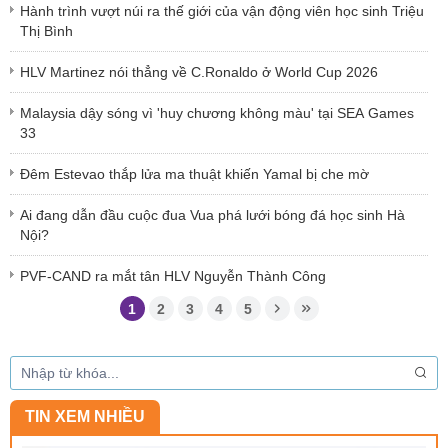
Hành trình vượt núi ra thế giới của vận động viên học sinh Triệu
Thị Bình
HLV Martinez nói thẳng về C.Ronaldo ở World Cup 2026
Malaysia dậy sóng vì 'huy chương không màu' tại SEA Games
33
Đêm Estevao thắp lửa ma thuật khiến Yamal bị che mờ
Ai đang dẫn đầu cuộc đua Vua phá lưới bóng đá học sinh Hà
Nội?
PVF-CAND ra mắt tân HLV Nguyễn Thành Công
1
2
3
4
5
TIN XEM NHIỀU