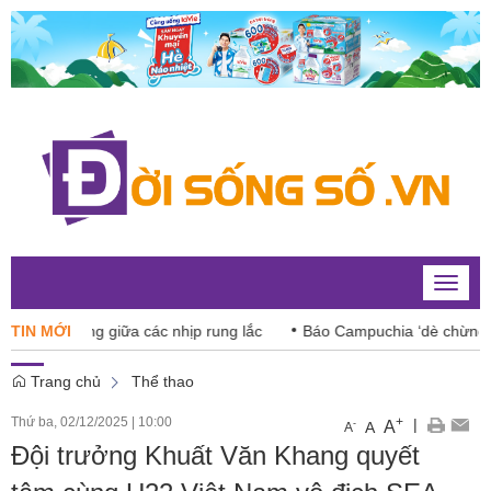
Toggle
naviga
ex tăng giữa các nhịp rung lắc
TIN MỚI
Báo Campuchia ‘dè chừng’ Xuân
Trang chủ
Thể thao
Thứ ba, 02/12/2025
|
10:00
+
|
A
-
A
A
Đội trưởng Khuất Văn Khang quyết