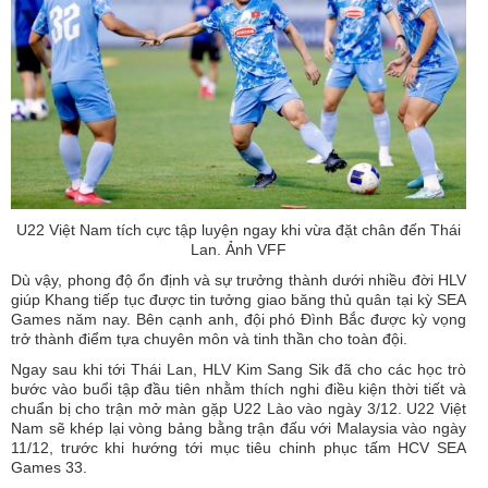
U22 Việt Nam tích cực tập luyện ngay khi vừa đặt chân đến Thái
Lan. Ảnh VFF
Dù vậy, phong độ ổn định và sự trưởng thành dưới nhiều đời HLV
giúp Khang tiếp tục được tin tưởng giao băng thủ quân tại kỳ SEA
Games năm nay. Bên cạnh anh, đội phó Đình Bắc được kỳ vọng
trở thành điểm tựa chuyên môn và tinh thần cho toàn đội.
Ngay sau khi tới Thái Lan, HLV Kim Sang Sik đã cho các học trò
bước vào buổi tập đầu tiên nhằm thích nghi điều kiện thời tiết và
chuẩn bị cho trận mở màn gặp U22 Lào vào ngày 3/12. U22 Việt
Nam sẽ khép lại vòng bảng bằng trận đấu với Malaysia vào ngày
11/12, trước khi hướng tới mục tiêu chinh phục tấm HCV SEA
Games 33.